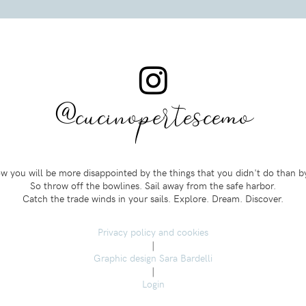
@cucinopertescemo
 you will be more disappointed by the things that you didn't do than b
So throw off the bowlines. Sail away from the safe harbor.
Catch the trade winds in your sails. Explore. Dream. Discover.
Privacy policy and cookies
|
Graphic design Sara Bardelli
|
Login