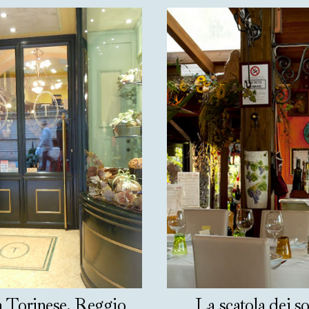
a Torinese, Reggio
La scatola dei so