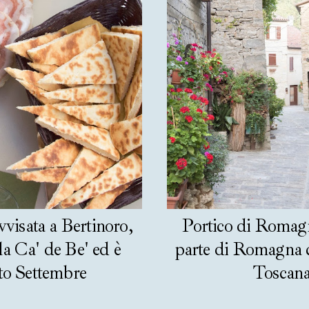
visata a Bertinoro,
Portico di Romagn
la Ca' de Be' ed è
parte di Romagna c
to Settembre
Toscan