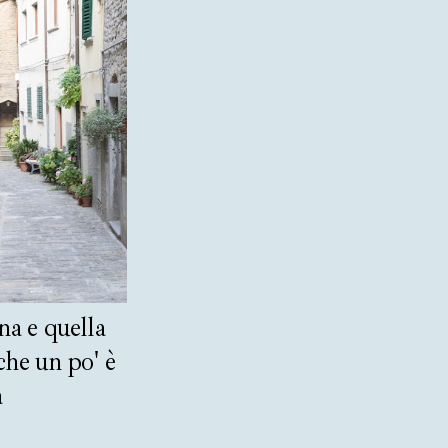
a e quella
he un po' è
a