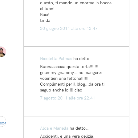
questo, ti mando un enorme in bocca
al lupo!
Baci!
Linda
30 giugno 2011 alle ore 13:47
Nicoletta Palmas
ha detto…
Buonaaaaaaa questa torta!!!!!!!
gnammy gnammy....ne mangerei
volentieri una fettona!!!!!!
Complimenti per il blog...da ora ti
seguo anche io!!!! ciao
7 agosto 2011 alle ore 22:41
Alda e Mariella
ha detto…
Accidenti, è una vera delizia,