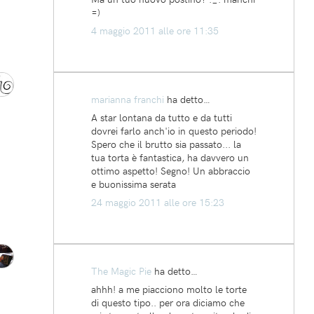
=)
4 maggio 2011 alle ore 11:35
marianna franchi
ha detto…
A star lontana da tutto e da tutti
dovrei farlo anch'io in questo periodo!
Spero che il brutto sia passato... la
tua torta è fantastica, ha davvero un
ottimo aspetto! Segno! Un abbraccio
e buonissima serata
24 maggio 2011 alle ore 15:23
The Magic Pie
ha detto…
ahhh! a me piacciono molto le torte
di questo tipo.. per ora diciamo che