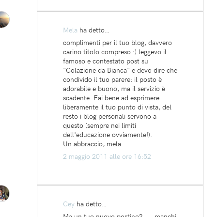
Mela
ha detto…
complimenti per il tuo blog, davvero
carino titolo compreso :) leggevo il
famoso e contestato post su
"Colazione da Bianca" e devo dire che
condivido il tuo parere: il posto è
adorabile e buono, ma il servizio è
scadente. Fai bene ad esprimere
liberamente il tuo punto di vista, del
resto i blog personali servono a
questo (sempre nei limiti
dell'educazione ovviamente!).
Un abbraccio, mela
2 maggio 2011 alle ore 16:52
Cey
ha detto…
Ma un tuo nuovo postino? ._. manchi