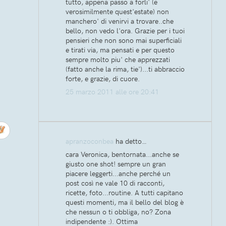
tutto, appena passo a forli' (e
verosimilmente quest'estate) non
manchero' di venirvi a trovare..che
bello, non vedo l'ora. Grazie per i tuoi
pensieri che non sono mai superficiali
e tirati via, ma pensati e per questo
sempre molto piu' che apprezzati
(fatto anche la rima, tie')...ti abbraccio
forte, e grazie, di cuore.
25 marzo 2011 alle ore 20:41
apranzoconbea
ha detto…
cara Veronica, bentornata...anche se
giusto one shot! sempre un gran
piacere leggerti...anche perché un
post così ne vale 10 di racconti,
ricette, foto...routine. A tutti capitano
questi momenti, ma il bello del blog è
che nessun o ti obbliga, no? Zona
indipendente :). Ottima