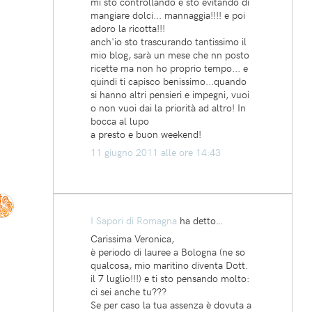
mi sto controllando e sto evitando di
mangiare dolci... mannaggia!!!! e poi
adoro la ricotta!!!
anch'io sto trascurando tantissimo il
mio blog, sarà un mese che nn posto
ricette ma non ho proprio tempo... e
quindi ti capisco benissimo...quando
si hanno altri pensieri e impegni, vuoi
o non vuoi dai la priorità ad altro! In
bocca al lupo
a presto e buon weekend!
11 giugno 2011 alle ore 14:43
I Sapori di Romagna
ha detto…
Carissima Veronica,
è periodo di lauree a Bologna (ne so
qualcosa, mio maritino diventa Dott.
il 7 luglio!!!) e ti sto pensando molto:
ci sei anche tu???
Se per caso la tua assenza è dovuta a