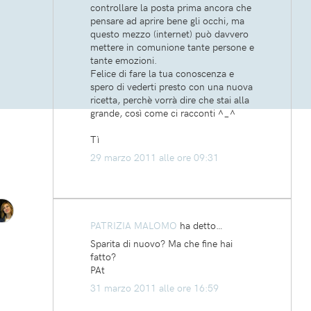
controllare la posta prima ancora che
pensare ad aprire bene gli occhi, ma
questo mezzo (internet) può davvero
mettere in comunione tante persone e
tante emozioni.
Felice di fare la tua conoscenza e
spero di vederti presto con una nuova
ricetta, perchè vorrà dire che stai alla
grande, così come ci racconti ^_^
Tì
29 marzo 2011 alle ore 09:31
PATRIZIA MALOMO
ha detto…
Sparita di nuovo? Ma che fine hai
fatto?
PAt
31 marzo 2011 alle ore 16:59