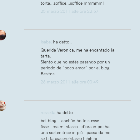
torta...soffice...soffice mmmmm!
25 marzo 2011 alle ore 22:57
Isabel
ha detto…
Querida Verónica, me ha encantado la
tarta.
Siento que no estés pasando por un
período de "poco amor" por el blog
Besitos!
26 marzo 2011 alle ore 00:49
rossella
ha detto…
bel blog....anch'io ho le stesse
fisse...ma mi rilasso...d'ora in poi hai
una sostenitrice in più...passa da me
se ti fa piacere!rilasso hihihihi