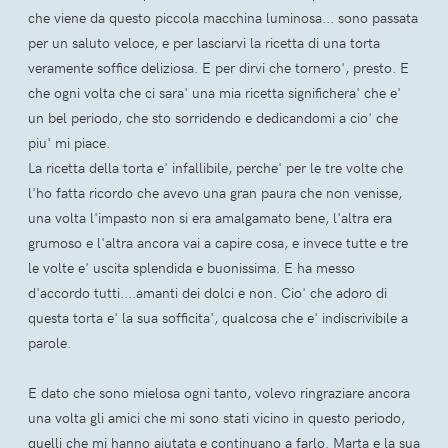
che viene da questo piccola macchina luminosa... sono passata
per un saluto veloce, e per lasciarvi la ricetta di una torta
veramente soffice deliziosa. E per dirvi che tornero', presto. E
che ogni volta che ci sara' una mia ricetta significhera' che e'
un bel periodo, che sto sorridendo e dedicandomi a cio' che
piu' mi piace.
La ricetta della torta e' infallibile, perche' per le tre volte che
l'ho fatta ricordo che avevo una gran paura che non venisse,
una volta l'impasto non si era amalgamato bene, l'altra era
grumoso e l'altra ancora vai a capire cosa, e invece tutte e tre
le volte e' uscita splendida e buonissima. E ha messo
d'accordo tutti....amanti dei dolci e non. Cio' che adoro di
questa torta e' la sua sofficita', qualcosa che e' indiscrivibile a
parole.
E dato che sono mielosa ogni tanto, volevo ringraziare ancora
una volta gli amici che mi sono stati vicino in questo periodo,
quelli che mi hanno aiutata e continuano a farlo. Marta e la sua