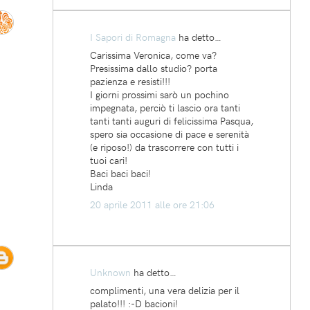
I Sapori di Romagna
ha detto…
Carissima Veronica, come va?
Presissima dallo studio? porta
pazienza e resisti!!!
I giorni prossimi sarò un pochino
impegnata, perciò ti lascio ora tanti
tanti tanti auguri di felicissima Pasqua,
spero sia occasione di pace e serenità
(e riposo!) da trascorrere con tutti i
tuoi cari!
Baci baci baci!
Linda
20 aprile 2011 alle ore 21:06
Unknown
ha detto…
complimenti, una vera delizia per il
palato!!! :-D bacioni!