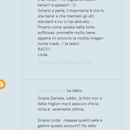
tante!!! e spesso!!! :)))
Scherzi a parte, l'importante è che tu
stia bene! e che mantieni gli alti
standard a cui ci hai abituato...
Proprio come questa bella torta
sofficiosa: promette molto bene...
appena mi procuro la ricotta (magari
home made...) la testo!
BACI!!!
Linda
25 marzo 2011 alle ore 20:05
Veronica Frison
ha detto…
Grazie Daniela, oddio, la foto non e'
delle migliori ma ti assicuro che la
torta e' veramente ottima.
Grazie Linda...maaaaa quanti siete a
gestire questo account? Ho letto