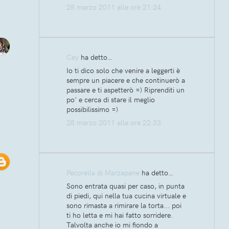
28 marzo 2011 alle ore 21:24
Cey
ha detto…
Io ti dico solo che venire a leggerti è
sempre un piacere e che continuerò a
passare e ti aspetterò =) Riprenditi un
po' e cerca di stare il meglio
possibilissimo =)
28 marzo 2011 alle ore 22:33
Pecorella di Marzapane
ha detto…
Sono entrata quasi per caso, in punta
di piedi, qui nella tua cucina virtuale e
sono rimasta a rimirare la torta... poi
ti ho letta e mi hai fatto sorridere.
Talvolta anche io mi fiondo a