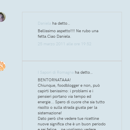
Daniela
ha detto…
Bellissimo aspetto!!!! Ne rubo una
fetta.Ciao Daniela.
25 marzo 2011 alle ore 19:52
I Sapori di Romagna
ha detto…
BENTORNATAAA!
Chiunque, foodblogger e non, può
capirti benissimo: i problemi e i
pensieri portano via tempo ed
energie... Spero di cuore che sia tutto
risolto o sulla strada giusta per la
sistemazione!
Dato però che vedere tue ricettine
nuove significa che è un buon periodo
e sei felice... ne vogliamo vedere