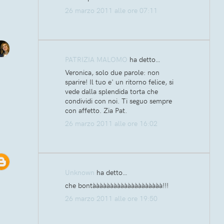
26 marzo 2011 alle ore 07:11
PATRIZIA MALOMO
ha detto…
Veronica, solo due parole: non
sparire! Il tuo e' un ritorno felice, si
vede dalla splendida torta che
condividi con noi. Ti seguo sempre
con affetto. Zia Pat.
26 marzo 2011 alle ore 16:02
Unknown
ha detto…
che bontàààààààààààààààààààà!!!
26 marzo 2011 alle ore 19:50