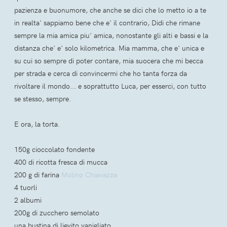
pazienza e buonumore, che anche se dici che lo metto io a te
in realta' sappiamo bene che e' il contrario, Didi che rimane
sempre la mia amica piu' amica, nonostante gli alti e bassi e la
distanza che' e' solo kilometrica. Mia mamma, che e' unica e
su cui so sempre di poter contare, mia suocera che mi becca
per strada e cerca di convincermi che ho tanta forza da
rivoltare il mondo... e soprattutto Luca, per esserci, con tutto
se stesso, sempre.
E ora, la torta.
150g cioccolato fondente
400 di ricotta fresca di mucca
200 g di farina
Molino Chiavazza
4 tuorli
2 albumi
200g di zucchero semolato
una bustina di lievito vanigliato