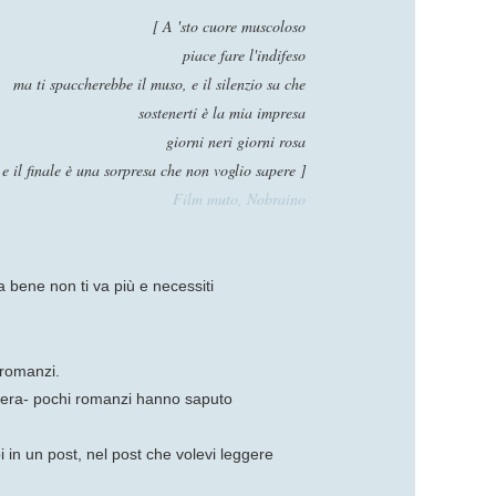
[ A 'sto cuore muscoloso
piace fare l'indifeso
ma ti spaccherebbe il muso, e il silenzio sa che
sostenerti è la mia impresa
giorni neri giorni rosa
e il finale è una sorpresa che non voglio sapere ]
Film muto, Nobraino
a bene non ti va più e necessiti
i romanzi.
ncera- pochi romanzi hanno saputo
i in un post, nel post che volevi leggere