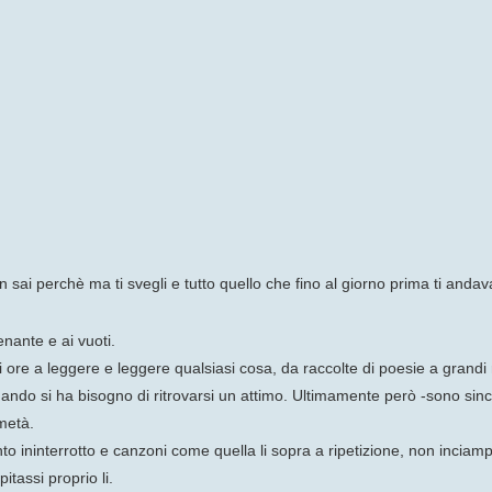
n sai perchè ma ti svegli e tutto quello che fino al giorno prima ti andav
enante e ai vuoti.
i ore a leggere e leggere qualsiasi cosa, da raccolte di poesie a grand
uando si ha bisogno di ritrovarsi un attimo. Ultimamente però -sono si
 metà.
to ininterrotto e canzoni come quella li sopra a ripetizione, non inciamp
itassi proprio li.