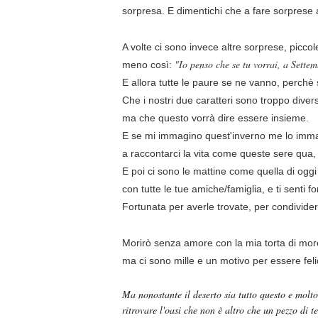
sorpresa. E dimentichi che a fare sorprese a
A volte ci sono invece altre sorprese, picco
"Io penso che se tu vorrai, a Sette
meno così:
E allora tutte le paure se ne vanno, perchè
Che i nostri due caratteri sono troppo div
ma che questo vorrà dire essere insieme.
E se mi immagino quest'inverno me lo immagi
a raccontarci la vita come queste sere qua, o
E poi ci sono le mattine come quella di oggi 
con tutte le tue amiche/famiglia, e ti senti f
Fortunata per averle trovate, per condivider
Morirò senza amore con la mia torta di mor
ma ci sono mille e un motivo per essere feli
Ma nonostante il deserto sia tutto questo e molto a
ritrovare l'oasi che non è altro che un pezzo di t