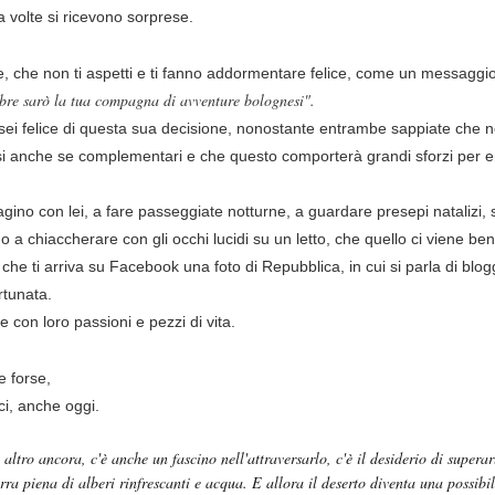
 volte si ricevono sorprese.
le, che non ti aspetti e ti fanno addormentare felice, come un messaggio 
mbre sarò la tua compagna di avventure bolognesi".
 sei felice di questa sua decisione, nonostante entrambe sappiate che n
ersi anche se complementari e che questo comporterà grandi sforzi per 
no con lei, a fare passeggiate notturne, a guardare presepi natalizi, 
 a chiaccherare con gli occhi lucidi su un letto, che quello ci viene ben
che ti arriva su Facebook una foto di Repubblica, in cui si parla di blogg
ortunata.
e con loro passioni e pezzi di vita.
e forse,
ci, anche oggi.
ltro ancora, c'è anche un fascino nell'attraversarlo, c'è il desiderio di superarl
erra piena di alberi rinfrescanti e acqua. E allora il deserto diventa una possibi