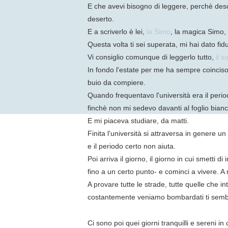
E che avevi bisogno di leggere, perchè descri
deserto.
E a scriverlo è lei,
la Simo
, la magica Simo, 
Questa volta ti sei superata, mi hai dato fid
Vi consiglio comunque di leggerlo tutto,
il s
In fondo l'estate per me ha sempre coinciso
buio da compiere.
Quando frequentavo l'università era il per
finchè non mi sedevo davanti al foglio bian
E mi piaceva studiare, da matti.
Finita l'università si attraversa in genere 
e il periodo certo non aiuta.
Poi arriva il giorno, il giorno in cui smetti 
fino a un certo punto- e cominci a vivere. A 
A provare tutte le strade, tutte quelle che i
costantemente veniamo bombardati ti sembran
Ci sono poi quei giorni tranquilli e sereni i