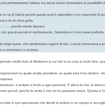
ve perfettamente l'abisso ma lascia anche intravedere la possibilità di u
e mi va di citarla perchè questo post è splendido e non nascondo di averl
ucia e te ne sono grata.
uo post
, perchè merita davvero.
 con grandi periodi di cambiamento. Settembre è il mio mese preferito, 
iodo degli esami, che sembravano ragioni di vita. L'ansia cominciava 
co e cominciavo a scrivere.
un periodo medio-buio di Medioevo in cui non si sa cosa si vuole fare, 
di imparanoiarti su quale strada prenderai, su quale sarà il tuo destino -che
respirare.
nteressano, e andare a fondo a ogni passione. E allora la crisi, la disoccu
o piccoli, perchè la verità è che chi ha passione riesce. Questa è l'u
n cui tutto è così spensierato che decidi di andare in un campo a raccogl