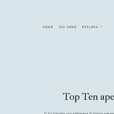
HOME
CHI SONO
ESPLORA
Top Ten aperi
Vi ho lasciato una settimana di tempo per p