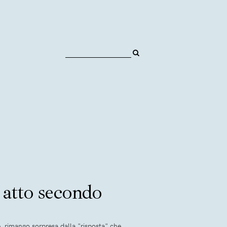
, atto secondo
, rimango sorpresa dalla "risposta" che