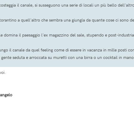
osteggia il canale, si susseguono una serie di locali un più bello dell'altr
torantino a quell'altro che sembra una giungla da quante cose ci sono den
nale domina il paesaggio l'ex magazzino del sale, stupendo e post-industri
go il canale da quel feeling come di essere in vacanza in mille posti 
la gente seduta e arroccata su muretti con una birra o un cocktail in mano
voi.
cangelo