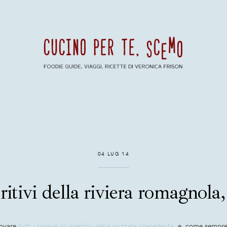
04 LUG 14
tivi della riviera romagnola
rovare
tutti i cinque gli aperitivi della puntata precedente
, e, come sempre