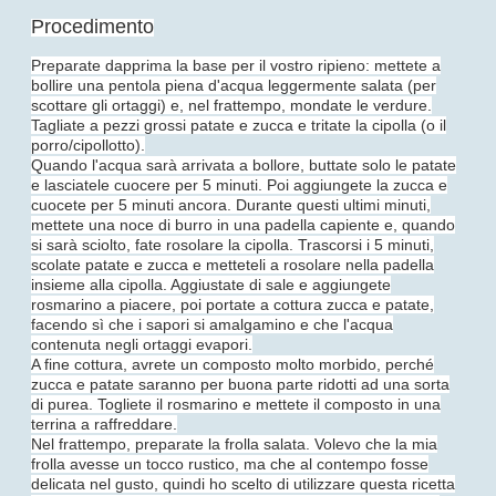
Procedimento
Preparate dapprima la base per il vostro ripieno: mettete a
bollire una pentola piena d'acqua leggermente salata (per
scottare gli ortaggi) e, nel frattempo, mondate le verdure.
Tagliate a pezzi grossi patate e zucca e tritate la cipolla (o il
porro/cipollotto).
Quando l'acqua sarà arrivata a bollore, buttate solo le patate
e lasciatele cuocere per 5 minuti. Poi aggiungete la zucca e
cuocete per 5 minuti ancora. Durante questi ultimi minuti,
mettete una noce di burro in una padella capiente e, quando
si sarà sciolto, fate rosolare la cipolla. Trascorsi i 5 minuti,
scolate patate e zucca e metteteli a rosolare nella padella
insieme alla cipolla. Aggiustate di sale e aggiungete
rosmarino a piacere, poi portate a cottura zucca e patate,
facendo sì che i sapori si amalgamino e che l'acqua
contenuta negli ortaggi evapori.
A fine cottura, avrete un composto molto morbido, perché
zucca e patate saranno per buona parte ridotti ad una sorta
di purea. Togliete il rosmarino e mettete il composto in una
terrina a raffreddare.
Nel frattempo, preparate la frolla salata. Volevo che la mia
frolla avesse un tocco rustico, ma che al contempo fosse
delicata nel gusto, quindi ho scelto di utilizzare questa ricetta