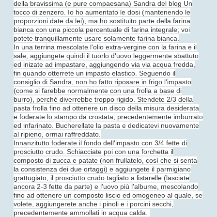
della bravissima (e pure compaesana) Sandra del blog Un
tocco di zenzero. Io ho aumentato le dosi (mantenendo le
proporzioni date da lei), ma ho sostituito parte della farina
bianca con una piccola percentuale di farina integrale; voi
potete tranquillamente usare solamente farina bianca.
In una terrina mescolate l'olio extra-vergine con la farina e il
sale; aggiungete quindi il tuorlo d'uovo leggermente sbattuto
ed inizate ad impastare, aggiungendo via via acqua fredda,
fin quando otterrete un impasto elastico. Seguendo il
consiglio di Sandra, non ho fatto riposare in frigo l'impasto
(come si farebbe normalmente con una frolla a base di
burro), perché diverrebbe troppo rigido. Stendete 2/3 della
pasta frolla fino ad ottenere un disco della misura desiderata
e foderate lo stampo da crostata, precedentemente imburrato
ed infarinato. Bucherellate la pasta e dedicatevi nuovamente
al ripieno, ormai raffreddato.
Innanzitutto foderate il fondo dell'impasto con 3/4 fette di
prosciutto crudo. Schiacciate poi con una forchetta il
composto di zucca e patate (non frullatelo, così che si senta
la consistenza dei due ortaggi) e aggiungete il parmigiano
grattugiato, il prosciutto crudo tagliato a listarelle (lasciate
ancora 2-3 fette da parte) e l'uovo più l'albume, mescolando
fino ad ottenere un composto liscio ed omogeneo al quale, se
volete, aggiungerete anche i pinoli e i porcini secchi,
precedentemente ammollati in acqua calda.