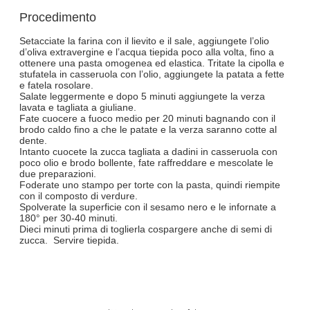
Procedimento
Setacciate la farina con il lievito e il sale, aggiungete l’olio
d’oliva extravergine e l’acqua tiepida poco alla volta, fino a
ottenere una pasta omogenea ed elastica. Tritate la cipolla e
stufatela in casseruola con l’olio, aggiungete la patata a fette
e fatela rosolare.
Salate leggermente e dopo 5 minuti aggiungete la verza
lavata e tagliata a giuliane.
Fate cuocere a fuoco medio per 20 minuti bagnando con il
brodo caldo fino a che le patate e la verza saranno cotte al
dente.
Intanto cuocete la zucca tagliata a dadini in casseruola con
poco olio e brodo bollente, fate raffreddare e mescolate le
due preparazioni.
Foderate uno stampo per torte con la pasta, quindi riempite
con il composto di verdure.
Spolverate la superficie con il sesamo nero e le infornate a
180° per 30-40 minuti.
Dieci minuti prima di toglierla cospargere anche di semi di
zucca. Servire tiepida.