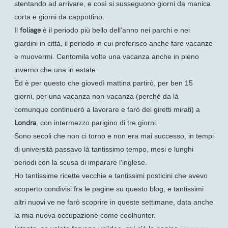
stentando ad arrivare, e così si susseguono giorni da manica
corta e giorni da cappottino.
foliage
Il
è il periodo più bello dell'anno nei parchi e nei
giardini in città, il periodo in cui preferisco anche fare vacanze
e muovermi. Centomila volte una vacanza anche in pieno
inverno che una in estate.
Ed è per questo che giovedì mattina partirò, per ben 15
giorni, per una vacanza non-vacanza (perché da là
comunque continuerò a lavorare e farò dei giretti mirati) a
Londra
, con intermezzo parigino di tre giorni.
Sono secoli che non ci torno e non era mai successo, in tempi
di università passavo là tantissimo tempo, mesi e lunghi
periodi con la scusa di imparare l'inglese.
Ho tantissime ricette vecchie e tantissimi posticini che avevo
scoperto condivisi fra le pagine su questo blog, e tantissimi
altri nuovi ve ne farò scoprire in queste settimane, data anche
la mia nuova occupazione come coolhunter.