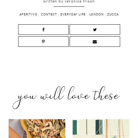
written by
veronica frison
APERITIVO
.
CONTEST
.
EVERYDAY LIFE
.
LONDON
.
ZUCCA
you will love these