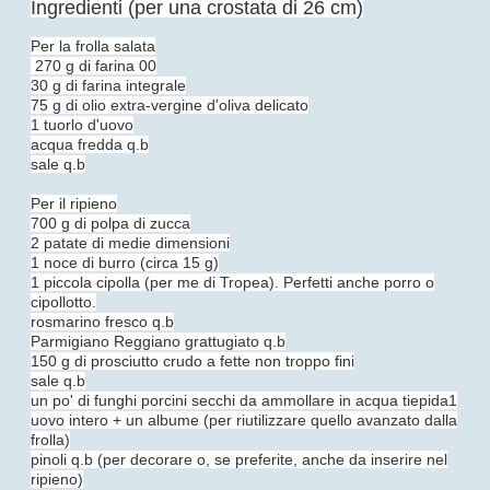
Ingredienti (per una crostata di 26 cm)
Per la frolla salata
270 g di farina 00
30 g di farina integrale
75 g di olio extra-vergine d'oliva delicato
1 tuorlo d'uovo
acqua fredda q.b
sale q.b
Per il ripieno
700 g di polpa di zucca
2 patate di medie dimensioni
1 noce di burro (circa 15 g)
1 piccola cipolla (per me di Tropea). Perfetti anche porro o
cipollotto.
rosmarino fresco q.b
Parmigiano Reggiano grattugiato q.b
150 g di prosciutto crudo a fette non troppo fini
sale q.b
un po' di funghi porcini secchi da ammollare in acqua tiepida
1
uovo intero + un albume (per riutilizzare quello avanzato dalla
frolla)
pinoli q.b (per decorare o, se preferite, anche da inserire nel
ripieno)