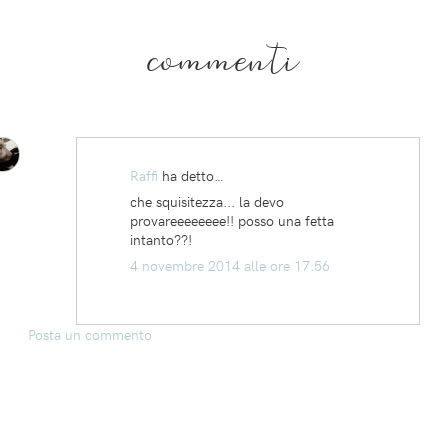
commenti
Raffi
ha detto…
che squisitezza... la devo
provareeeeeeee!! posso una fetta
intanto??!
4 novembre 2014 alle ore 17:56
Posta un commento