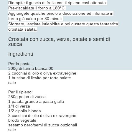
Riempite il guscio di frolla con il ripieno così ottenuto.
Pre-riscaldate il forno a 180°C.
Aggiungete qualche pinolo a decorazione ed infornate in
forno già caldo per 30 minuti.
Sfornate, lasciate intiepidire e poi gustate questa fantastica
crostata salata.
Crostata con zucca, verza, patate e semi di
zucca
Ingredienti
Per la pasta:
300g di farina bianca 00
2 cucchiai di olio d’oliva extravergine
1 bustina di lievito per torte salate
sale
Per il ripieno:
250g polpa di zucca
1 patata grande a pasta gialla
1/4 di verza
1/2 cipolla bionda
3 cucchiai di olio d’oliva extravergine
brodo vegetale
sesamo nero/semi di zucca opzionali
sale