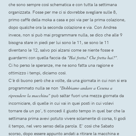
che sono sempre così schematica e con tutta la settimana
organizzata. Fosse per me ci si dovrebbe svegliare sulle 8,
primo caffè della moka a casa e poi via per la prima colazione,
dopo qualche ora la seconda colazione e via. Con Andrea
invece, non si può mai programmare nulla, se dico che alle 9
bisogna stare in piedi per lui sono le 11, se sono le 11
diventano le 12, salvo poi alzarsi come se niente fosse e
guardarmi con quella faccia da
"Hai fretta? Che fretta hai?"
.
Ci ho perso le speranze, me ne sono fatta una ragione e
ottimizzo i tempi, diciamo così.
C'è di buono però che a volte, da una giornata in cui non si era
programmato nulla se non
"Dobbiamo andare a Cesena a
riprendere la macchina"
può saltar fuori una mezza giornata da
incorniciare, di quelle in cui vai in quei posti in cui volevi
tornare da un po', ti concedi il giusto tempo in quel bar che la
settimana prima avevi potuto vivere solamente di corsa, ti godi
il tempo, nel vero senso della parola. E' così che Sabato
scorso, dopo essere appunto andati a ritirare la macchina e