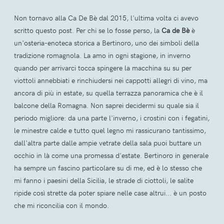
Non tornavo alla Ca De Bè dal 2015, l'ultima volta ci avevo
scritto questo post. Per chi se lo fosse perso, la
Ca de Bè
è
un'osteria-enoteca storica a Bertinoro, uno dei simboli della
tradizione romagnola. La amo in ogni stagione, in inverno
quando per arrivarci tocca spingere la macchina su su per
viottoli annebbiati e rinchiudersi nei cappotti allegri di vino, ma
ancora di più in estate, su quella terrazza panoramica che è il
balcone della Romagna. Non saprei decidermi su quale sia il
periodo migliore: da una parte l'inverno, i crostini con i fegatini,
le minestre calde e tutto quel legno mi rassicurano tantissimo,
dall'altra parte dalle ampie vetrate della sala puoi buttare un
occhio in là come una promessa d'estate. Bertinoro in generale
ha sempre un fascino particolare su di me, ed è lo stesso che
mi fanno i paesini della Sicilia, le strade di ciottoli, le salite
ripide così strette da poter spiare nelle case altrui... è un posto
che mi riconcilia con il mondo.