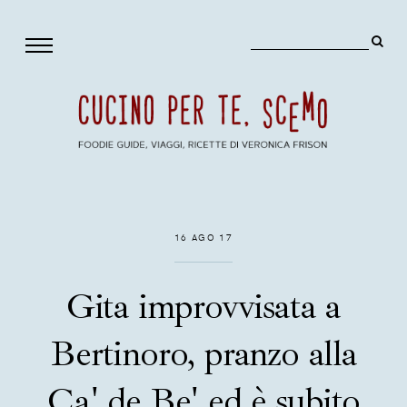
16 AGO 17
Gita improvvisata a
Bertinoro, pranzo alla
Ca' de Be' ed è subito