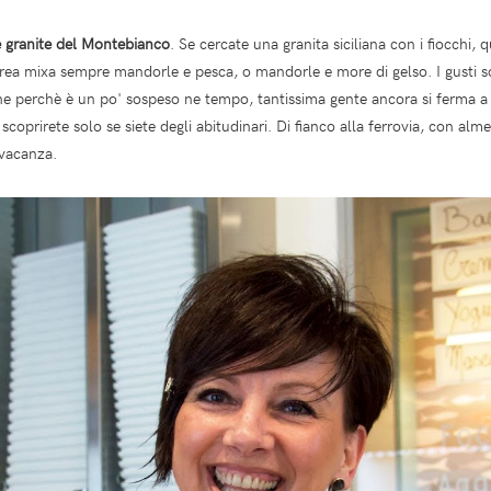
e granite del Montebianco
. Se cercate una granita siciliana con i fiocchi, 
rea mixa sempre mandorle e pesca, o mandorle e more di gelso. I gusti so
 perchè è un po' sospeso ne tempo, tantissima gente ancora si ferma a m
coprirete solo se siete degli abitudinari. Di fianco alla ferrovia, con almen
 vacanza.