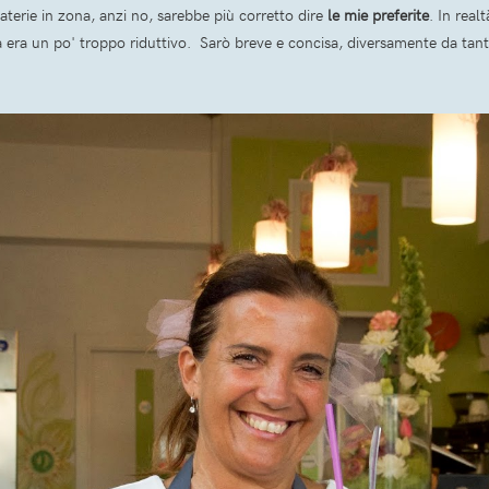
elaterie in zona, anzi no, sarebbe più corretto dire
le mie preferite
. In real
, ma era un po' troppo riduttivo. Sarò breve e concisa, diversamente da tan