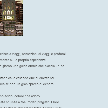
ferisce a viaggi, sensazioni di viaggi e profumi
camente sulle proprio esperienze.
 un giorno una guida omnia che piaccia un pò
itannica, e essendo due di queste sei
lla se non un gran spreco di denaro...
ino acido, colore che adoro.
te squisite a the (molto pregiato il loro
 il settore alimentare tutto il resto vanta