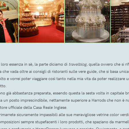
 loro essenza in sè, la parte diciamo di
travelblog
, quella ovvero che si ri
a che vada oltre ai consigli di ristoranti sulle vere guide, che si basa uni
to e vorrei poter viaggiare così tanto nella mia vita da poter realizzare
tto.
o già abbastanza preparata, essendo questa la sesta volta in capitale br
a un posto imprescindibile, nettamente superiore a Harrods che non è nu
tore ufficiale della Casa Reale Inglese.
imarrete sicuramente impassibili alle sue meravigliose vetrine color verd
omposizioni sempre stupefacenti i loro prodotti, che spaziano da marmella
rrivare a profumeria e HomeDecore lussuose e pregiate. Ovviamente, a parte