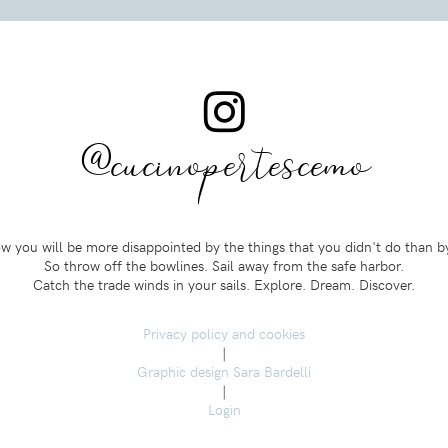
@cucinopertescemo
 you will be more disappointed by the things that you didn't do than b
So throw off the bowlines. Sail away from the safe harbor.
Catch the trade winds in your sails. Explore. Dream. Discover.
Privacy policy and cookies
|
Graphic design Sara Bardelli
|
Login