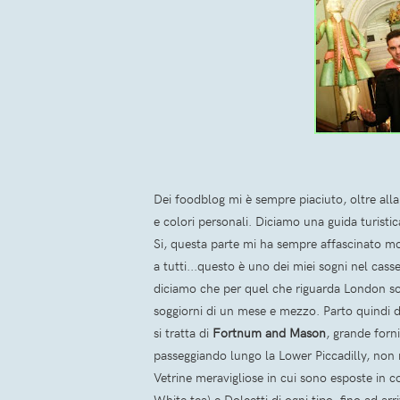
Dei foodblog mi è sempre piaciuto, oltre alla
e colori personali. Diciamo una guida turistic
Si, questa parte mi ha sempre affascinato mol
a tutti...questo è uno dei miei sogni nel casse
diciamo che per quel che riguarda London son
soggiorni di un mese e mezzo. Parto quindi d
si tratta di
Fortnum and Mason
, grande forni
passeggiando lungo la Lower Piccadilly, non r
Vetrine meravigliose in cui sono esposte in c
White tea) e Dolcetti di ogni tipo, fino ad a