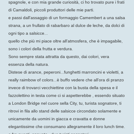
spagnole, e con mia grande curiosità, ci ho trovato pure i frati
di Camaldoli, piccoli produttori delle mie parti.
e passi dall'assaggio di un formaggio Camembert a una salsa
strana, a un frullato di rabarbaro al dulce de leche, da dolci di
ogni tipo a salsicce...
quello che più mi piace oltre all'atmosfera, che è impagabile,
sono i colori della frutta e verdura.
Sono sempre stata attratta da questo, dai colori, vera
essenza della natura.
Distese di arance, peperoni...funghetti marroncini e violetti, a
really raimbow of colors...è buffo vedere che all'ora di pranzo
invece di trovarci vecchiettine con la busta della spesa e il
fazzolettino in testa come ci si aspetterebbe , essendo situato
a London Bridge nel cuore sella City, tu, turista sognatore, ti
ritrovi in fila allo stand delle salsicce circondato solamente e
unicamente da uomini in giacca e cravatta e donne
elegantissime che consumano allegramente il loro lunch time.