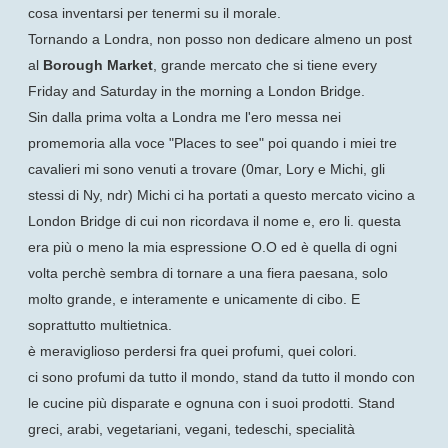
cosa inventarsi per tenermi su il morale.
Tornando a Londra, non posso non dedicare almeno un post
al
Borough Market
, grande mercato che si tiene every
Friday and Saturday in the morning a London Bridge.
Sin dalla prima volta a Londra me l'ero messa nei
promemoria alla voce "Places to see" poi quando i miei tre
cavalieri mi sono venuti a trovare (0mar, Lory e Michi, gli
stessi di Ny, ndr) Michi ci ha portati a questo mercato vicino a
London Bridge di cui non ricordava il nome e, ero li. questa
era più o meno la mia espressione O.O ed è quella di ogni
volta perchè sembra di tornare a una fiera paesana, solo
molto grande, e interamente e unicamente di cibo. E
soprattutto multietnica.
è meraviglioso perdersi fra quei profumi, quei colori.
ci sono profumi da tutto il mondo, stand da tutto il mondo con
le cucine più disparate e ognuna con i suoi prodotti. Stand
greci, arabi, vegetariani, vegani, tedeschi, specialità