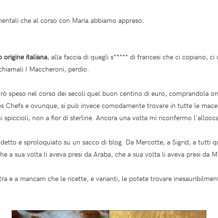
entali che al corso con Maria abbiamo appreso.
 origine italiana
, alla faccia di quegli s***** di francesi che ci copiano, 
hiamali I Maccheroni, perdio.
avrò speso nel corso dei secoli quel buon centino di euro, comprandola o
des Chefs e ovunque, si può invece comodamente trovare in tutte le macel
i spiccioli, non a fior di sterline. Ancora una volta mi riconfermo l'allocc
 detto e sproloquiato su un sacco di blog. Da Mercotte, a Sigrid, a tutti q
, che a sua volta li aveva presi da Araba, che a sua volta li aveva presi d
tra e a mancam che le ricette, e varianti, le potete trovare inesauribilme