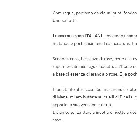
Comunque, partiamo da alcuni punti fondam
Uno su tutti:
I macarons sono ITALIANI.
I macarons
hanno
mutande e poi li chiamano Les macarons. E c
Seconda cosa, l'essenza di rose, per cui io 
supermercati, nei negozi addetti, all'Ecole 
a base di essenza di arancia o rose. E, a poch
E poi, tante altre cose. Sui macarons è stato
di Maria, mi ero buttata su quelli di Pinella
apporta la sua versione e il suo.
Diciamo, senza stare a incollare ricette a des
caso.