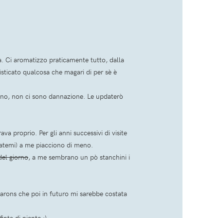
 Ci aromatizzo praticamente tutto, dalla
sticato qualcosa che magari di per sè è
no, non ci sono dannazione. Le updaterò
a proprio. Per gli anni successivi di visite
igatemi) a me piacciono di meno.
del giorno
, a me sembrano un pò stanchini i
carons che poi in futuro mi sarebbe costata
nta di niente :)