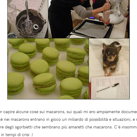
 per capire alcune cose sui macarons, sui quali mi ero ampiamente docume
chè nei macarons entrano in gioco un miliardo di possibilità e situazioni, e
enere degli sgorbietti che sembrano più amaretti che macarons. C'è inso
 tempi di crisi :)