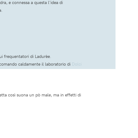
dra, e connessa a questa l'idea di
a.
ui frequentatori di Ladurèe.
ccomando caldamente il laboratorio di
Dolci
etta così suona un pò male, ma in effetti di