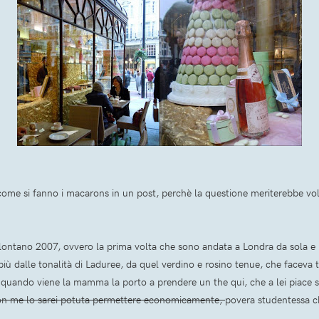
ome si fanno i macarons in un post, perchè la questione meriterebbe vol
l lontano 2007, ovvero la prima volta che sono andata a Londra da sola e
più dalle tonalità di Laduree, da quel verdino e rosino tenue, che faceva t
o quando viene la mamma la porto a prendere un the qui, che a lei piace s
n me lo sarei potuta permettere economicamente,
povera studentessa c