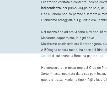
Ero troppo esaltata e contenta, perchè questi
indipendenza
, del primo viaggio da sola, del
Che a Londra non so perchè è sempre ai massi
Li abbiamo assaggiati, e il giudizio era unanim
Nel mezzo fino ad ora vi sono altri tipo 15 via
Macarons dappertutto, in ogni dove.
Moltissime pasticcerie ora li propongono, più
A BOlogna ancora meno, ha aperto il Rinaldi
Sospiri
di cui anche la Bebe ha parlato
qui
.
Ho conosciuto, in occasione del Club de Piro
Sono rimasta incantata dalla sua gentilezza, c
quello si tratta. Maria ha tipo 4 figli e lavo