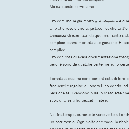
Ma su questo sorvoliamo :)
Ero comunque già molto
gastrofanatica
e due
Uno alle rose e uno al pistacchio, che tutt'or
L'essenza di rose
, poi, da quel momento è s
semplice panna montata alle ganache. E' spes
semplice.
Ero convinta di avere documentazione fotogr
perchè sono da qualche parte, ne sono certa 
Tornata a casa mi sono dimenticata di loro per
frequenti e regolari a Londra li ho continua
Sarà che te li vendono pure in scatolette ch
suoi, o forse li ho beccati male io.
Nel frattempo, durante le varie visite a Lond
un patrimonio. Ogni volta che vado, la richi
Mi sono pure dotata di una borsa frigo da via