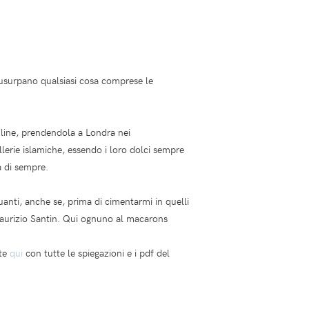
ci usurpano qualsiasi cosa comprese le
nline, prendendola a Londra nei
lerie islamiche, essendo i loro dolci sempre
a di sempre.
uanti, anche se, prima di cimentarmi in quelli
a Maurizio Santin. Qui ognuno al macarons
nte
qui
con tutte le spiegazioni e i pdf del