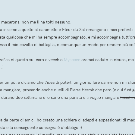
 macarons, non me li ha tolti nessuno.
a insieme a quello al caramello e Fleur du Sal rimangono i miei preferiti.
tata qualcosa che mi ha sempre accompagnato, e mi accompagna tutt'ora.
so il mio cavallo di battaglia, o comunque un modo per rendere più sofi
afica di questo sul caro e vecchio
Myspace
oramai caduto in disuso, ma 
:)
 un pò, e diciamo che l'idea di poterli un giorno fare da me non mi sfiorav
ti a mangiare, provando anche quelli di Pierre Hermè che però (e qui fust
e durano due settimane e io sono una purista e li voglio mangiare
freschi 
ra da parte di amici, ho creato una schiera di adepti e appassionati di ma
esta e la conseguente consegna è d'obbligo :)
ggio per conservarli al meglio, ma questa è malattia e sorvolate facendo fi