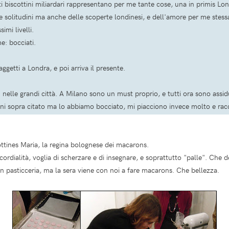
 biscottini miliardari rappresentano per me tante cose, una in primis Lon
le solitudini ma anche delle scoperte londinesi, e dell'amore per me stess
mi livelli.
e: bocciati.
ggetti a Londra, e poi arriva il presente.
 nelle grandi città. A Milano sono un must proprio, e tutti ora sono assid
ni sopra citato ma lo abbiamo bocciato, mi piacciono invece molto e ra
ttines Maria, la regina bolognese dei macarons.
ordialità, voglia di scherzare e di insegnare, e soprattutto "palle". Che d
ra in pasticceria, ma la sera viene con noi a fare macarons. Che bellezza.