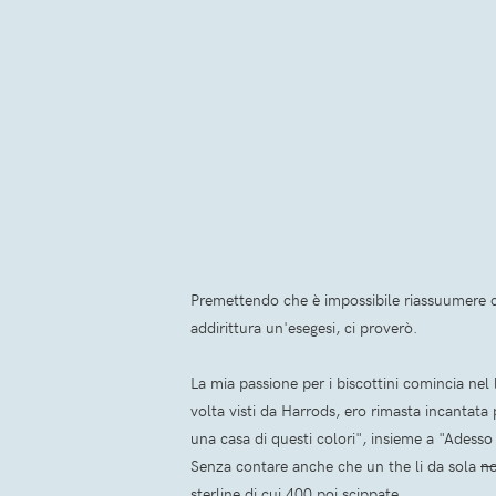
Premettendo che è impossibile riassuumere c
addirittura un'esegesi, ci proverò.
La mia passione per i biscottini comincia ne
volta visti da Harrods, ero rimasta incantata 
una casa di questi colori", insieme a "Adess
Senza contare anche che un the li da sola
no
sterline di cui 400 poi scippate.