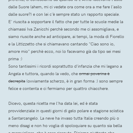
dalle Suore (ahem, mi ci vedete ora come ora a me fare l'asilo
dalle suore?) e con lei c'è sempre stato un rapporto speciale.
E' riuscita a sopportare il fatto che per tutte le scuole medie la
chiamassi Iva Zanicchi perchè secondo me ci assomigliava, e
siamo riuscite anche ad anticipare, ai tempi, la moda di Fiorello
e la Littizzetto che si chiamavano cantando "Ciao sono io,
amore mio" perchè ecco, noi lo facevamo già da tipo sei mesi
prima :)
Sono tantissimi i ricordi soprattutto d'infanzia che mi legano a
Angela e tuttora, quando la vedo, che
ormai poverina è
decrepita
(ovviamente scherzo, è in gran forma :) sono sempre
felice e contenta e ci fermiamo per quattro chiacchere.
Dicevo, questa ricetta me l'ha data lei, ed è stata
provvidenziale in questi giorni di gelo polare e stagione sciistica
a Santarcangelo. La neve ha invaso tutta Italia creando più o
meno disagi e non ho voglia di spoloquiare su quanto sia bella
e meravigliosa, che è cosa risaputa. Diciamo piuttosto che