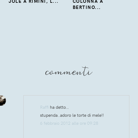
JOLE A RIMINI, L...
COLONNA A
BERTINO...
commenti
Raffi
ha detto…
stupenda..adoro le torte di mele!!
6 febbraio 2012 alle ore 09:28