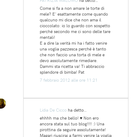
PATRIZIA MALOMO
ha detto…
Come si fa a non amare le torte di
mele? E' esattamente come quando
qualcuno mi dice che non ama il
cioccolato: io lo guardo con sospetto
perché secondo me ci sono delle tare
mentali!
E a dire la verità mi ha i fatto venire
una voglia pazzesca perché è tanto
che non faccio una torta di mele e
devo assolutamente rimediare.
Dammi sta ricetta va! Ti abbraccio
splendore di bimba! Pat
7 febbraio 2012 alle ore 11:21
Lidia De Cicco
ha detto…
ehhhh ma che bello! ♥ Non ero
ancora stata sul tuo blog!!!! :) Una
pirottina da seguire assolutamente!
Magari riuscirai a farmi venire la voglia