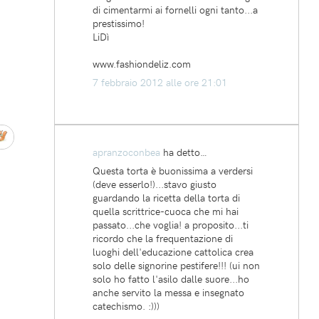
di cimentarmi ai fornelli ogni tanto...a
prestissimo!
LiDì
www.fashiondeliz.com
7 febbraio 2012 alle ore 21:01
apranzoconbea
ha detto…
Questa torta è buonissima a verdersi
(deve esserlo!)...stavo giusto
guardando la ricetta della torta di
quella scrittrice-cuoca che mi hai
passato...che voglia! a proposito...ti
ricordo che la frequentazione di
luoghi dell'educazione cattolica crea
solo delle signorine pestifere!!! (ui non
solo ho fatto l'asilo dalle suore...ho
anche servito la messa e insegnato
catechismo. :)))