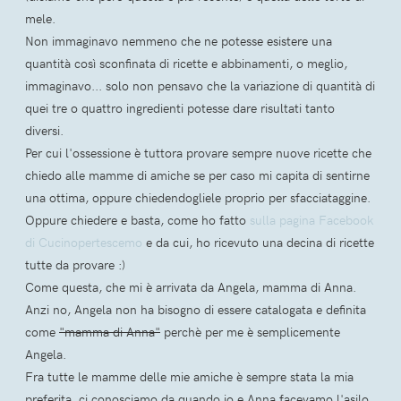
mele.
Non immaginavo nemmeno che ne potesse esistere una
quantità così sconfinata di ricette e abbinamenti, o meglio,
immaginavo... solo non pensavo che la variazione di quantità di
quei tre o quattro ingredienti potesse dare risultati tanto
diversi.
Per cui l'ossessione è tuttora provare sempre nuove ricette che
chiedo alle mamme di amiche se per caso mi capita di sentirne
una ottima, oppure chiedendogliele proprio per sfacciataggine.
Oppure chiedere e basta, come ho fatto
sulla pagina Facebook
di Cucinopertescemo
e da cui, ho ricevuto una decina di ricette
tutte da provare :)
Come questa, che mi è arrivata da Angela, mamma di Anna.
Anzi no, Angela non ha bisogno di essere catalogata e definita
come
"mamma di Anna"
perchè per me è semplicemente
Angela.
Fra tutte le mamme delle mie amiche è sempre stata la mia
preferita, ci conosciamo da quando io e Anna facevamo l'asilo