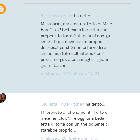
Ricette&Vignette
ha detto…
Mi associo, apriamo un Torta di Mele
Fan Club? bellissima la ricetta che
proponi, la torta è stupenda! con gli
amaretti poi deve essere proprio
deliziosa! perchè non ci fai vedere
anche una foto dell'interno? così
possiamo gustarcela meglio ..gnam
gnam! bacioni
6 febbraio 2012 alle ore 15:21
Giulietta | Alterkitchen
ha detto…
Mi prenoto anche io per il "Torte di
mele fan club"... e oggi una bella
fetta di torta con un the bollente ci
starebbe proprio...
6 febbraio 2012 alle ore 16:07