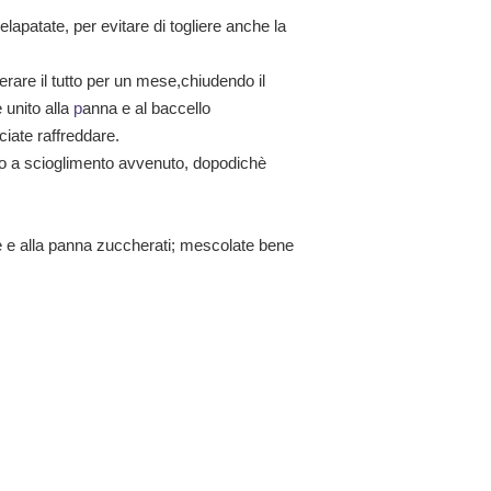
elapatate
, per evitare di togliere anche la
erare
il tutto
per un mese
,
chiudendo
il
te
unito alla
p
anna
e al
baccello
ciate raffreddare.
no a scioglimento avvenuto, dopodichè
te e alla panna
zuccherati;
mescolate bene