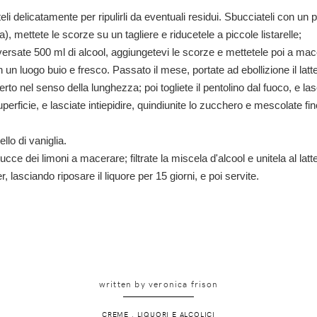
eli
delicatamente per ripulirli da eventuali residui.
Sbucciateli
con un
p
a), mettete le scorze su un tagliere e riducetele a
piccole listarelle
;
versate
500 ml di alcool,
aggiungetevi le scorze e mettetele poi a
mac
n un luogo buio e fresco.
Passato il mese, portate ad
ebollizione il lat
o nel senso della lunghezza; poi togliete il pentolino dal fuoco, e las
erficie, e lasciate intiepidire, quindi
unite lo zucchero
e mescolate fi
ello di vaniglia.
bucce dei limoni
a macerare;
filtrate la miscela d'alcool
e unitela al lat
er,
lasciando riposare il liquore per 15 giorni
, e poi servite.
written by
veronica frison
CREME
.
LIQUORI E ALCOLICI