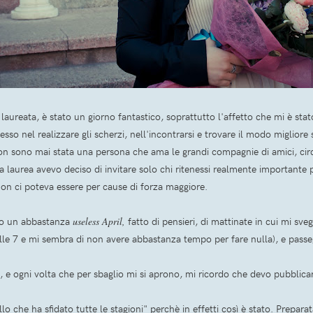
aureata, è stato un giorno fantastico, soprattutto l'affetto che mi è st
o nel realizzare gli scherzi, nell'incontrarsi e trovare il modo migliore
 sono mai stata una persona che ama le grandi compagnie di amici, circo
la laurea avevo deciso di invitare solo chi ritenessi realmente importante
n ci poteva essere per cause di forza maggiore.
to un abbastanza
useless April,
fatto di pensieri, di mattinate in cui mi sve
lle 7 e mi sembra di non avere abbastanza tempo per fare nulla), e passeg
 e ogni volta che per sbaglio mi si aprono, mi ricordo che devo pubblicar
 che ha sfidato tutte le stagioni" perchè in effetti così è stato. Preparata