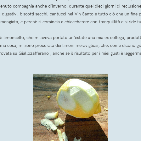
a tenuto compagnia anche d'inverno, durante quei dieci giorni di reclusio
ni, digestivi, biscotti secchi, cantucci nel Vin Santo e tutto ciò che un fin
angiata, e perchè si comincia a chiaccherare con tranquillità e si ride tu
i limoncello, che mi aveva portato un'estate una mia ex collega, prodott
 prima cosa, mi sono procurata dei limoni meravigliosi, che, come dicono gi
rovata su Giallozafferano , anche se il risultato per i miei gusti è legger