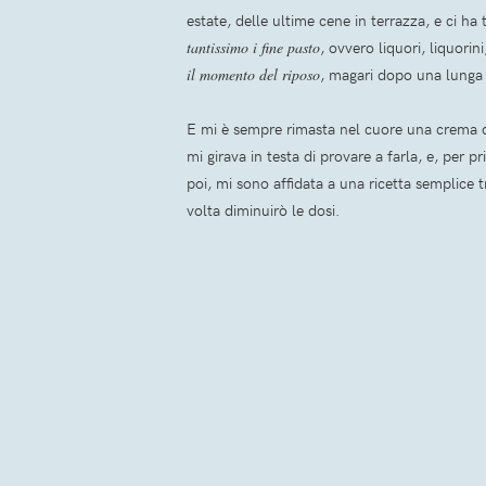
estate, delle ultime cene in terrazza, e ci h
t
antissimo i fine pasto
, ovvero liquori, liquori
il momento del riposo
, magari dopo una lunga m
E mi è sempre rimasta nel cuore una crema d
mi girava in testa di provare a farla, e, per
poi, mi sono affidata a una ricetta semplice t
volta diminuirò le dosi.