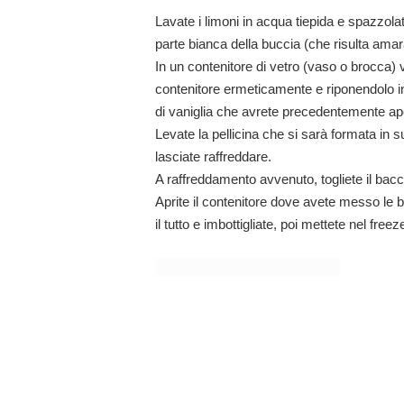
Lavate i limoni
in acqua
tiepida e
spazzolat
parte bianca della buccia (che risulta amar
In un
contenitore di vetro
(vaso o brocca) 
contenitore
ermeticamente
e riponendolo i
di vaniglia
che avrete precedentemente apert
Levate la pellicina che si sarà formata in sup
lasciate raffreddare.
A raffreddamento avvenuto,
togliete il bacc
Aprite il contenitore dove avete messo le 
il tutto
e imbottigliate, poi mettete nel freez