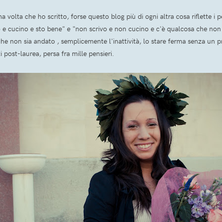
 volta che ho scritto, forse questo blog più di ogni altra cosa riflette i p
vo e cucino e sto bene" e "non scrivo e non cucino e c'è qualcosa che non
che non sia andato , semplicemente l'inattività, lo stare ferma senza un 
 post-laurea, persa fra mille pensieri.