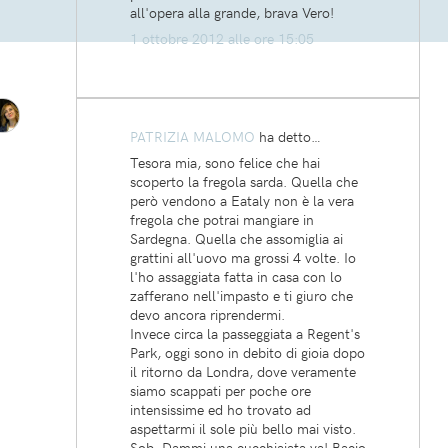
all'opera alla grande, brava Vero!
1 ottobre 2012 alle ore 15:05
PATRIZIA MALOMO
ha detto…
Tesora mia, sono felice che hai
scoperto la fregola sarda. Quella che
però vendono a Eataly non è la vera
fregola che potrai mangiare in
Sardegna. Quella che assomiglia ai
grattini all'uovo ma grossi 4 volte. Io
l'ho assaggiata fatta in casa con lo
zafferano nell'impasto e ti giuro che
devo ancora riprendermi.
Invece circa la passeggiata a Regent's
Park, oggi sono in debito di gioia dopo
il ritorno da Londra, dove veramente
siamo scappati per poche ore
intensissime ed ho trovato ad
aspettarmi il sole più bello mai visto.
Sob. Dammi una cucchiaiata va! Bacio