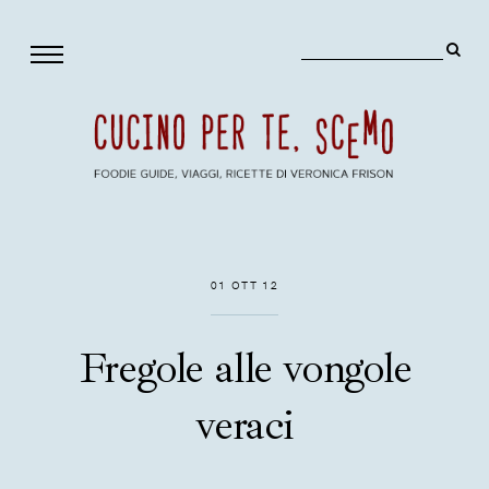
01 OTT 12
Fregole alle vongole
veraci