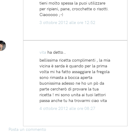
tieni molto spessa la puoi utilizzare
per ripieni, pane, crocchette o risotti.
Ciaooooo ;-)
3 ottobre 2012 alle ore 12:52
vita
ha detto…
bellissima ricetta complimenti , la mia
vicina è sarda è quando per la prima
volta mi ha fatto assaggiare la fregola
sono rimasta a bocca aperta
buonissima adesso ne ho un pò da
parte cercherò di provare la tua
ricetta ! mi sono unita ai tuoi lettori
passa anche tu ha trovarmi ciao vita
4 ottobre 2012 alle ore 08:27
Posta un commento