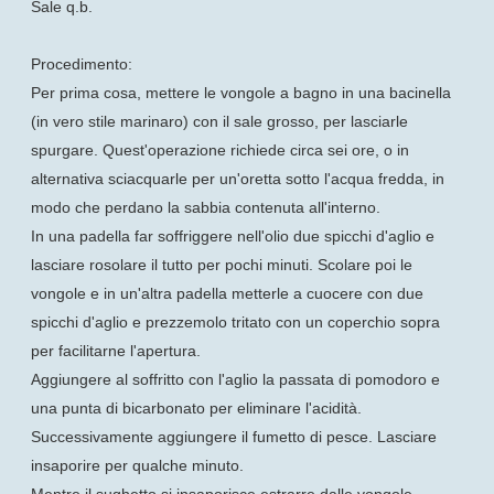
Sale q.b.
Procedimento:
Per prima cosa, mettere le vongole a bagno in una bacinella
(in vero stile marinaro) con il sale grosso, per lasciarle
spurgare. Quest'operazione richiede circa sei ore, o in
alternativa sciacquarle per un'oretta sotto l'acqua fredda, in
modo che perdano la sabbia contenuta all'interno.
In una padella far soffriggere nell'olio due spicchi d'aglio e
lasciare rosolare il tutto per pochi minuti. Scolare poi le
vongole e in un'altra padella metterle a cuocere con due
spicchi d'aglio e prezzemolo tritato con un coperchio sopra
per facilitarne l'apertura.
Aggiungere al soffritto con l'aglio la passata di pomodoro e
una punta di bicarbonato per eliminare l'acidità.
Successivamente aggiungere il fumetto di pesce. Lasciare
insaporire per qualche minuto.
Mentre il sughetto si insaporisce estrarre dalle vongole