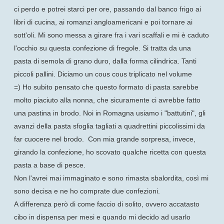
ci perdo e potrei starci per ore, passando dal banco frigo ai
libri di cucina, ai romanzi angloamericani e poi tornare ai
sott'oli.
Mi sono messa a girare fra i vari scaffali e mi è caduto
l'occhio su questa confezione di fregole. Si tratta da una
pasta di semola di grano duro, dalla forma cilindrica. Tanti
piccoli pallini. Diciamo un cous cous triplicato nel volume
=)
Ho subito pensato che questo formato di pasta sarebbe
molto piaciuto alla nonna, che sicuramente ci avrebbe fatto
una pastina in brodo.
Noi in Romagna usiamo i "battutini", gli
avanzi della pasta sfoglia tagliati a quadrettini piccolissimi da
far cuocere nel brodo.
Con mia grande sorpresa, invece,
girando la confezione, ho scovato qualche ricetta con questa
pasta a base di pesce.
Non l'avrei mai immaginato e sono rimasta sbalordita, così mi
sono decisa e ne ho comprate due confezioni.
A differenza però di come faccio di solito, ovvero accatasto
cibo in dispensa per mesi e quando mi decido ad usarlo