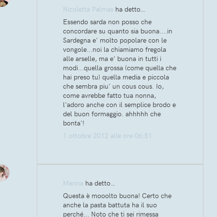
Nicoletta Palmas
ha detto…
Essendo sarda non posso che
concordare su quanto sia buona....in
Sardegna e' molto popolare con le
vongole...noi la chiamiamo fregola
alle arselle, ma e' buona in tutti i
modi...quella grossa (come quella che
hai preso tu) quella media e piccola
che sembra piu' un cous cous. Io,
come avrebbe fatto tua nonna,
l'adoro anche con il semplice brodo e
del buon formaggio. ahhhhh che
bonta'!
1 ottobre 2012 alle ore 06:51
Marina
ha detto…
Questa è mooolto buona! Certo che
anche la pasta battuta ha il suo
perché... Noto che ti sei rimessa