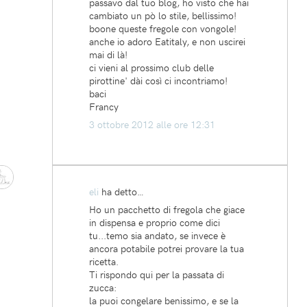
passavo dal tuo blog, ho visto che hai
cambiato un pò lo stile, bellissimo!
boone queste fregole con vongole!
anche io adoro Eatitaly, e non uscirei
mai di là!
ci vieni al prossimo club delle
pirottine' dài così ci incontriamo!
baci
Francy
3 ottobre 2012 alle ore 12:31
eli
ha detto…
Ho un pacchetto di fregola che giace
in dispensa e proprio come dici
tu...temo sia andato, se invece è
ancora potabile potrei provare la tua
ricetta.
Ti rispondo qui per la passata di
zucca:
la puoi congelare benissimo, e se la