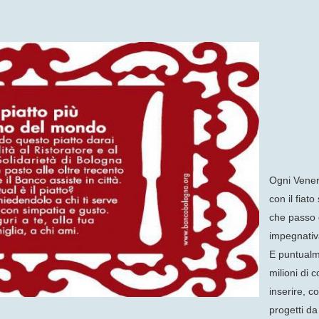
Ogni Vener
con il fiat
che passo c
impegnativa
E puntualm
milioni di
inserire, c
progetti da