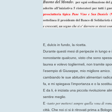
Buono del Mondo
: per ogni ordinazione del pi
aderito all’iniziativa 5 ristoratori per tutti i gus
prosciutteria tipica
(V
Pane Vino e San Daniele
sottolinea il presidente del Banco di Solidariet
e crescenti, un segno che si e' davvero se stessi c
E, dulcis in fundo, la ricetta.
Durante questi mesi di peripezie in lungo e 
nonostante qualcuno, visto che sono spesso 
laurea e volevo togliermeli, non tramite sp
l’esempio di Giuseppe, mio migliore amico. Pe
cambiando le sue abitudini alimentari rad
fa, e mi spiegava l’importanza e o la sosti
E da li, è iniziata una piccola rivoluzione al
sentire meglio.
-tanto per metterci sempre quella vena di roma
E
città. Che noi ci si è ritrovati prima a Bolo