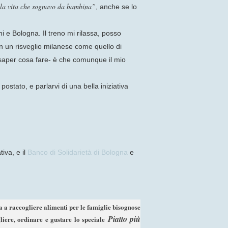
 la vita che sognavo da bambina”
, anche se lo
i e Bologna. Il treno mi rilassa, posso
in un risveglio milanese come quello di
saper cosa fare- è che comunque il mio
stato, e parlarvi di una bella iniziativa
ativa, e il
Banco di Solidarietà di Bologna
e
ta a raccogliere alimenti per le famiglie bisognose
Piatto più
gliere, ordinare e gustare lo speciale