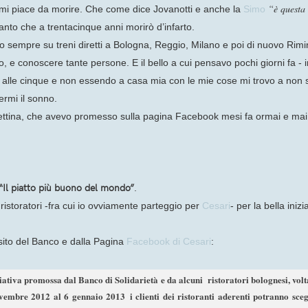
“è questa
mi piace da morire. Che come dice Jovanotti e anche la
Simo
anto che a trentacinque anni morirò d’infarto.
 sempre su treni diretti a Bologna, Reggio, Milano e poi di nuovo Rimin
do, e conoscere tante persone. E il bello a cui pensavo pochi giorni fa - 
 alle cinque e non essendo a casa mia con le mie cose mi trovo a non 
ermi il sonno.
cettina, che avevo promesso sulla pagina Facebook mesi fa ormai e mai po
“Il piatto più buono del mondo”
.
ti ristoratori -fra cui io ovviamente parteggio per
Cesari
- per la bella inizi
 sito del Banco e dalla Pagina
Facebook di Cesari
:
ziativa promos
sa dal Banco di Solidarietà e da alcuni ristoratori bolognesi, vol
vembre 2012 al 6 gennaio 2013
i clienti dei ristoranti aderenti potranno sce