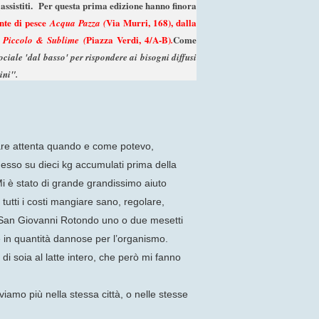
assistiti.
Per questa prima edizione hanno finora
ante di pesce
Via Murri, 168), dalla
Acqua Pazza (
r
Piazza Verdi, 4/A-B)
Come
Piccolo & Sublime (
.
ociale 'dal basso' per rispondere ai bisogni diffusi
ini".
stare attenta quando e come potevo,
esso su dieci kg accumulati prima della
Mi è stato di grande grandissimo aiuto
tutti i costi mangiare sano, regolare,
a San Giovanni Rotondo uno o due mesetti
e in quantità dannose per l’organismo.
 di soia al latte intero, che però mi fanno
iamo più nella stessa città, o nelle stesse