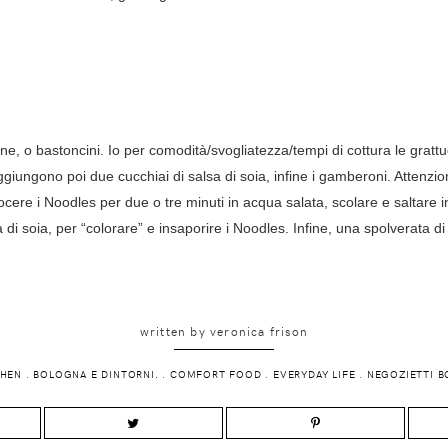
line, o bastoncini. Io per comodità/svogliatezza/tempi di cottura le grattu
 aggiungono poi due cucchiai di salsa di soia, infine i gamberoni. Attenz
ocere i Noodles per due o tre minuti in acqua salata, scolare e saltare
a di soia, per “colorare” e insaporire i Noodles. Infine, una spolverata
written by
veronica frison
CHEN
.
BOLOGNA E DINTORNI.
.
COMFORT FOOD
.
EVERYDAY LIFE
.
NEGOZIETTI 