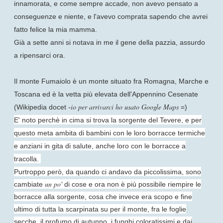
innamorata, e come sempre accade, non avevo pensato a
conseguenze e niente, e l'avevo comprata sapendo che avrei
fatto felice la mia mamma.
Già a sette anni si notava in me il gene della pazzia, assurdo
a ripensarci ora.
Il monte Fumaiolo è un monte situato fra Romagna, Marche e
Toscana ed è la vetta più elevata dell'Appennino Cesenate
io per arrivarci ho usato Google Maps
(Wikipedia docet -
=)
E' noto perchè in cima si trova la sorgente del Tevere, e per
questo meta ambita di bambini con le loro borracce termiche
e anziani in gita di salute, anche loro con le borracce a
traco
lla.
Purtroppo però, da quando ci andavo da piccolissima, sono
un po'
cambiate
di cose e ora non è più possibile riempire le
borracce alla sorgente, cosa che invece era scopo e fine
ultimo di tutta la scarpinata su per il monte, fra le foglie
secche, il profumo di autunno, i funghi coloratissimi e dai