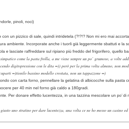
orle, pinoli, noci)
 con un pizzico di sale, quindi intridetela (?!?!? Non mi ero mai accorta
ura ambiente. Incorporate anche i tuorli già leggermente sbattuti e la 
la e lasciate raffreddare sul ripiano più freddo del frigorifero, quello b
impatico come la pasta frolla, a me viene sempre un po’ grumoso, a volte addir
facendo digitopressione con le dita =)) però per la prima volta almeno, non modif
occuparti =)tienilo bassino modello crostata, non un tappazzone =)
ndo con carta forno, pennellare la gelatina di albicocche sulla pasta cru
ocere per 40 min nel forno già caldo a 180gradi.
nte. Per donare effetto lucentezza, in una tazzina mescolare un po’ di
 giusto uno stratino per dare lucentezza, una volta ce ne ho messo un casino ed