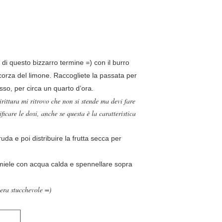
 di questo bizzarro termine =) con il burro
scorza del limone. Raccogliete la passata per
asso, per circa un quarto d’ora.
ittura mi ritrovo che non si stende ma devi fare
icare le dosi, anche se questa è la caratteristica
da e poi distribuire la frutta secca per
 miele con acqua calda e spennellare sopra
 era stucchevole =)