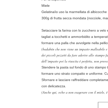
Miele
Gelatina/io uso la marmellata di albicocche
300g di frutta secca mondata (nocciole, mand
Setacciare la farina con lo zucchero a velo e
tagliat a tocchetti e ammorbidito a temperat
formare una palla che avvolgete nella pellico
(badabèn che non viene un impasto malleabile e s
dei piccoli pezzetti da fare aderire allo stampo 
dell’impasto poi la riuscita è perfetta, non pre
Stendere la pasta sul fondo di uno stampo to
formare uno strato compatto e uniforme. Cu
Sfornare e lasciare raffreddare completame
con delicatezza.
(Anche qui, ocho a non esagerare con il miele, è