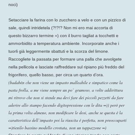
noci)
Setacciare la farina con lo zucchero a velo e con un pizzico di
sale, quindi intridetela (?!?!? Non mi ero mai accorta di
questo bizzarro termine =) con il burro tagliat a tocchetti e
ammorbidito a temperatura ambiente. Incorporate anche i
tuorli già leggermente sbattuti e la scorza del limone.
Raccogliete la passata per formare una palla che avvolgete
nella pellicola e lasciate raffreddare sul ripiano più freddo del
frigorifero, quello basso, per circa un quarto d’ora.
(badabèn che non viene un impasto malleabile e simpatico come la
pasta frolla, a me viene sempre un po’ grumoso, a volte addirittura
mi ritrovo che non si stende ma devi fare dei piccoli pezzetti da fare
aderire allo stampo facendo digitopressione con le dita =)) però per
la prima volta almeno, non modificare le dosi, anche se questa è la
caratteristica dell’impasto poi la riuscita è perfetta, non preoccuparti
=)tienilo bassino modello crostata, non un tappazzone =)