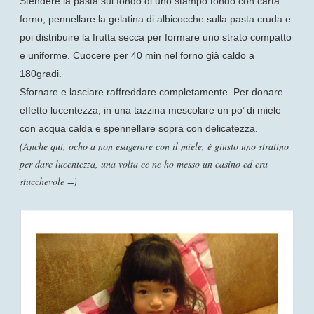
Stendere la pasta sul fondo di uno stampo tondo con carta
forno, pennellare la gelatina di albicocche sulla pasta cruda e
poi distribuire la frutta secca per formare uno strato compatto
e uniforme. Cuocere per 40 min nel forno già caldo a
180gradi.
Sfornare e lasciare raffreddare completamente. Per donare
effetto lucentezza, in una tazzina mescolare un po’ di miele
con acqua calda e spennellare sopra con delicatezza.
(Anche qui, ocho a non esagerare con il miele, è giusto uno stratino
per dare lucentezza, una volta ce ne ho messo un casino ed era
stucchevole =)