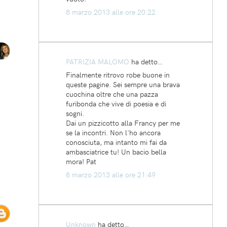
8 marzo 2013 alle ore 20:22
PATRIZIA MALOMO
ha detto…
Finalmente ritrovo robe buone in
queste pagine. Sei sempre una brava
cuochina oltre che una pazza
furibonda che vive di poesia e di
sogni.
Dai un pizzicotto alla Francy per me
se la incontri. Non l'ho ancora
conosciuta, ma intanto mi fai da
ambasciatrice tu! Un bacio bella
mora! Pat
8 marzo 2013 alle ore 21:49
Unknown
ha detto…