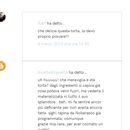
Raffi
ha detto…
che delizia questa torta, la devo
proprio provare!!!
8 marzo 2013 alle ore 13:55
Ricette&Vignette
ha detto…
uh huuuuu! che meraviglia è stà
torta? dagli ingredienti si capiva già
cosa poteva venir fuori, ma vederla lì
materializzata in tutto il suo
splendore.. beh, mi fa sentire ancor
più deficiente per non averla ancora
fatta. sigh! rapina da Noberasco già
programmata, comunque.
grazie mia cara, per aver colmato un
vuoto!