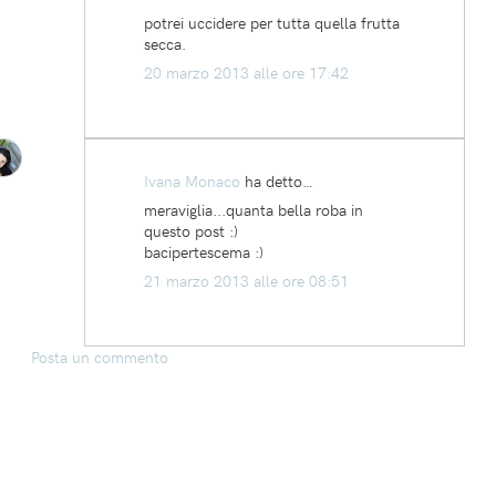
potrei uccidere per tutta quella frutta
secca.
20 marzo 2013 alle ore 17:42
Ivana Monaco
ha detto…
meraviglia...quanta bella roba in
questo post :)
bacipertescema :)
21 marzo 2013 alle ore 08:51
Posta un commento