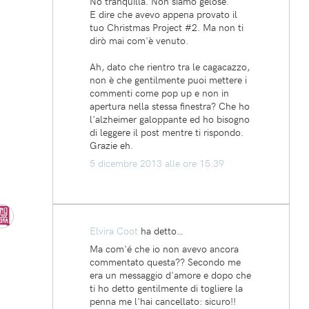
No tranquilla. Non siamo gelose.
E dire che avevo appena provato il
tuo Christmas Project #2. Ma non ti
dirò mai com'è venuto.
Ah, dato che rientro tra le cagacazzo,
non è che gentilmente puoi mettere i
commenti come pop up e non in
apertura nella stessa finestra? Che ho
l'alzheimer galoppante ed ho bisogno
di leggere il post mentre ti rispondo.
Grazie eh.
5 dicembre 2013 alle ore 15:39
Elvira Coot
ha detto…
Ma com'é che io non avevo ancora
commentato questa?? Secondo me
era un messaggio d'amore e dopo che
ti ho detto gentilmente di togliere la
penna me l'hai cancellato: sicuro!!