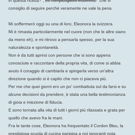
in questa ricetta?",
tre rompicoglioni insomma
- che vi
consiglio di seguire perchè veramente ne vale la pena.
Mi soffermerò oggi su una di loro, Eleonora la svizzera.
Mi è rimasta particolarmente nel cuore (non che le altre siano
da meno eh), e mi ritrovo a pensarla spesso, per la sua
naturalezza e spontaneità.
Non è da tutti aprirsi con persone che si sono appena
conosciute e raccontare della propria vita, di come si abbia
avuto il coraggio di cambiarla e spingerla verso un'altra
direzione quando si è capito che non ci piaceva più.
Per me che quei giorni ero un po' combattuta sul da farsi e su
alcune decisioni da prendere, è stata una bella testimonianza
di gioia e iniezione di fiducia.
E sono tornata alla vita di tutti i giorni più rilassata e grata per
quello che avevo fra le mani.
Fra le tante cose, Eleonora ha frequentato il Cordon Bleu, la
prestigiosa scuola di cucina parigina a noi ignoranti nota