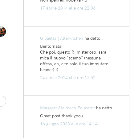
17 aprile 2014 alle ore 22:06
Giulietta | Alterkitchen
ha detto…
Bentornata!
Che poi, questo R. misterioso, sarà
mica il nuovo "scemo" (nessuna
offesa, eh, cito solo il tuo immutato
header) ;)
24 aprile 2014 alle ore 17:52
Margaret Stelmach Educator
ha detto…
Great post thank yoou
16 giugno 2023 alle ore 14:14