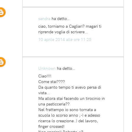
sandra
ha detto…
ciao, torniamo a Cagliari? magari ti
riprende voglia di scrivere...
10 aprile 2014 alle ore 11:25
Unknown
ha detto…
Ciao!!!!
Come stai????
Da quanto tempo ti avevo persa di
vista...
Ma allora stai facendo un tirocinio in
una pasticceria??
Nel frattempo io sono tornata a
scuola lo scorso anno ;-) e adesso
ricerca (o creazione..) del lavoro,
finger crossed!
Non sparire!! Roberta <3