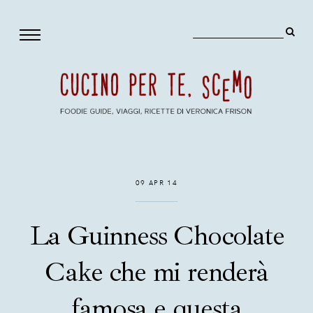
09 APR 14
La Guinness Chocolate
Cake che mi renderà
famosa e questa