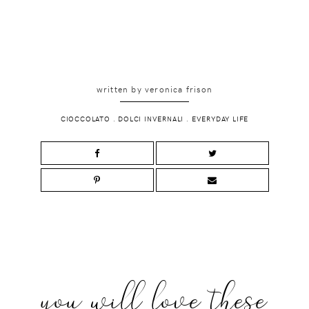
written by
veronica frison
CIOCCOLATO
.
DOLCI INVERNALI
.
EVERYDAY LIFE
you will love these