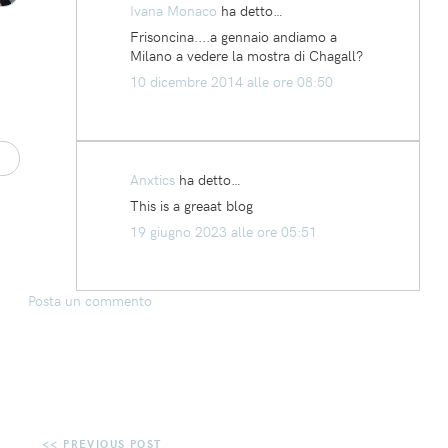
Ivana Monaco
ha detto…
Frisoncina....a gennaio andiamo a
Milano a vedere la mostra di Chagall?
10 dicembre 2014 alle ore 08:50
Anxtics
ha detto…
This is a greaat blog
19 giugno 2023 alle ore 05:51
Posta un commento