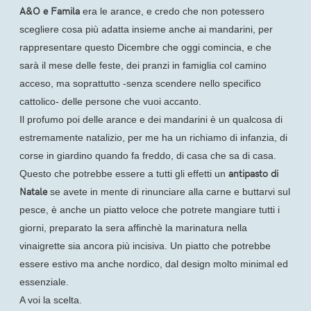
A&O e Famila
era le arance, e credo che non potessero
scegliere cosa più adatta insieme anche ai mandarini, per
rappresentare questo Dicembre che oggi comincia, e che
sarà il mese delle feste, dei pranzi in famiglia col camino
acceso, ma soprattutto -senza scendere nello specifico
cattolico- delle persone che vuoi accanto.
Il profumo poi delle arance e dei mandarini è un qualcosa di
estremamente natalizio, per me ha un richiamo di infanzia, di
corse in giardino quando fa freddo, di casa che sa di casa.
antipasto di
Questo che potrebbe essere a tutti gli effetti un
Natale
se avete in mente di rinunciare alla carne e buttarvi sul
pesce, è anche un piatto veloce che potrete mangiare tutti i
giorni, preparato la sera affinchè la marinatura nella
vinaigrette sia ancora più incisiva.
Un piatto che potrebbe
essere estivo ma anche nordico, dal design molto minimal ed
essenziale.
A voi la scelta.