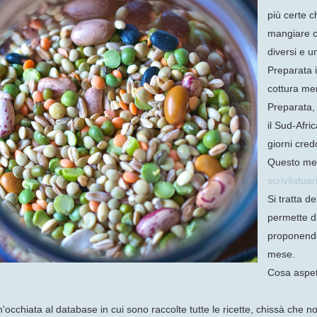
più certe 
mangiare ca
diversi e 
Preparata i
cottura men
Preparata,
il Sud-Afri
giorni cred
Questo mes
scrivilatuar
Si tratta d
permette d
proponendo 
mese.
Cosa aspet
'occhiata al database in cui sono raccolte tutte le ricette, chissà che n