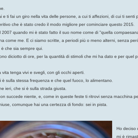
me.
e ti fai un giro nella vita delle persone, a cui ti affezioni, di cui ti senti 
ritivo che è stato credo il modo migliore per cominciare questo 2015.
dal 2007 quando mi è stato fatto il suo nome come di "quella compaesana
 come me. E ci siamo scritte, a periodi più o meno alterni, senza però
 è che sia sempre qui.
no diciotto di ore, per la quantità di stimoli che mi ha dato e per quel 
ita tenga vivi e svegli, con gli occhi aperti.
 si è sulla stessa frequenza e che quel fuoco, lo alimentano.
 ieri, che si è sulla strada giusta.
on succede niente, e, come in queste feste ti ritrovi senza macchina pe
hiuse, comunque hai una certezza di fondo: sei in pista.
Ho deciso d
mi è rimas