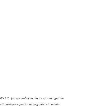
(Io generalmente ho un giorno ogni due
lato etc.
tutto insieme e faccio un megamix. Ho questa