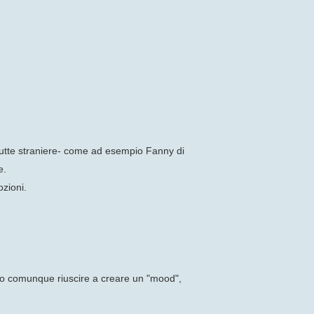
tutte straniere- come ad esempio Fanny di
e.
ozioni.
, o comunque riuscire a creare un "mood",