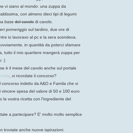
che vi siano al mondo: una zuppa da
ldissima, con almeno dieci tipi di legumi
una base
del cavolo
di cavolo.
eri pomeriggio sul tardino, due ore di
tre io lavoravo al pc e la sera scendeva.
 ovviamente, in quantità da poterci sfamare
ca, tutto il mio quartiere mangerà zuppa per
o :)
e è il mese del cavolo anche sul portale
icetta
, vi ricordate il concorso?
el concorso indetto da A&O e Famila che vi
i vincere spesa del valore di 50 e 100 euro
la vostra ricetta con l'ingrediente del
tate a partecipare? E' molto molto semplice
on troviate anche nuove ispirazioni.