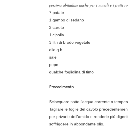
pessima abitudine anche per i muesli e i frutti ro
7 patate
1 gambo di sedano
3 carote
1 cipolla
3 litri di brodo vegetale
olio q.b.
sale
pepe
qualche fogliolina di timo
Procedimento
Sciacquare sotto l'acqua corrente a tempera
Tagliare le foglie del cavolo precedentement
per privarle dell'amido e renderle più digeri
soffriggere in abbondante olio.