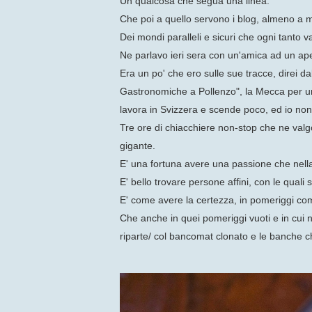
Un qualcosa che segua una linea.
Che poi a quello servono i blog, almeno a 
Dei mondi paralleli e sicuri che ogni tanto vai 
Ne parlavo ieri sera con un'amica ad un ape
Era un po' che ero sulle sue tracce, direi 
Gastronomiche a Pollenzo", la Mecca per una
lavora in Svizzera e scende poco, ed io non
Tre ore di chiacchiere non-stop che ne valgo
gigante.
E' una fortuna avere una passione che nella v
E' bello trovare persone affini, con le quali
E' come avere la certezza, in pomeriggi come
Che anche in quei pomeriggi vuoti e in cui n
riparte/ col bancomat clonato e le banche c