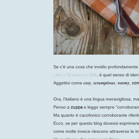
Se c'è una cosa che invidio profondamente 
Like a Strawberry Milk
, è quel senso di iden
cosy
scrumptious
warmy
com
Aggettivi come
,
,
,
Ora, l'italiano è una lingua meravigliosa, ma
zuppa
Penso a
e leggo sempre "corroboran
Ma quanto è cacofonico corroborante rifer
Ecco, se per questo blog dovessi esprimere
come molte invece riescono attraverso le im