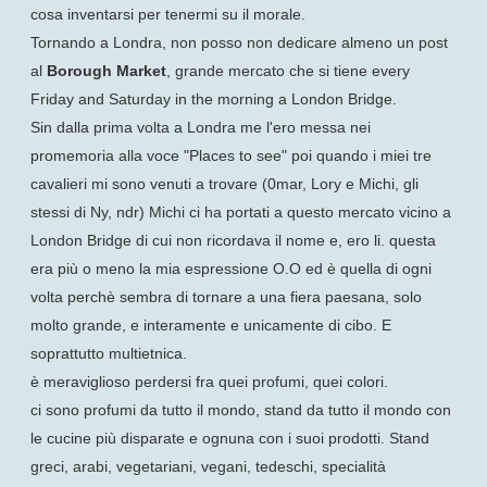
cosa inventarsi per tenermi su il morale.
Tornando a Londra, non posso non dedicare almeno un post
al
Borough Market
, grande mercato che si tiene every
Friday and Saturday in the morning a London Bridge.
Sin dalla prima volta a Londra me l'ero messa nei
promemoria alla voce "Places to see" poi quando i miei tre
cavalieri mi sono venuti a trovare (0mar, Lory e Michi, gli
stessi di Ny, ndr) Michi ci ha portati a questo mercato vicino a
London Bridge di cui non ricordava il nome e, ero li. questa
era più o meno la mia espressione O.O ed è quella di ogni
volta perchè sembra di tornare a una fiera paesana, solo
molto grande, e interamente e unicamente di cibo. E
soprattutto multietnica.
è meraviglioso perdersi fra quei profumi, quei colori.
ci sono profumi da tutto il mondo, stand da tutto il mondo con
le cucine più disparate e ognuna con i suoi prodotti. Stand
greci, arabi, vegetariani, vegani, tedeschi, specialità