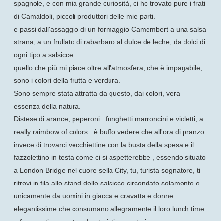
spagnole, e con mia grande curiosità, ci ho trovato pure i frati
di Camaldoli, piccoli produttori delle mie parti.
e passi dall'assaggio di un formaggio Camembert a una salsa
strana, a un frullato di rabarbaro al dulce de leche, da dolci di
ogni tipo a salsicce...
quello che più mi piace oltre all'atmosfera, che è impagabile,
sono i colori della frutta e verdura.
Sono sempre stata attratta da questo, dai colori, vera
essenza della natura.
Distese di arance, peperoni...funghetti marroncini e violetti, a
really raimbow of colors...è buffo vedere che all'ora di pranzo
invece di trovarci vecchiettine con la busta della spesa e il
fazzolettino in testa come ci si aspetterebbe , essendo situato
a London Bridge nel cuore sella City, tu, turista sognatore, ti
ritrovi in fila allo stand delle salsicce circondato solamente e
unicamente da uomini in giacca e cravatta e donne
elegantissime che consumano allegramente il loro lunch time.