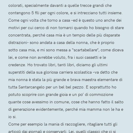
colorati, specialmente davanti a quelle trecce grandi che
contengono 5 fili per ogni colore, e si intrecciano tutti insieme.
Come ogni volta che torno a casa –ed è questo uno anche dei
motivi per cui cerco di non tornarci quando ho bisogno di stare
concentrata, perché casa mia è un tempio delle più disparate
distrazioni- sono andata a casa della nonna, che è proprio
sotto casa mia, e mi sono messa a “scartabellare”, come diceva
lei, e come non avrebbe voluto, fra i suoi cassetti e le
credenze. Ho trovato libri, tanti libri, diciamo gli ultimi
superstiti della sua gloriosa carriera scolastica –va detto che
mia nonna è stata la più grande e brava maestra elementare di
tutta Santarcangelo per un bel bel pezzo. E soprattutto ho
potuto scoprire con grande gioia e un po’ di commozione
quante cose avessimo in comune, cose che hanno fatto il salto
di generazione evidentemente, perché mia mamma non le ha e
io si.
Come per esempio la mania di raccogliere, ritagliare tutti gli
articoli dai giornali e conservarli. Lei, quelli classici che ci si