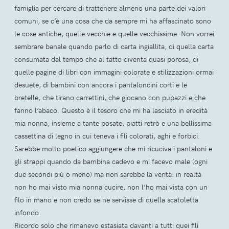
famiglia per cercare di trattenere almeno una parte dei valori
comuni, se c’è una cosa che da sempre mi ha affascinato sono
le cose antiche, quelle vecchie e quelle vecchissime. Non vorrei
sembrare banale quando parlo di carta ingiallita, di quella carta
consumata dal tempo che al tatto diventa quasi porosa, di
quelle pagine di libri con immagini colorate e stilizzazioni ormai
desuete, di bambini con ancora i pantaloncini corti e le
bretelle, che tirano carrettini, che giocano con pupazzi e che
fanno l’abaco. Questo è il tesoro che mi ha lasciato in eredità
mia nonna, insieme a tante posate, piatti retrò e una bellissima
cassettina di legno in cui teneva i fili colorati, aghi e forbici.
Sarebbe molto poetico aggiungere che mi ricuciva i pantaloni e
gli strappi quando da bambina cadevo e mi facevo male (ogni
due secondi più o meno) ma non sarebbe la verità: in realtà
non ho mai visto mia nonna cucire, non l’ho mai vista con un
filo in mano e non credo se ne servisse di quella scatoletta
infondo.
Ricordo solo che rimanevo estasiata davanti a tutti quei fili