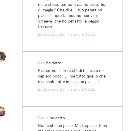
nello stesso tempo ti danno un soffio
di magia.” Che dire, il tuo parere mi
piace sempre tantissimo…scrivimiii
orcaeva, che ho pensato le peggio
tristezze...
22 febbraio 2011 alle ore 19:02
Cey
ha detto…
Piacissimo =) In realtà di bellezza ne
capisco poco -_- ma tutto quello che
è coccole fatte in casa mi piace =)
23 febbraio 2011 alle ore 09:20
Giulia
ha detto…
Non è che mi piace. Mi strapiace. E mi
maledico per non avere il tempo.