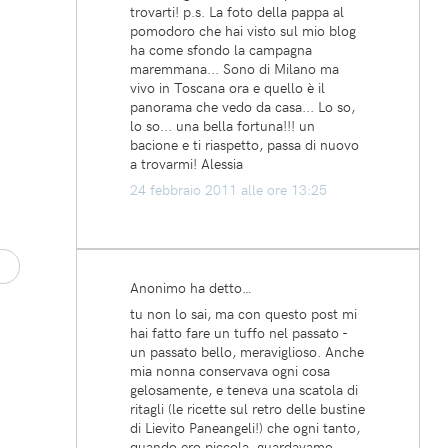
trovarti! p.s. La foto della pappa al
pomodoro che hai visto sul mio blog
ha come sfondo la campagna
maremmana... Sono di Milano ma
vivo in Toscana ora e quello è il
panorama che vedo da casa... Lo so,
lo so... una bella fortuna!!! un
bacione e ti riaspetto, passa di nuovo
a trovarmi! Alessia
24 febbraio 2011 alle ore 13:25
Anonimo ha detto…
tu non lo sai, ma con questo post mi
hai fatto fare un tuffo nel passato -
un passato bello, meraviglioso. Anche
mia nonna conservava ogni cosa
gelosamente, e teneva una scatola di
ritagli (le ricette sul retro delle bustine
di Lievito Paneangeli!) che ogni tanto,
quando ero piccola, guardavamo