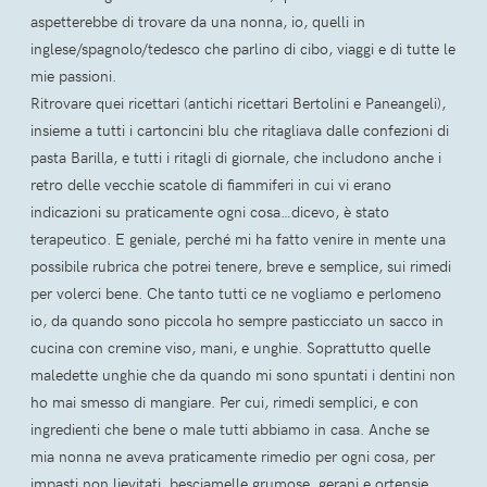
aspetterebbe di trovare da una nonna, io, quelli in
inglese/spagnolo/tedesco che parlino di cibo, viaggi e di tutte le
mie passioni.
Ritrovare quei ricettari (antichi ricettari Bertolini e Paneangeli),
insieme a tutti i cartoncini blu che ritagliava dalle confezioni di
pasta Barilla, e tutti i ritagli di giornale, che includono anche i
retro delle vecchie scatole di fiammiferi in cui vi erano
indicazioni su praticamente ogni cosa…dicevo, è stato
terapeutico. E geniale, perché mi ha fatto venire in mente una
possibile rubrica che potrei tenere, breve e semplice, sui rimedi
per volerci bene. Che tanto tutti ce ne vogliamo e perlomeno
io, da quando sono piccola ho sempre pasticciato un sacco in
cucina con cremine viso, mani, e unghie. Soprattutto quelle
maledette unghie che da quando mi sono spuntati i dentini non
ho mai smesso di mangiare. Per cui, rimedi semplici, e con
ingredienti che bene o male tutti abbiamo in casa. Anche se
mia nonna ne aveva praticamente rimedio per ogni cosa, per
impasti non lievitati, besciamelle grumose, gerani e ortensie