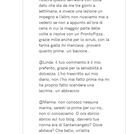
dato che sta da me tre giorni a
settimana, e invece una lezione un
impegno e l’altro non riusciamo mai a
vederci se non a appunto all’ora di
cena in cui la maggior parte delle
volte si risolve con un ProntoPizza…
grazie mille anche per lo scrub, con la
farina gialla mi mancava…proverò
quanto prima…un bacione…
@Linda: il tuo commento è il mio
preferito, grazie per la sensibilità e
dolcezza. L’ho trascritto sul mio
diario, non l’ho mai fatto prima ma mi
ha proprio fatto scendere una
lacrima…un abbraccio
@Marina: non conosco nessuna
marina, saresti la prima per cui no,
non ci conosciamo :D ora sbircio
sbircio sul tuo blog…davvero tua
nonna era di Santarcangelo? Dove
abitava? Che bello, un’altra