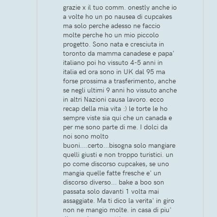
grazie x il tuo comm. onestly anche io
a volte ho un po nausea di cupcakes
ma solo perche adesso ne faccio
molte perche ho un mio piccolo
progetto. Sono nata e cresciuta in
toronto da mamma canadese e papa'
italiano poi ho vissuto 4-5 anni in
italia ed ora sono in UK dal 95 ma
forse prossima a trasferimento, anche
se negli ultimi 9 anni ho vissuto anche
in altri Nazioni causa lavoro. ecco
recap della mia vita :) le torte le ho
sempre viste sia qui che un canada e
per me sono parte di me. I dolci da
noi sono molto
buoni....certo...bisogna solo mangiare
quelli giusti e non troppo turistici. un
po come discorso cupcakes, se uno
mangia quelle fatte fresche e' un
discorso diverso... bake a boo son
passata solo davanti 1 volta mai
assaggiate. Ma ti dico la verita' in giro
non ne mangio molte. in casa di piu'