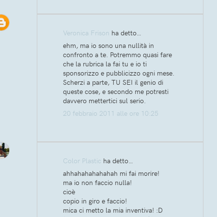
Veronica Frison
ha detto…
ehm, ma io sono una nullità in
confronto a te. Potremmo quasi fare
che la rubrica la fai tu e io ti
sponsorizzo e pubblicizzo ogni mese.
Scherzi a parte, TU SEI il genio di
queste cose, e secondo me potresti
davvero mettertici sul serio.
20 febbraio 2011 alle ore 10:25
Color Plastic
ha detto…
ahhahahahahahah mi fai morire!
ma io non faccio nulla!
cioè
copio in giro e faccio!
mica ci metto la mia inventiva! :D