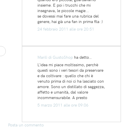
insieme. E poi i trucchi che mi
insegnava, le piccole magie...
se dovessi mai fare una rubrica del
genere, hai già una fan in prima fila :)
24 febbraio 2011 alle ore 20:51
Marilì di GustoShop
ha detto…
L'idea mi piace moltissimo, perchè
questi sono i veri tesori da preservare
e da coltivare : quello che chi è
venuto prima di noi ci ha lasciato con
amore. Sono un distillato di saggezza,
affetto e umanità, dal valore
incommensurabile. A presto
5 marzo 2011 alle ore 09:06
Posta un commento