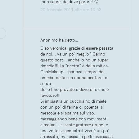
(non saprei da dove partire! :\)
20 febbraio 2011 alle ore 10:53
Anonimo ha detto…
Ciao veronica, grazie di essere passata
da noi... va un po' meglio? Carino
questo post... anche io ho un super
rimedio!!! La "ricetta" è della mitica
ClioMakeup... parlava sempre del
rimedio della sua nonna per fare lo
scrub...
Bè io l'ho provato e devo dire che è
favoloso!!!
Si impiastra un cucchiaino di miele
con un po' di farina di polenta, si
mescola e si spalma sul viso,
massaggiando bene con movimenti
circolari... si sente grattare un po' e
una volta sciacquato il viso è un po'
arrossato, ma lascia la pelle lisciaaaaa