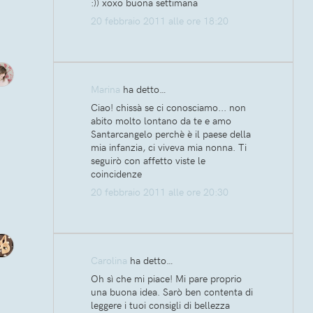
:)) xoxo buona settimana
20 febbraio 2011 alle ore 18:20
Marina
ha detto…
Ciao! chissà se ci conosciamo... non
abito molto lontano da te e amo
Santarcangelo perchè è il paese della
mia infanzia, ci viveva mia nonna. Ti
seguirò con affetto viste le
coincidenze
20 febbraio 2011 alle ore 20:30
Carolina
ha detto…
Oh sì che mi piace! Mi pare proprio
una buona idea. Sarò ben contenta di
leggere i tuoi consigli di bellezza