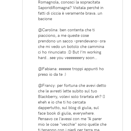
Romagnola, conosci la sopracitata
SaporidiRomagna? Visitala perché in
fatti di ciccia è veramente brava..un
bacione
@Carolina: ben contenta che ti
piacciono, a me queste cose
prendono un sacco –prendevano- ora
che mi vedo un botolo che cammina
ci ho rinunciato :D But I’m working
hard...see you veeeeeeery soon…
@Fabiana: eeeeee troppi appunti ho
preso io da te :)
@Francy: per fortuna che avevi detto
che le avresti lette subito sul tuo
Blackberry, volevi solo tirartela eh? 
eheh e io che ti ho cercata
dappertutto, sul blog di giulia, sul
face book di giulia, everywhere.
Pensavo ce l’avessi con me “A parer
mio le cose "vecchie" sono quelle che
ti tengono con i piedi per terra ma