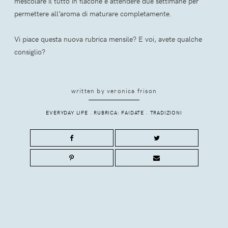
mescolare il tutto in flacone e attendere due settimane per
permettere all’aroma di maturare completamente.
Vi piace questa nuova rubrica mensile? E voi, avete qualche
consiglio?
written by
veronica frison
EVERYDAY LIFE
.
RUBRICA: FAIDATE
.
TRADIZIONI