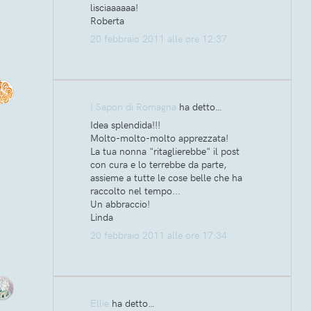
lisciaaaaaa!
Roberta
20 febbraio 2011 alle ore 12:37
I Sapori di Romagna
ha detto…
Idea splendida!!!
Molto-molto-molto apprezzata!
La tua nonna "ritaglierebbe" il post
con cura e lo terrebbe da parte,
assieme a tutte le cose belle che ha
raccolto nel tempo...
Un abbraccio!
Linda
20 febbraio 2011 alle ore 17:34
Ellie
ha detto…