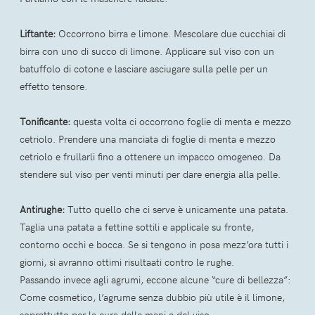
Liftante:
Occorrono birra e limone. Mescolare due cucchiai di
birra con uno di succo di limone. Applicare sul viso con un
batuffolo di cotone e lasciare asciugare sulla pelle per un
effetto tensore.
Tonificante:
questa volta ci occorrono foglie di menta e mezzo
cetriolo. Prendere una manciata di foglie di menta e mezzo
cetriolo e frullarli fino a ottenere un impacco omogeneo. Da
stendere sul viso per venti minuti per dare energia alla pelle.
Antirughe:
Tutto quello che ci serve è unicamente una patata.
Taglia una patata a fettine sottili e applicale su fronte,
contorno occhi e bocca. Se si tengono in posa mezz’ora tutti i
giorni, si avranno ottimi risultaati contro le rughe.
Passando invece agli agrumi, eccone alcune “cure di bellezza”:
Come cosmetico, l’agrume senza dubbio più utile è il limone,
soprattutto per la cura delle mani e del viso.