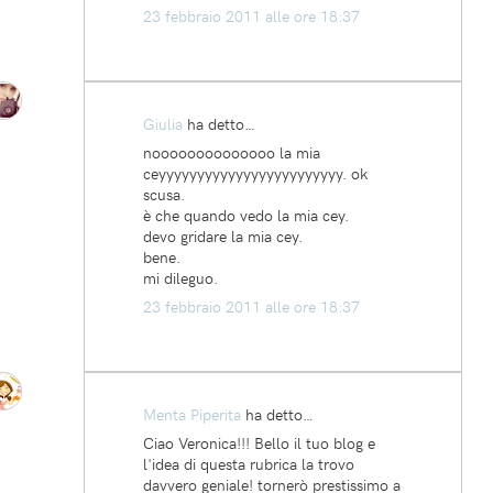
23 febbraio 2011 alle ore 18:37
Giulia
ha detto…
noooooooooooooo la mia
ceyyyyyyyyyyyyyyyyyyyyyyyy. ok
scusa.
è che quando vedo la mia cey.
devo gridare la mia cey.
bene.
mi dileguo.
23 febbraio 2011 alle ore 18:37
Menta Piperita
ha detto…
Ciao Veronica!!! Bello il tuo blog e
l'idea di questa rubrica la trovo
davvero geniale! tornerò prestissimo a