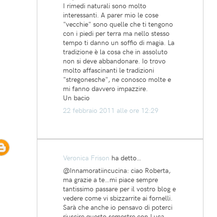
I rimedi naturali sono molto
interessanti. A parer mio le cose
"vecchie" sono quelle che ti tengono
con i piedi per terra ma nello stesso
tempo ti danno un soffio di magia. La
tradizione è la cosa che in assoluto
non si deve abbandonare. Io trovo
molto affascinanti le tradizioni
"stregonesche", ne conosco molte e
mi fanno davvero impazzire.
Un bacio
22 febbraio 2011 alle ore 12:29
Veronica Frison
ha detto…
@Innamoratiincucina: ciao Roberta,
ma grazie a te…mi piace sempre
tantissimo passare per il vostro blog e
vedere come vi sbizzarrite ai fornelli.
Sarà che anche io pensavo di poterci
riuscire questo semestre con Luca