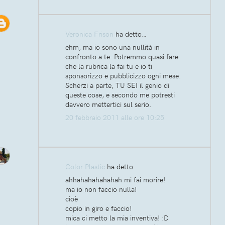
Veronica Frison
ha detto…
ehm, ma io sono una nullità in
confronto a te. Potremmo quasi fare
che la rubrica la fai tu e io ti
sponsorizzo e pubblicizzo ogni mese.
Scherzi a parte, TU SEI il genio di
queste cose, e secondo me potresti
davvero mettertici sul serio.
20 febbraio 2011 alle ore 10:25
Color Plastic
ha detto…
ahhahahahahahah mi fai morire!
ma io non faccio nulla!
cioè
copio in giro e faccio!
mica ci metto la mia inventiva! :D