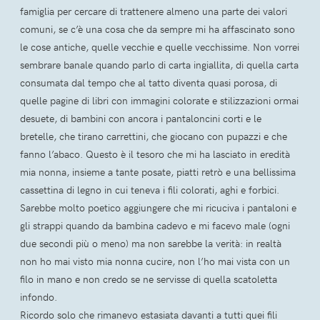
famiglia per cercare di trattenere almeno una parte dei valori
comuni, se c’è una cosa che da sempre mi ha affascinato sono
le cose antiche, quelle vecchie e quelle vecchissime. Non vorrei
sembrare banale quando parlo di carta ingiallita, di quella carta
consumata dal tempo che al tatto diventa quasi porosa, di
quelle pagine di libri con immagini colorate e stilizzazioni ormai
desuete, di bambini con ancora i pantaloncini corti e le
bretelle, che tirano carrettini, che giocano con pupazzi e che
fanno l’abaco. Questo è il tesoro che mi ha lasciato in eredità
mia nonna, insieme a tante posate, piatti retrò e una bellissima
cassettina di legno in cui teneva i fili colorati, aghi e forbici.
Sarebbe molto poetico aggiungere che mi ricuciva i pantaloni e
gli strappi quando da bambina cadevo e mi facevo male (ogni
due secondi più o meno) ma non sarebbe la verità: in realtà
non ho mai visto mia nonna cucire, non l’ho mai vista con un
filo in mano e non credo se ne servisse di quella scatoletta
infondo.
Ricordo solo che rimanevo estasiata davanti a tutti quei fili