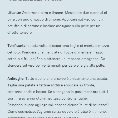
Liftante:
Occorrono birra e limone. Mescolare due cucchiai di
birra con uno di succo di limone. Applicare sul viso con un
batuffolo di cotone e lasciare asciugare sulla pelle per un
effetto tensore.
Tonificante:
questa volta ci occorrono foglie di menta e mezzo
cetriolo. Prendere una manciata di foglie di menta e mezzo
cetriolo e frullarli fino a ottenere un impacco omogeneo. Da
stendere sul viso per venti minuti per dare energia alla pelle.
Antirughe:
Tutto quello che ci serve è unicamente una patata.
Taglia una patata a fettine sottili e applicale su fronte,
contorno occhi e bocca. Se si tengono in posa mezz’ora tutti i
giorni, si avranno ottimi risultaati contro le rughe.
Passando invece agli agrumi, eccone alcune “cure di bellezza”:
Come cosmetico, l’agrume senza dubbio più utile è il limone,
soprattutto per la cura delle mani e del viso.