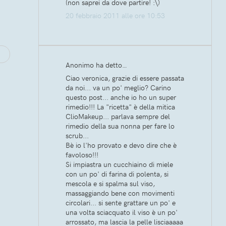
(non saprei da dove partire! :\)
20 febbraio 2011 alle ore 10:53
Anonimo ha detto…
Ciao veronica, grazie di essere passata
da noi... va un po' meglio? Carino
questo post... anche io ho un super
rimedio!!! La "ricetta" è della mitica
ClioMakeup... parlava sempre del
rimedio della sua nonna per fare lo
scrub...
Bè io l'ho provato e devo dire che è
favoloso!!!
Si impiastra un cucchiaino di miele
con un po' di farina di polenta, si
mescola e si spalma sul viso,
massaggiando bene con movimenti
circolari... si sente grattare un po' e
una volta sciacquato il viso è un po'
arrossato, ma lascia la pelle lisciaaaaa