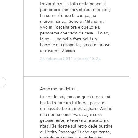
trovarti! p.s. La foto della pappa al
pomodoro che hai visto sul mio blog
ha come sfondo la campagna
maremmana... Sono di Milano ma
vivo in Toscana ora e quello è il
panorama che vedo da casa... Lo so,
lo so... una bella fortuna!!! un
bacione e ti riaspetto, passa di nuovo
a trovarmi! Alessia
24 febbraio 2011 alle ore 13:25
Anonimo ha detto…
tu non lo sai, ma con questo post mi
hai fatto fare un tuffo nel passato -
un passato bello, meraviglioso. Anche
mia nonna conservava ogni cosa
gelosamente, e teneva una scatola di
ritagli (le ricette sul retro delle bustine
di Lievito Paneangeli!) che ogni tanto,
quando ero piccola, guardavamo