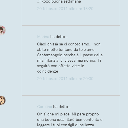
:)) xoxo buona settimana
20 febbraio 2011 alle ore 18:20
Marina
ha detto…
Ciao! chissà se ci conosciamo... non
abito molto lontano da te e amo
Santarcangelo perchè è il paese della
mia infanzia, ci viveva mia nonna. Ti
seguirò con affetto viste le
coincidenze
20 febbraio 2011 alle ore 20:30
Carolina
ha detto…
Oh sì che mi piace! Mi pare proprio
una buona idea. Sarò ben contenta di
leggere i tuoi consigli di bellezza