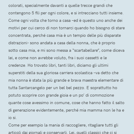
colorati, specialmente davanti a quelle trecce grandi che
contengono 5 fili per ogni colore, e si intrecciano tutti insieme.
Come ogni volta che torno a casa –ed è questo uno anche dei
motivi per cui cerco di non tornarci quando ho bisogno di stare
concentrata, perché casa mia è un tempio delle più disparate
distrazioni- sono andata a casa della nonna, che è proprio
sotto casa mia, e mi sono messa a “scartabellare”, come diceva
lei, e come non avrebbe voluto, fra i suoi cassetti e le
credenze. Ho trovato libri, tanti libri, diciamo gli ultimi
superstiti della sua gloriosa carriera scolastica –va detto che
mia nonna è stata la più grande e brava maestra elementare di
tutta Santarcangelo per un bel bel pezzo. E soprattutto ho
potuto scoprire con grande gioia e un po’ di commozione
quante cose avessimo in comune, cose che hanno fatto il salto
di generazione evidentemente, perché mia mamma non le ha e
io si.
Come per esempio la mania di raccogliere, ritagliare tutti gli
articoli dai giornali e conservarli. Lei, quelli classici che ci si