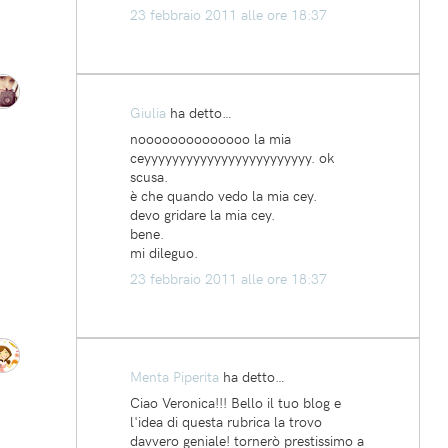
23 febbraio 2011 alle ore 18:37
Giulia
ha detto…
noooooooooooooo la mia
ceyyyyyyyyyyyyyyyyyyyyyyyy. ok
scusa.
è che quando vedo la mia cey.
devo gridare la mia cey.
bene.
mi dileguo.
23 febbraio 2011 alle ore 18:37
Menta Piperita
ha detto…
Ciao Veronica!!! Bello il tuo blog e
l'idea di questa rubrica la trovo
davvero geniale! tornerò prestissimo a