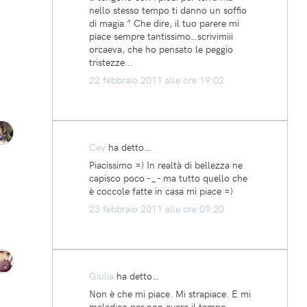
nello stesso tempo ti danno un soffio
di magia.” Che dire, il tuo parere mi
piace sempre tantissimo…scrivimiii
orcaeva, che ho pensato le peggio
tristezze...
22 febbraio 2011 alle ore 19:02
Cey
ha detto…
Piacissimo =) In realtà di bellezza ne
capisco poco -_- ma tutto quello che
è coccole fatte in casa mi piace =)
23 febbraio 2011 alle ore 09:20
Giulia
ha detto…
Non è che mi piace. Mi strapiace. E mi
maledico per non avere il tempo.