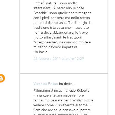
I rimedi naturali sono molto
interessanti. A parer mio le cose
"vecchie" sono quelle che ti tengono
con i piedi per terra ma nello stesso
tempo ti danno un soffio di magia. La
tradizione è la cosa che in assoluto
non si deve abbandonare. Io trovo
molto affascinanti le tradizioni
"stregonesche", ne conosco molte e
mi fanno davvero impazzire.
Un bacio
22 febbraio 2011 alle ore 12:29
Veronica Frison
ha detto…
@Innamoratiincucina: ciao Roberta,
ma grazie a te…mi piace sempre
tantissimo passare per il vostro blog e
vedere come vi sbizzarrite ai fornelli.
Sarà che anche io pensavo di poterci
riuscire questo semestre con Luca