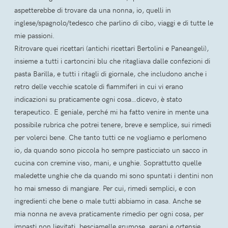
aspetterebbe di trovare da una nonna, io, quelli in
inglese/spagnolo/tedesco che parlino di cibo, viaggi e di tutte le
mie passioni.
Ritrovare quei ricettari (antichi ricettari Bertolini e Paneangeli),
insieme a tutti i cartoncini blu che ritagliava dalle confezioni di
pasta Barilla, e tutti i ritagli di giornale, che includono anche i
retro delle vecchie scatole di fiammiferi in cui vi erano
indicazioni su praticamente ogni cosa…dicevo, è stato
terapeutico. E geniale, perché mi ha fatto venire in mente una
possibile rubrica che potrei tenere, breve e semplice, sui rimedi
per volerci bene. Che tanto tutti ce ne vogliamo e perlomeno
io, da quando sono piccola ho sempre pasticciato un sacco in
cucina con cremine viso, mani, e unghie. Soprattutto quelle
maledette unghie che da quando mi sono spuntati i dentini non
ho mai smesso di mangiare. Per cui, rimedi semplici, e con
ingredienti che bene o male tutti abbiamo in casa. Anche se
mia nonna ne aveva praticamente rimedio per ogni cosa, per
impasti non lievitati, besciamelle grumose, gerani e ortensie