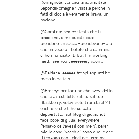
Romagnola, conosci la sopracitata
SaporidiRomagna? Visitala perché in
fatti di ciccia è veramente brava..un
bacione
@Carolina: ben contenta che ti
piacciono, a me queste cose
prendono un sacco –prendevano- ora
che mi vedo un botolo che cammina
ci ho rinunciato :D But I’m working
hard...see you veeeeeeery soon…
@Fabiana: eeeeee troppi appunti ho
preso io da te :)
@Francy: per fortuna che avevi detto
che le avresti lette subito sul tuo
Blackberry, volevi solo tirartela eh? 
eheh e io che ti ho cercata
dappertutto, sul blog di giulia, sul
face book di giulia, everywhere.
Pensavo ce l’avessi con me “A parer
mio le cose "vecchie" sono quelle che
ti tengono con i piedi per terra ma