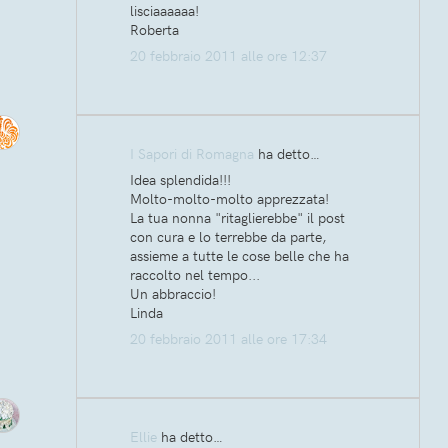
lisciaaaaaa!
Roberta
20 febbraio 2011 alle ore 12:37
I Sapori di Romagna
ha detto…
Idea splendida!!!
Molto-molto-molto apprezzata!
La tua nonna "ritaglierebbe" il post
con cura e lo terrebbe da parte,
assieme a tutte le cose belle che ha
raccolto nel tempo...
Un abbraccio!
Linda
20 febbraio 2011 alle ore 17:34
Ellie
ha detto…