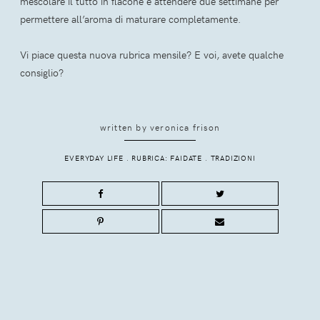
mescolare il tutto in flacone e attendere due settimane per
permettere all’aroma di maturare completamente.
Vi piace questa nuova rubrica mensile? E voi, avete qualche
consiglio?
written by
veronica frison
EVERYDAY LIFE
.
RUBRICA: FAIDATE
.
TRADIZIONI