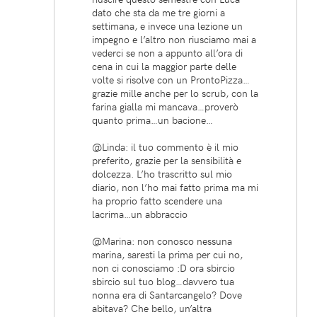
dato che sta da me tre giorni a
settimana, e invece una lezione un
impegno e l’altro non riusciamo mai a
vederci se non a appunto all’ora di
cena in cui la maggior parte delle
volte si risolve con un ProntoPizza…
grazie mille anche per lo scrub, con la
farina gialla mi mancava…proverò
quanto prima…un bacione…
@Linda: il tuo commento è il mio
preferito, grazie per la sensibilità e
dolcezza. L’ho trascritto sul mio
diario, non l’ho mai fatto prima ma mi
ha proprio fatto scendere una
lacrima…un abbraccio
@Marina: non conosco nessuna
marina, saresti la prima per cui no,
non ci conosciamo :D ora sbircio
sbircio sul tuo blog…davvero tua
nonna era di Santarcangelo? Dove
abitava? Che bello, un’altra