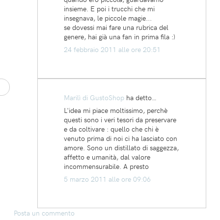
insieme. E poi i trucchi che mi
insegnava, le piccole magie...
se dovessi mai fare una rubrica del
genere, hai già una fan in prima fila :)
24 febbraio 2011 alle ore 20:51
Marilì di GustoShop
ha detto…
L'idea mi piace moltissimo, perchè
questi sono i veri tesori da preservare
e da coltivare : quello che chi è
venuto prima di noi ci ha lasciato con
amore. Sono un distillato di saggezza,
affetto e umanità, dal valore
incommensurabile. A presto
5 marzo 2011 alle ore 09:06
Posta un commento