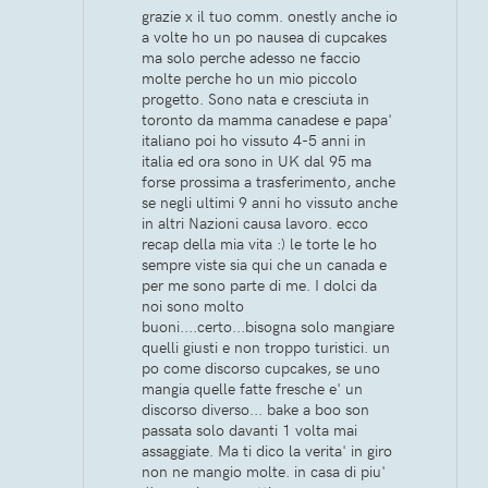
grazie x il tuo comm. onestly anche io
a volte ho un po nausea di cupcakes
ma solo perche adesso ne faccio
molte perche ho un mio piccolo
progetto. Sono nata e cresciuta in
toronto da mamma canadese e papa'
italiano poi ho vissuto 4-5 anni in
italia ed ora sono in UK dal 95 ma
forse prossima a trasferimento, anche
se negli ultimi 9 anni ho vissuto anche
in altri Nazioni causa lavoro. ecco
recap della mia vita :) le torte le ho
sempre viste sia qui che un canada e
per me sono parte di me. I dolci da
noi sono molto
buoni....certo...bisogna solo mangiare
quelli giusti e non troppo turistici. un
po come discorso cupcakes, se uno
mangia quelle fatte fresche e' un
discorso diverso... bake a boo son
passata solo davanti 1 volta mai
assaggiate. Ma ti dico la verita' in giro
non ne mangio molte. in casa di piu'