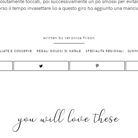
solutamente toccati, poi successivamente un pò smossi per evitar
so il tempo invasettare (io a questo giro ho aggiunto una manciata
written by
veronica frison
LATE E CONSERVE.
.
REGALI GOLOSI DI NATALE.
.
SPECIALITÀ REGIONALI
.
SUMM
you will love these