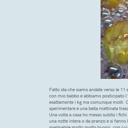
Fatto sta che siamo andate verso le 11 e
con mio babbo e abbiamo posticipato l'o
esattamente i kg ma comunque molti. C'e
sperimentare e una bella mattinata tras
Una volta a casa ho messo subito i fich
una notte intera o da pranzo e si fanno 
spalmabile molto molto buono, con cui q