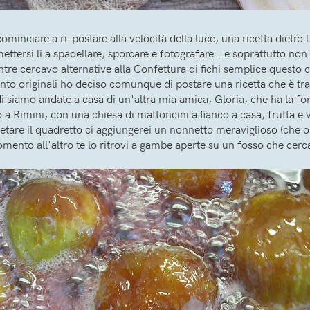
ciare a ri-postare alla velocità della luce, una ricetta dietro l'
ettersi li a spadellare, sporcare e fotografare...e soprattutto non
tre cercavo alternative alla Confettura di fichi semplice questo
to originali ho deciso comunque di postare una ricetta che è trad
 siamo andate a casa di un'altra mia amica, Gloria, che ha la f
 a Rimini, con una chiesa di mattoncini a fianco a casa, frutta e 
are il quadretto ci aggiungerei un nonnetto meraviglioso (che o
momento all'altro te lo ritrovi a gambe aperte su un fosso che cerca 