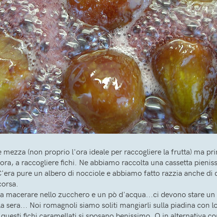
 mezza (non proprio l'ora ideale per raccogliere la frutta) ma pri
ra, a raccogliere fichi. Ne abbiamo raccolta una cassetta pieni
ra pure un albero di nocciole e abbiamo fatto razzia anche di q
corsa.
i a macerare nello zucchero e un pò d'acqua...ci devono stare un 
la sera... Noi romagnoli siamo soliti mangiarli sulla piadina co
uesti fichi caramellati si sposano benissimo. O in alternativa c