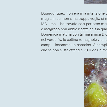
Duuuuunque...non era mia intenzione comin
magra in cui non si ha troppa voglia di m
MA...ma... ho trovato così per caso men
e malgrado non abbia ricette chissà quan
Domenica mattina con la mia amica Didi
nel verde fra le colline romagnole vicino
campi...insomma un paradiso. A complet
che se non si sta attenti e vigili da un 