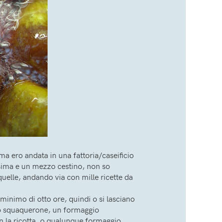
ma ero andata in una fattoria/caseificio
ssima e un mezzo cestino, non so
uelle, andando via con mille ricette da
minimo di otto ore, quindi o si lasciano
n lo squaquerone, un formaggio
on la ricotta, o qualunque formaggio