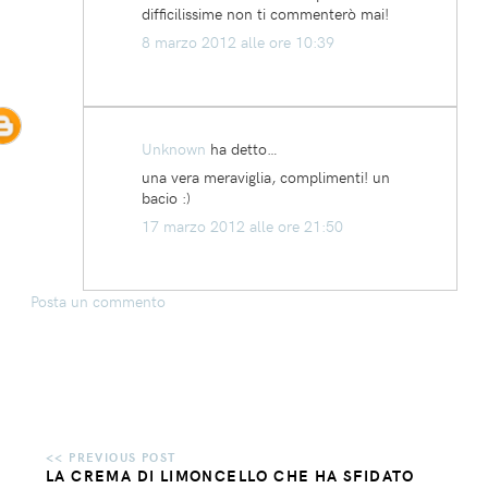
difficilissime non ti commenterò mai!
8 marzo 2012 alle ore 10:39
Unknown
ha detto…
una vera meraviglia, complimenti! un
bacio :)
17 marzo 2012 alle ore 21:50
Posta un commento
LA CREMA DI LIMONCELLO CHE HA SFIDATO