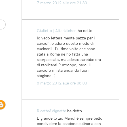
7 marzo 2012 alle ore 21:30
Giulietta | Alterkitchen
ha detto…
Io vado letteralmente pazza per i
carciofi, e adoro questo modo di
cucinarli.. l'ultima volta che sono
stata a Roma ne ho fatta una
scorpacciata, ma adesso sarebbe ora
di replicare! Purtroppo, però, il
carciofo mi sta andando fuori
stagione :(
8 marzo 2012 alle ore 08:03
Ricette&Vignette
ha detto…
E grande lo zio Mario! è sempre bello
condividere la passione culinaria con