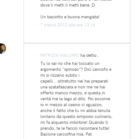
dove li metti li metti bene :D
Un baciotto e buona mangiata!
7 marzo 2012 alle ore 13:16
PATRIZIA MALOMO
ha detto…
Tu lo sai no che hai toccato un
argomento "spinoso"? Dici carciofo e
mi si rizzano subito i
capelli....oltretutto nei hai preparati
una scatafasciata e non me ne hai
offerto manco mezzo, e questa in
verità me la lego al dito. Poi siccome
io in mezzo al casino ci sguazzo,
anche il fatto che tu mi abbia tenuta
lontano da questo simposio culinario,
mi fa alquanto imbirbire! Quando ti
prendo, te le faccio riscontare tutte!
Bacione carciofina mia, Pat