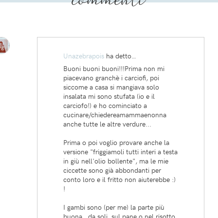
Unazebrapois
ha detto…
Buoni buoni buoni!!!Prima non mi
piacevano granchè i carciofi, poi
siccome a casa si mangiava solo
insalata mi sono stufata (io e il
carciofo!) e ho cominciato a
cucinare/chiedereamammaenonna
anche tutte le altre verdure...
Prima o poi voglio provare anche la
versione "friggiamoli tutti interi a testa
in giù nell'olio bollente", ma le mie
ciccette sono già abbondanti per
conto loro e il fritto non aiuterebbe :)
!
I gambi sono (per me) la parte più
buona...da soli, sul pane o nel risotto