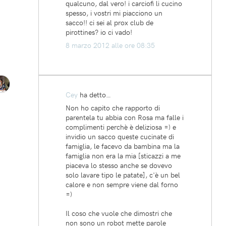
qualcuno, dal vero! i carciofi li cucino
spesso, i vostri mi piacciono un
sacco!! ci sei al prox club de
pirottines? io ci vado!
8 marzo 2012 alle ore 08:35
Cey
ha detto…
Non ho capito che rapporto di
parentela tu abbia con Rosa ma falle i
complimenti perchè è deliziosa =) e
invidio un sacco queste cucinate di
famiglia, le facevo da bambina ma la
famiglia non era la mia [sticazzi a me
piaceva lo stesso anche se dovevo
solo lavare tipo le patate], c'è un bel
calore e non sempre viene dal forno
=)
Il coso che vuole che dimostri che
non sono un robot mette parole