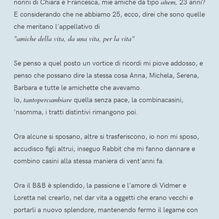
nonni di Chiara e Francesca, mie amiche da tipo
ahem,
23 anni?
E considerando che ne abbiamo 25, ecco, direi che sono quelle
che meritano l'appellativo di
"amiche della vita, da una vita, per la vita"
Se penso a quel posto un vortice di ricordi mi piove addosso, e
penso che possano dire la stessa cosa Anna, Michela, Serena,
Barbara e tutte le amichette che avevamo.
Io,
tantopercambiare
quella senza pace, la combinacasini,
'nsomma, i tratti distintivi rimangono poi.
Ora alcune si sposano, altre si trasferiscono, io non mi sposo,
accudisco figli altrui, inseguo Rabbit che mi fanno dannare e
combino casini alla stessa maniera di vent'anni fa.
Ora il B&B è splendido, la passione e l'amore di Vidmer e
Loretta nel crearlo, nel dar vita a oggetti che erano vecchi e
portarli a nuovo splendore, mantenendo fermo il legame con