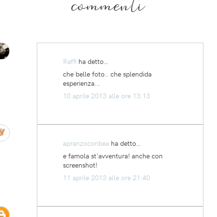
commenti
Raffi
ha detto…
che belle foto.. che splendida
esperienza...
10 aprile 2013 alle ore 13:13
apranzoconbea
ha detto…
e famola st'avventura! anche con
screenshot!
11 aprile 2013 alle ore 21:40