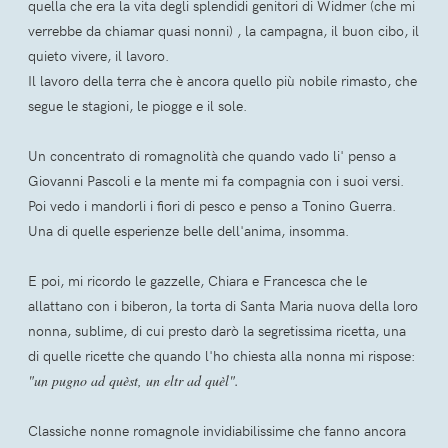
quella che era la vita degli splendidi genitori di Widmer (che mi
verrebbe da chiamar quasi nonni) , la campagna, il buon cibo, il
quieto vivere, il lavoro.
Il lavoro della terra che è ancora quello più nobile rimasto, che
segue le stagioni, le piogge e il sole.
Un concentrato di romagnolità che quando vado li' penso a
Giovanni Pascoli e la mente mi fa compagnia con i suoi versi.
Poi vedo i mandorli i fiori di pesco e penso a Tonino Guerra.
Una di quelle esperienze belle dell'anima, insomma.
E poi, mi ricordo le gazzelle, Chiara e Francesca che le
allattano con i biberon, la torta di Santa Maria nuova della loro
nonna, sublime, di cui presto darò la segretissima ricetta, una
di quelle ricette che quando l'ho chiesta alla nonna mi rispose:
"un pugno ad quèst, un eltr ad quèl".
Classiche nonne romagnole invidiabilissime che fanno ancora