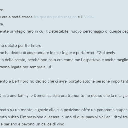
oro.
iù era a metà strada
fra questo posto magico
e il
Vidia
.
va.
serate privilegio raro in cui il Detestabile (nuovo personaggio di queste 
mo optato per Bertinoro.
ne ha deciso di assecondare le mie frigne e portarmici. #SoLovely
la della serata, perchè non solo era come me l'aspettavo e anche meglio
ranno legate per sempre a lui.
mento a Bertinoro ho deciso che ci avrei portato solo le persone importan
hizu and family, e Domenica sera ora tramonto ho deciso che la mia gi
cato su un monte, e grazie alla sua posizione offre un panorama stupend
uto subito l'impressione di essere in uno di quei paesini siciliani, ritmi tra
che parlano e bevono un calice di vino.