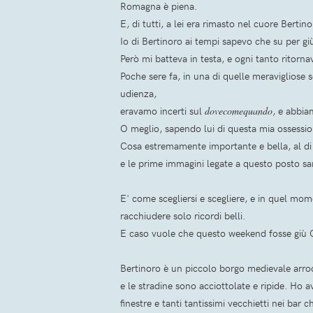
Romagna è piena.
E, di tutti, a lei era rimasto nel cuore Bertin
Io di Bertinoro ai tempi sapevo che su per g
Però mi batteva in testa, e ogni tanto ritorna
Poche sere fa, in una di quelle meravigliose 
udienza,
eravamo incerti sul
dovecomequando
, e abbia
O meglio, sapendo lui di questa mia ossessio
Cosa estremamente importante e bella, al di 
e le prime immagini legate a questo posto sa
E' come scegliersi e scegliere, e in quel mo
racchiudere solo ricordi belli.
E caso vuole che questo weekend fosse giù C
Bertinoro è un piccolo borgo medievale arroc
e le stradine sono acciottolate e ripide. Ho av
finestre e tanti tantissimi vecchietti nei bar 