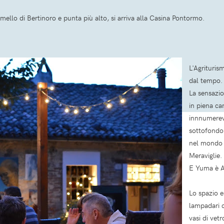
ello di Bertinoro e punta più alto, si arriva alla Casina Pontormo.
L'Agrituri
dal tempo
La sensazio
in piena ca
innnumerevo
sottofondo 
nel mondo d
Meraviglie.
E Yuma è Al
Lo spazio e
lampadari c
vasi di vetr