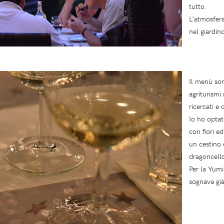
tutto.
L'atmosfera
nel giardino
Il menù sor
agriturismi
ricercati e 
Io ho optat
con fiori e
un cestino 
dragoncell
Per la Yumin
sognava già