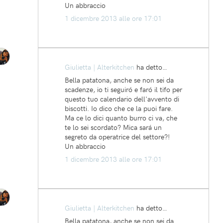
Un abbraccio
1 dicembre 2013 alle ore 17:01
Giulietta | Alterkitchen
ha detto…
Bella patatona, anche se non sei da
scadenze, io ti seguiró e faró il tifo per
questo tuo calendario dell'avvento di
biscotti. Io dico che ce la puoi fare.
Ma ce lo dici quanto burro ci va, che
te lo sei scordato? Mica sará un
segreto da operatrice del settore?!
Un abbraccio
1 dicembre 2013 alle ore 17:01
Giulietta | Alterkitchen
ha detto…
Bella patatona, anche se non sei da