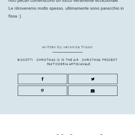
noci pecan conferiscono un tocco veramente eccezionale.
Le ritroveremo molto spesso, ultimamente sono parecchio in
fissa :)
written by
veronica frison
BISCOTTI
.
CHRISTMAS IS IN THE AIR
.
CHRISTMAS PROJECT
.
PASTICCERIA ARTIGIANALE