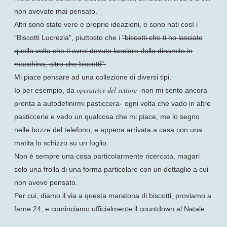
non avevate mai pensato.
Altri sono state vere e proprie ideazioni, e sono nati così i
"Biscotti Lucrezia", piuttosto che i
"biscotti che ti ho lasciato
quella volta che ti avrei dovuto lasciare della dinamite in
macchina, altro che biscotti".
Mi piace pensare ad una collezione di diversi tipi.
operatrice del settore
Io per esempio, da
-non mi sento ancora
pronta a autodefinirmi pasticcera-
ogni volta che vado in altre
pasticcerie e vedo un qualcosa che mi piace, me lo segno
nelle bozze del telefono, e appena arrivata a casa con una
matita lo schizzo su un foglio.
Non è sempre una cosa particolarmente ricercata, magari
solo una frolla di una forma particolare con un dettaglio a cui
non avevo pensato.
Per cui, diamo il via a questa maratona di biscotti, proviamo a
farne 24, e cominciamo ufficialmente il countdown al Natale.