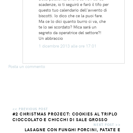
scadenze, io ti seguiró e faró il tifo per
questo tuo calendario dell'avvento di
biscotti. Io dico che ce la puoi fare.
Ma ce lo dici quanto burro ci va, che
te lo sei scordato? Mica sará un
segreto da operatrice del settore?!
Un abbraccio
1 dicembre 2013 alle ore 17:01
Posta un commento
#2 CHRISTMAS PROJECT: COOKIES AL TRIPLO
CIOCCOLATO E CHICCHI DI SALE GROSSO
LASAGNE CON FUNGHI PORCINI, PATATE E