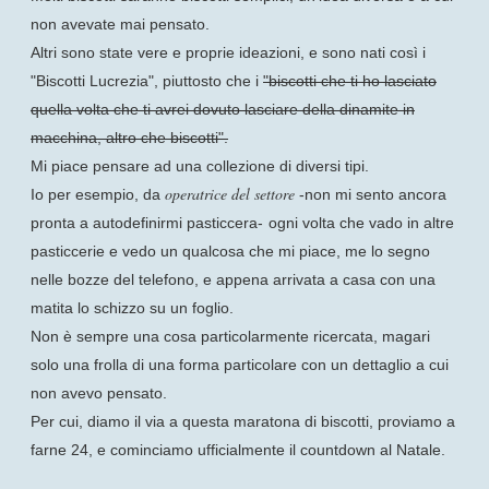
non avevate mai pensato.
Altri sono state vere e proprie ideazioni, e sono nati così i
"Biscotti Lucrezia", piuttosto che i
"biscotti che ti ho lasciato
quella volta che ti avrei dovuto lasciare della dinamite in
macchina, altro che biscotti".
Mi piace pensare ad una collezione di diversi tipi.
operatrice del settore
Io per esempio, da
-non mi sento ancora
pronta a autodefinirmi pasticcera-
ogni volta che vado in altre
pasticcerie e vedo un qualcosa che mi piace, me lo segno
nelle bozze del telefono, e appena arrivata a casa con una
matita lo schizzo su un foglio.
Non è sempre una cosa particolarmente ricercata, magari
solo una frolla di una forma particolare con un dettaglio a cui
non avevo pensato.
Per cui, diamo il via a questa maratona di biscotti, proviamo a
farne 24, e cominciamo ufficialmente il countdown al Natale.