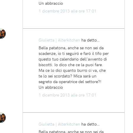
Un abbraccio
1 dicembre 2013 alle ore 17:01
Giulietta | Alterkitchen
ha detto…
Bella patatona, anche se non sei da
scadenze, io ti seguiró e faró il tifo per
questo tuo calendario dell'avvento di
biscotti. Io dico che ce la puoi fare.
Ma ce lo dici quanto burro ci va, che
te lo sei scordato? Mica sará un
segreto da operatrice del settore?!
Un abbraccio
1 dicembre 2013 alle ore 17:01
Giulietta | Alterkitchen
ha detto…
Bella patatona, anche se non sei da