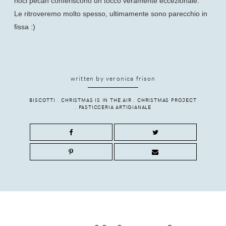
noci pecan conferiscono un tocco veramente eccezionale.
Le ritroveremo molto spesso, ultimamente sono parecchio in
fissa :)
written by
veronica frison
BISCOTTI
.
CHRISTMAS IS IN THE AIR
.
CHRISTMAS PROJECT
.
PASTICCERIA ARTIGIANALE