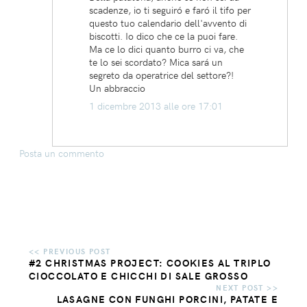
scadenze, io ti seguiró e faró il tifo per
questo tuo calendario dell'avvento di
biscotti. Io dico che ce la puoi fare.
Ma ce lo dici quanto burro ci va, che
te lo sei scordato? Mica sará un
segreto da operatrice del settore?!
Un abbraccio
1 dicembre 2013 alle ore 17:01
Posta un commento
#2 CHRISTMAS PROJECT: COOKIES AL TRIPLO
CIOCCOLATO E CHICCHI DI SALE GROSSO
LASAGNE CON FUNGHI PORCINI, PATATE E