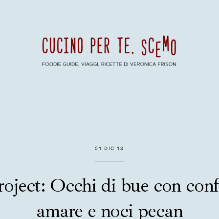
01 DIC 13
oject: Occhi di bue con conf
amare e noci pecan