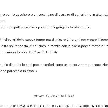
burro con lo zucchero e un cucchaino di estratto di vaniglia ( o in alternat
orli.
re una palla e lasciar riposare in frigorigero trenta minuti.
i circolari della stessa forma ma di misure differenti per creare il buco
 altro sovrapposto, e nel buco in mezzo con la sac-a-poche mettere un
 cuocere in forno a 180° per 13 minuti.
e, inutile dire che le noci pecan conferiscono un tocco veramente eccezio
no parecchio in fissa :)
written by
veronica frison
COTTI
.
CHRISTMAS IS IN THE AIR
.
CHRISTMAS PROJECT
.
PASTICCERIA ARTIGIA