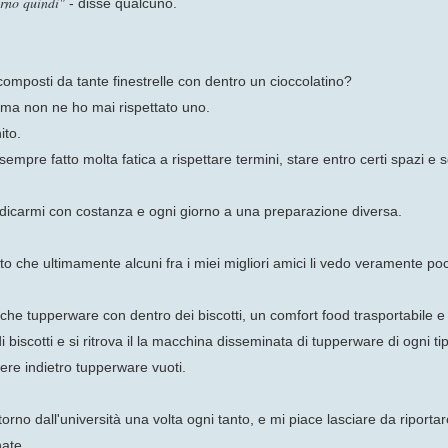
orno quindi"
- disse qualcuno.
omposti da tante finestrelle con dentro un cioccolatino?
, ma non ne ho mai rispettato uno.
nito.
 sempre fatto molta fatica a rispettare termini, stare entro certi spazi 
edicarmi con costanza e ogni giorno a una preparazione diversa.
to che ultimamente alcuni fra i miei migliori amici li vedo veramente poc
che tupperware con dentro dei biscotti, un comfort food trasportabile 
 biscotti e si ritrova il la macchina disseminata di tupperware di ogni 
re indietro tupperware vuoti.
ritorno dall'università una volta ogni tanto, e mi piace lasciare da riport
nate.