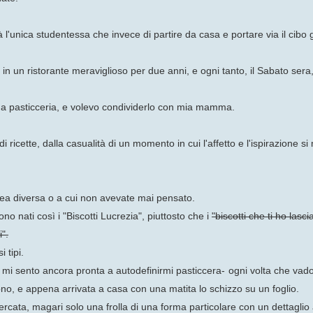
à l'unica studentessa che invece di partire da casa e portare via il cibo
 in un ristorante meraviglioso per due anni, e ogni tanto, il Sabato se
na pasticceria, e volevo condividerlo con mia mamma.
cette, dalla casualità di un momento in cui l'affetto e l'ispirazione si m
'idea diversa o a cui non avevate mai pensato.
ono nati così i "Biscotti Lucrezia", piuttosto che i
"biscotti che ti ho lasc
".
i tipi.
 mi sento ancora pronta a autodefinirmi pasticcera-
ogni volta che vado
ono, e appena arrivata a casa con una matita lo schizzo su un foglio.
cata, magari solo una frolla di una forma particolare con un dettaglio