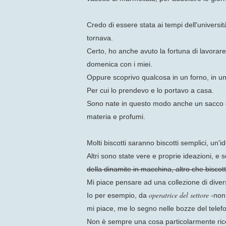
Credo di essere stata ai tempi dell'universit
tornava.
Certo, ho anche avuto la fortuna di lavorare
domenica con i miei.
Oppure scoprivo qualcosa in un forno, in u
Per cui lo prendevo e lo portavo a casa.
Sono nate in questo modo anche un sacco di ri
materia e profumi.
Molti biscotti saranno biscotti semplici, un
Altri sono state vere e proprie ideazioni, e s
della dinamite in macchina, altro che biscotti
Mi piace pensare ad una collezione di divers
operatrice del settore
Io per esempio, da
-non
mi piace, me lo segno nelle bozze del telef
Non è sempre una cosa particolarmente ricer