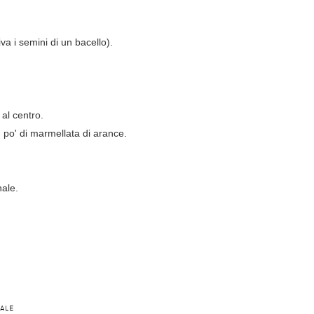
iva i semini di un bacello).
 al centro.
 po' di marmellata di arance.
nale.
NALE