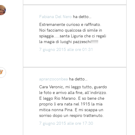
Fabiana Del Nero
ha detto…
Estremanente curioso e raffinato.
Noi facciamo qualcosa di simile in
spiaggia.....santa Liguria che ci regali
la magia di luoghi pazzeschi!!!!!!
7 giugno 2015 alle ore 01:31
apranzoconbea
ha detto…
Cara Veronic, mi leggo tutto, guardo
le foto e arrivo alla fine, all'indirizzo.
E leggo Rio Marano. E so bene che
proprio lì era nata nel 1915 la mia
mitica nonna Pina. E mi scappa un
sorriso dopo un respiro trattenuto.
7 giugno 2015 alle ore 17:30