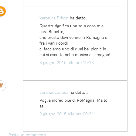
Veronica Frison
ha detto…
Questo significa una sola cosa mia
cara Bebette,
che presto devi venire in Romagna e
fra i vari ricordi
ci facciamo uno di quei bei picnic in
cui si ascolta bella musica e si magna!
8 giugno 2015 alle ore 10:18
apranzoconbea
ha detto…
Voglia incredibile di RoMagna. Ma lo
sai.
9 giugno 2015 alle ore 00:31
Posta un commento