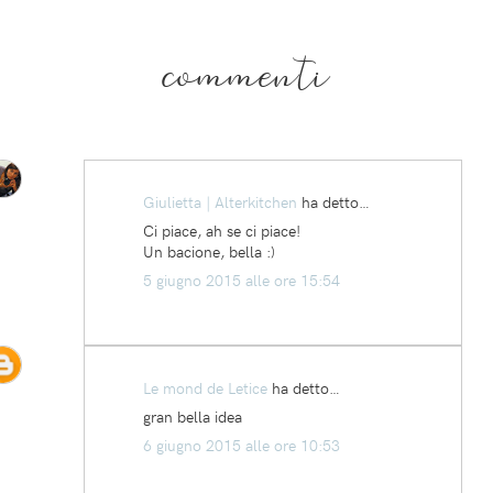
commenti
Giulietta | Alterkitchen
ha detto…
Ci piace, ah se ci piace!
Un bacione, bella :)
5 giugno 2015 alle ore 15:54
Le mond de Letice
ha detto…
gran bella idea
6 giugno 2015 alle ore 10:53