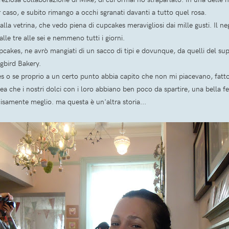
aso, e subito rimango a occhi sgranati davanti a tutto quel rosa.
 alla vetrina, che vedo piena di cupcakes meravigliosi dai mille gusti. Il n
le tre alle sei e nemmeno tutti i giorni.
upcakes, ne avrò mangiati di un sacco di tipi e dovunque, da quelli del
gbird Bakery.
s o se proprio a un certo punto abbia capito che non mi piacevano, fatto 
dea che i nostri dolci con i loro abbiano ben poco da spartire, una bella f
isamente meglio. ma questa è un'altra storia...