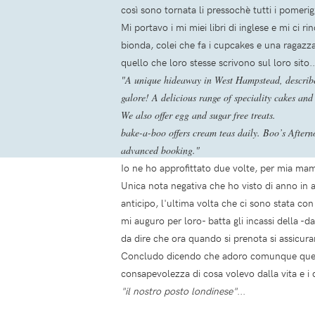
così sono tornata li pressochè tutti i pomerigg
Mi portavo i mi miei libri di inglese e mi ci
bionda, colei che fa i cupcakes e una ragazza
quello che loro stesse scrivono sul loro sito.
"A unique hideaway in West Hampstead, described
galore! A delicious range of speciality cakes and
We also offer egg and sugar free treats.
bake-a-boo offers cream teas daily. Boo’s Aftern
advanced booking."
Io ne ho approfittato due volte, per mia ma
Unica nota negativa che ho visto di anno in 
anticipo, l'ultima volta che ci sono stata co
mi auguro per loro- batta gli incassi della 
da dire che ora quando si prenota si assicura
Concludo dicendo che adoro comunque questo p
consapevolezza di cosa volevo dalla vita e 
"il nostro posto londinese"
...