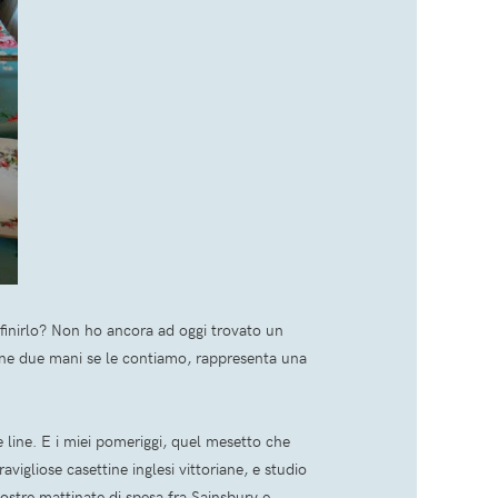
efinirlo? Non ho ancora ad oggi trovato un
ene due mani se le contiamo, rappresenta una
line. E i miei pomeriggi, quel mesetto che
avigliose casettine inglesi vittoriane, e studio
nostre mattinate di spesa fra Sainsbury e