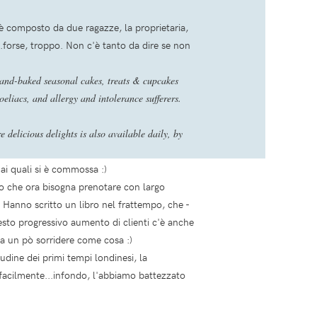
e è composto da due ragazze, la proprietaria,
.forse, troppo. Non c'è tanto da dire se non
hand-baked seasonal cakes, treats & cupcakes
oeliacs, and allergy and intolerance sufferers.
delicious delights is also available daily, by
i quali si è commossa :)
to che ora bisogna prenotare con largo
 Hanno scritto un libro nel frattempo, che -
esto progressivo aumento di clienti c'è anche
fa un pò sorridere come cosa :)
dine dei primi tempi londinesi, la
facilmente...infondo, l'abbiamo battezzato