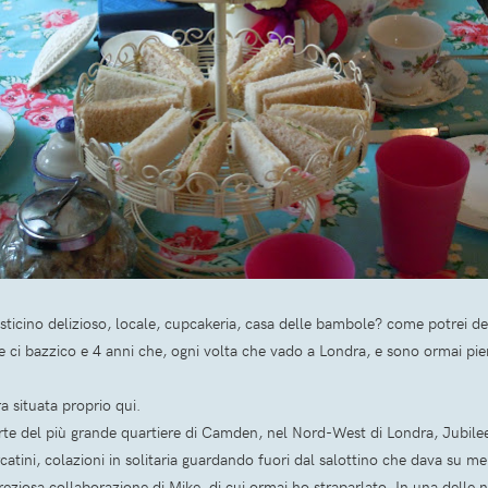
sticino delizioso, locale, cupcakeria, casa delle bambole? come potrei d
e ci bazzico e 4 anni che, ogni volta che vado a Londra, e sono ormai pi
a situata proprio qui.
te del più grande quartiere di Camden, nel Nord-West di Londra, Jubilee 
catini, colazioni in solitaria guardando fuori dal salottino che dava su mer
reziosa collaborazione di Mike, di cui ormai ho straparlato. In una delle 