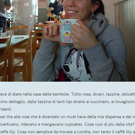
 di stare nella casa delle bambole. Tutto rosa, divani, tazzine, dolcetti
dettaglio, dalle tazzine di tanti tipi diversi ai cucchiaini, ai tovagliolini 
identi.
oso the alle rose che è diventato un must have della mia dispensa e del m
vertivano, ridevano e mangiavano cupcakes. Cosa vuoi di più dalla vita
caffè Illy. Cosa non semplice da trovare a Londra, non tanto il caffè Illy 