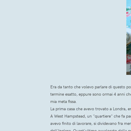
Era da tanto che volevo parlare di questo po
termine esatto, eppure sono ormai 4 anni ch
mia meta fissa.
La prima casa che avevo trovato a Londra, er
A West Hampstead, un "quartiere" che fa par
avevo finito di lavorare, si dividevano fra mer
dell'Inglese. Quest'ultimo avvalorato dalla p