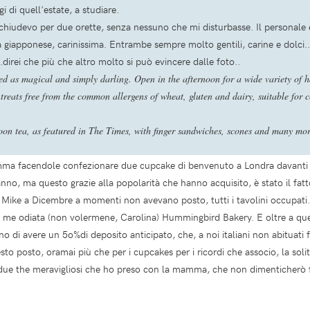
i di quell'estate, a studiare.
 rinchiudevo per due orette, senza nessuno che mi disturbasse. Il personal
 giapponese, carinissima. Entrambe sempre molto gentili, carine e dolci..
..direi che più che altro molto si può evincere dalle foto..
 as magical and simply darling. Open in the afternoon for a wide variety of 
 treats free from the common allergens of wheat, gluten and dairy, suitable for c
oon tea, as featured in The Times, with finger sandwiches, scones and many more 
mma facendole confezionare due cupcake di benvenuto a Londra davanti a
anno, ma questo grazie alla popolarità che hanno acquisito, è stato il fat
n Mike a Dicembre a momenti non avevano posto, tutti i tavolini occupati.
-da me odiata (non volermene, Carolina) Hummingbird Bakery. E oltre a qu
no di avere un 5o%di deposito anticipato, che, a noi italiani non abituati 
osto, oramai più che per i cupcakes per i ricordi che associo, la solitu
i due the meravigliosi che ho preso con la mamma, che non dimenticherò 