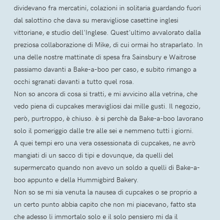
dividevano fra mercatini, colazioni in solitaria guardando fuori
dal salottino che dava su meravigliose casettine inglesi
vittoriane, e studio dell'Inglese. Quest'ultimo avvalorato dalla
preziosa collaborazione di Mike, di cui ormai ho straparlato. In
una delle nostre mattinate di spesa fra Sainsbury e Waitrose
passiamo davanti a Bake-a-boo per caso, e subito rimango a
occhi sgranati davanti a tutto quel rosa.
Non so ancora di cosa si tratti, e mi avvicino alla vetrina, che
vedo piena di cupcakes meravigliosi dai mille gusti. Il negozio,
però, purtroppo, è chiuso. è si perchè da Bake-a-boo lavorano
solo il pomeriggio dalle tre alle sei e nemmeno tutti i giorni.
A quei tempi ero una vera ossessionata di cupcakes, ne avrò
mangiati di un sacco di tipi e dovunque, da quelli del
supermercato quando non avevo un soldo a quelli di Bake-a-
boo appunto e della Hummigbird Bakery.
Non so se mi sia venuta la nausea di cupcakes o se proprio a
un certo punto abbia capito che non mi piacevano, fatto sta
che adesso li immortalo solo e il solo pensiero mi da il