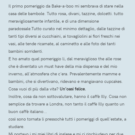
Il primo pomeriggio da Bake-a-boo mi sembrava di stare nella
casa delle bambole. Tutto rosa, divani, tazzine, dolcetti. tutto
meravigliosamente infantile, e di una dimensione
paradossale.Tutto curato nel minimo dettaglio, dalle tazzine di
tanti tipi diversi ai cucchiaini, ai tovagliolini ai fiori freschi nei
vasi, alle tende ricamate, al caminetto e alle foto dei tanti
bambini sorridenti.
E ho amato quel pomeriggio li, dal meraviglioso the alle rose
che è diventato un must have della mia dispensa e del mio
inverno, all'atmosfera che c'era. Prevalentemente mamme e
bambini, che si divertivano, ridevano e mangiavano cupcakes.
Cosa vuoi di più dalla vita?
Un'oasi felice.
Inoltre, cosa da non sottovalutare, hanno il caffè Illy. Cosa non
semplice da trovare a Londra, non tanto il caffè Illy quanto un
buon caffè italiano...
così sono tornata li pressochè tutti i pomeriggi di quell'estate, a
studiare.
Mi portavo i mi miei libri di inglese e mi ci rinchiudevo per due