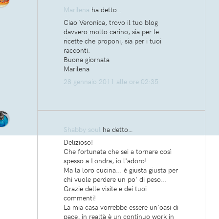
Marilena
ha detto…
Ciao Veronica, trovo il tuo blog
davvero molto carino, sia per le
ricette che proponi, sia per i tuoi
racconti.
Buona giornata
Marilena
28 gennaio 2011 alle ore 02:35
Shabby soul
ha detto…
Delizioso!
Che fortunata che sei a tornare così
spesso a Londra, io l'adoro!
Ma la loro cucina... è giusta giusta per
chi vuole perdere un po' di peso...
Grazie delle visite e dei tuoi
commenti!
La mia casa vorrebbe essere un'oasi di
pace, in realtà è un continuo work in