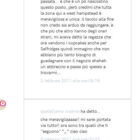
passata... è che è un pò nascostino
questo posto, però credimi che tutta
la zona qui a west hampstead è
meravigliosa e unica. il tavolo alla fine
non credo sia arduo da raggiungere, è
che più che altro hanno degli orari
strani, mi aveva detto la ragazza che
ora vendono i cupcakes anche per
Selfridges quindi immagino che non
abbiano più tanto bisogno di
guadagnare con il negozio eheheh
un abbraccio e passa più spesso a
trovarmi...
2 febbraio 2011 alle ore 08:18
spadelliamo insieme
ha detto…
che meravigliaaaaa!! mi sarei portata
via tutto!! ora sono tra quelli che ti
"seguono" °_° ciao ciao
9 febbraio 2011 alle ore 00:07