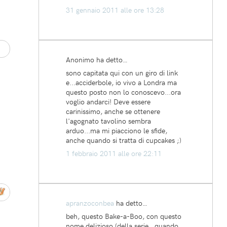
31 gennaio 2011 alle ore 13:28
Anonimo ha detto…
sono capitata qui con un giro di link
e...acciderbole, io vivo a Londra ma
questo posto non lo conoscevo...ora
voglio andarci! Deve essere
carinissimo, anche se ottenere
l'agognato tavolino sembra
arduo...ma mi piacciono le sfide,
anche quando si tratta di cupcakes ;)
1 febbraio 2011 alle ore 22:11
apranzoconbea
ha detto…
beh, questo Bake-a-Boo, con questo
nome delizioso (della serie...quando