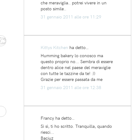
che meraviglia.. potrei vivere in un
posto simile..
31 gennaio 2011 alle ore 11:29
Kittys Kitchen
ha detto…
Humming bakery lo conosco ma
questo proprio no... Sembra di essere
dentro alice nel paese del meraviglie
con tutte le tazzine da te! :))
Grazie per essere passata da me
31 gennaio 2011 alle ore 12:38
Francy ha detto…
Sì sì, ti ho scritto. Tranquilla, quando
riesci...
Baciuz