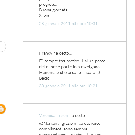
progress...
Buona giornata
Silvia
28 gennaio 2011 alle ore 10:31
Francy ha detto…
E' sempre traumatico. Hai un posto
del cuore e poi te lo stravolgono.
Menomale che ci sono i ricordi ;)
Bacio
30 gennaio 2011 alle ore 10:21
Veronica Frison
ha detto…
@Marilena: grazie mille davvero, i
complimenti sono sempre
apprezzatissimi...anche il tuo non