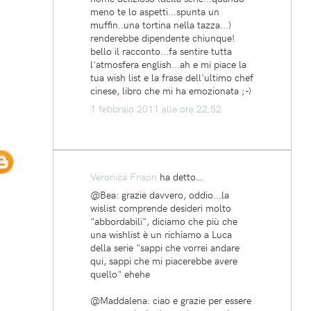
meno te lo aspetti...spunta un
muffin..una tortina nella tazza...)
renderebbe dipendente chiunque!
bello il racconto...fa sentire tutta
l'atmosfera english...ah e mi piace la
tua wish list e la frase dell'ultimo chef
cinese, libro che mi ha emozionata ;-)
1 febbraio 2011 alle ore 22:52
Veronica Frison
ha detto…
@Bea: grazie davvero, oddio...la
wislist comprende desideri molto
"abbordabili", diciamo che più che
una wishlist è un richiamo a Luca
della serie "sappi che vorrei andare
qui, sappi che mi piacerebbe avere
quello" ehehe
@Maddalena: ciao e grazie per essere