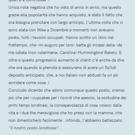
Unica nota negativa che ho visto di anno in anno, ma questo
grazie alla popolarità che hanno acquisito, è stato il fatto che
ora bisogna prenotare con largo anticipo, l'ultima volta che ci
sono stata con Mike a Dicembre a momenti non avevano
posto, tutti i tavolini occupati. Hanno scritto un libro nel
frattempo, che -mi auguro per loro- batta gli incassi della -da
me odiata (non volermene, Carolina) Hummingbird Bakery. E
oltre a questo progressivo aumento di clienti c'è anche da dire
che ora quando si prenota si assicurano di avere un 5o%di
deposito anticipato, che, a noi italiani non abituati fa un pò
sorridere come cosa :)
Concludo dicendo che adoro comunque questo posto, oramai
più che per i cupcakes per i ricordi che associo, la solitudine dei
primi tempi londinesi, la consapevolezza di cosa volevo dalla
vita e i due the meravigliosi che ho preso con la mamma, che
non dimenticherò facilmente...infondo, l'abbiamo battezzato
"il nostro posto londinese"
...