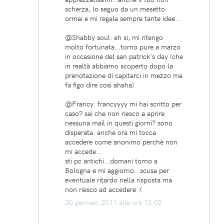
scherza, lo seguo da un mesetto
ormai e mi regala sempre tante idee...
@Shabby soul: eh si, mi ritengo
molto fortunata...torno pure a marzo
in occasione del san patrick's day (che
in realtà abbiamo scoperto dopo la
prenotazione di capitarci in mezzo ma
fa figo dire così ahaha)
@Francy: francyyyy mi hai scritto per
caso? sai che non riesco a aprire
nessuna mail in questi giorni? sono
disperata. anche ora mi tocca
accedere come anonimo perchè non
mi accede...
sti pc antichi...domani torno a
Bologna e mi aggiorno...scusa per
eventuale ritardo nella risposta ma
non riesco ad accedere :(
30 gennaio 2011 alle ore 12:02