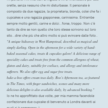
orette, senza nessuno che mi disturbasse. Il personale è
composto da due ragazze, la proprietaria, bionda, colei che fa i
cupcakes e una ragazza giapponese, carinissima. Entrambe
sempre molto gentili, carine e dolci...forse, troppo. Non c'è
tanto da dire se non quello che loro stesse scrivono sul loro
sito...direi che più che altro molto si può evincere dalle foto..
"A unique hideaway in West Hampstead, described as magical and
simply darling. Open in the afternoon for a wide variety of hand-
baked seasonal cakes, treats & cupcakes galore! A delicious range of
speciality cakes and treats free from the common allergens of wheat,
gluten and dairy, suitable for coeliacs, and allergy and intolerance
sufferers. We also offer egg and sugar free treats.
bake-a-boo offers cream teas daily. Boo’s Afternoon tea, as featured
in The Times, with finger sandwiches, scones and many more
delicious delights is also available daily, by advanced booking."
Io ne ho approfittato due volte, per mia mamma facendole
confezionare due cupcake di benvenuto a Londra davanti ai
quali si è commossa :)