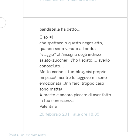
pandistella ha detto…
Ciao =)
che spettacolo questo negozietto,
quando sono venuta a Londra
"viaggio" all'insegna degli indirizzi
salato-zuccheri, l'ho lisciato.... averlo
conosciuto...
Molto carino il tuo blog, sisi proprio
mi piace! mentre le leggevo mi sono
emozionata...(nn farci troppo caso
sono matta)
A presto e ancora piacere di aver fatto
la tua conoscenza
Valentina
20 febbraio 2011 alle ore 18:35
Posta un commento