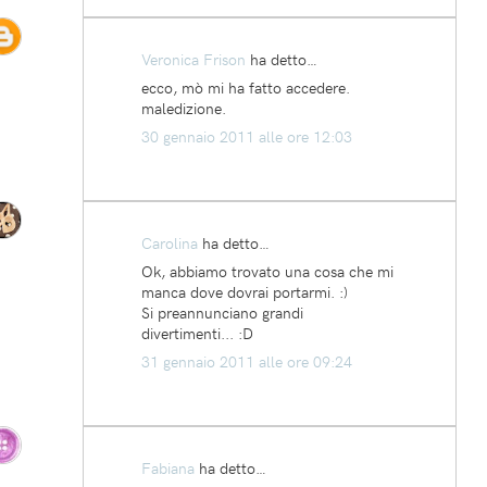
Veronica Frison
ha detto…
ecco, mò mi ha fatto accedere.
maledizione.
30 gennaio 2011 alle ore 12:03
Carolina
ha detto…
Ok, abbiamo trovato una cosa che mi
manca dove dovrai portarmi. :)
Si preannunciano grandi
divertimenti... :D
31 gennaio 2011 alle ore 09:24
Fabiana
ha detto…