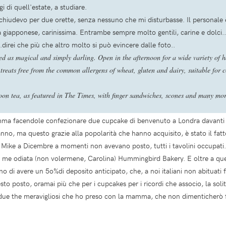
i di quell'estate, a studiare.
 rinchiudevo per due orette, senza nessuno che mi disturbasse. Il personal
 giapponese, carinissima. Entrambe sempre molto gentili, carine e dolci..
..direi che più che altro molto si può evincere dalle foto..
 as magical and simply darling. Open in the afternoon for a wide variety of 
 treats free from the common allergens of wheat, gluten and dairy, suitable for c
oon tea, as featured in The Times, with finger sandwiches, scones and many more 
mma facendole confezionare due cupcake di benvenuto a Londra davanti a
anno, ma questo grazie alla popolarità che hanno acquisito, è stato il fat
n Mike a Dicembre a momenti non avevano posto, tutti i tavolini occupati.
-da me odiata (non volermene, Carolina) Hummingbird Bakery. E oltre a qu
no di avere un 5o%di deposito anticipato, che, a noi italiani non abituati 
osto, oramai più che per i cupcakes per i ricordi che associo, la solitu
i due the meravigliosi che ho preso con la mamma, che non dimenticherò 