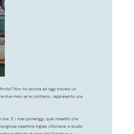
efinirlo? Non ho ancora ad oggi trovato un
ene due mani se le contiamo, rappresenta una
line. E i miei pomeriggi, quel mesetto che
avigliose casettine inglesi vittoriane, e studio
nostre mattinate di spesa fra Sainsbury e