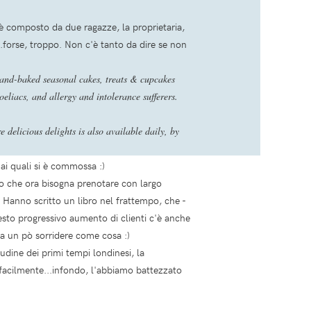
e è composto da due ragazze, la proprietaria,
.forse, troppo. Non c'è tanto da dire se non
hand-baked seasonal cakes, treats & cupcakes
oeliacs, and allergy and intolerance sufferers.
delicious delights is also available daily, by
i quali si è commossa :)
to che ora bisogna prenotare con largo
 Hanno scritto un libro nel frattempo, che -
esto progressivo aumento di clienti c'è anche
fa un pò sorridere come cosa :)
dine dei primi tempi londinesi, la
facilmente...infondo, l'abbiamo battezzato