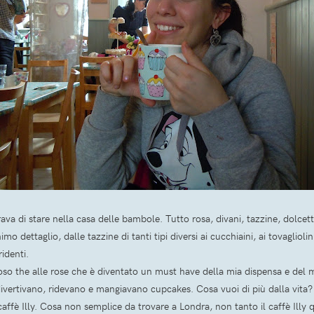
 di stare nella casa delle bambole. Tutto rosa, divani, tazzine, dolcetti
dettaglio, dalle tazzine di tanti tipi diversi ai cucchiaini, ai tovagliolini 
identi.
oso the alle rose che è diventato un must have della mia dispensa e del m
vertivano, ridevano e mangiavano cupcakes. Cosa vuoi di più dalla vita
caffè Illy. Cosa non semplice da trovare a Londra, non tanto il caffè Illy 