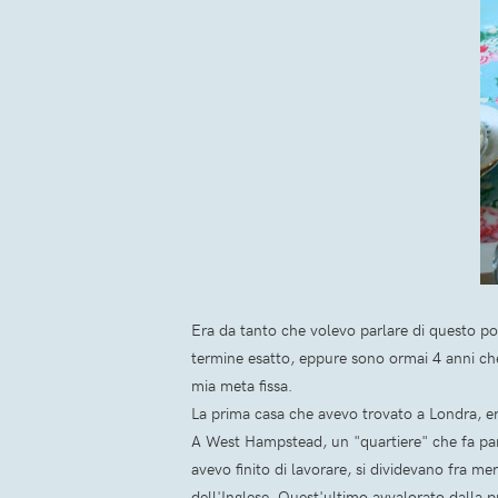
Era da tanto che volevo parlare di questo po
termine esatto, eppure sono ormai 4 anni ch
mia meta fissa.
La prima casa che avevo trovato a Londra, er
A West Hampstead, un "quartiere" che fa par
avevo finito di lavorare, si dividevano fra mer
dell'Inglese. Quest'ultimo avvalorato dalla p