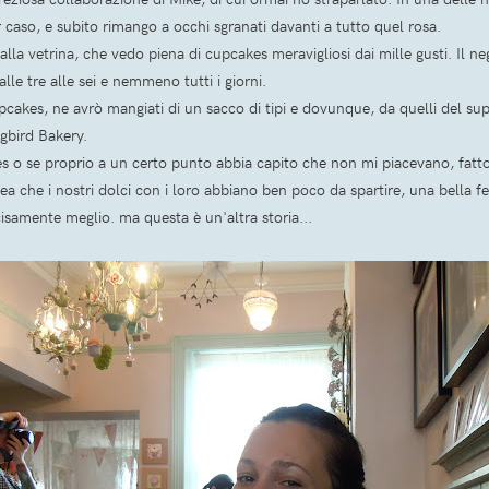
aso, e subito rimango a occhi sgranati davanti a tutto quel rosa.
 alla vetrina, che vedo piena di cupcakes meravigliosi dai mille gusti. Il n
le tre alle sei e nemmeno tutti i giorni.
upcakes, ne avrò mangiati di un sacco di tipi e dovunque, da quelli del
gbird Bakery.
s o se proprio a un certo punto abbia capito che non mi piacevano, fatto 
dea che i nostri dolci con i loro abbiano ben poco da spartire, una bella f
isamente meglio. ma questa è un'altra storia...