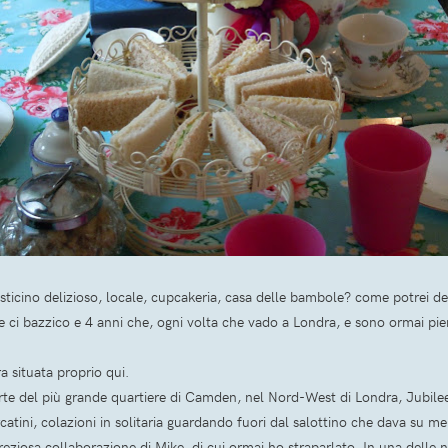
sticino delizioso, locale, cupcakeria, casa delle bambole? come potrei d
e ci bazzico e 4 anni che, ogni volta che vado a Londra, e sono ormai pi
a situata proprio qui.
te del più grande quartiere di Camden, nel Nord-West di Londra, Jubilee 
catini, colazioni in solitaria guardando fuori dal salottino che dava su mer
reziosa collaborazione di Mike, di cui ormai ho straparlato. In una delle 