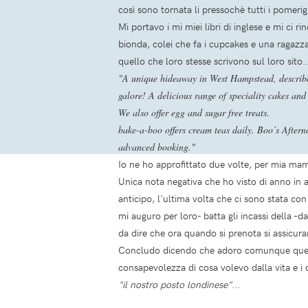
così sono tornata li pressochè tutti i pomerigg
Mi portavo i mi miei libri di inglese e mi ci
bionda, colei che fa i cupcakes e una ragazza
quello che loro stesse scrivono sul loro sito.
"A unique hideaway in West Hampstead, described
galore! A delicious range of speciality cakes and
We also offer egg and sugar free treats.
bake-a-boo offers cream teas daily. Boo’s Aftern
advanced booking."
Io ne ho approfittato due volte, per mia ma
Unica nota negativa che ho visto di anno in 
anticipo, l'ultima volta che ci sono stata co
mi auguro per loro- batta gli incassi della 
da dire che ora quando si prenota si assicura
Concludo dicendo che adoro comunque questo p
consapevolezza di cosa volevo dalla vita e 
"il nostro posto londinese"
...