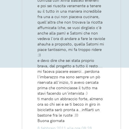
confusa con Anna Bastelli eheheh)
e poi sei riuscita veramente a tenere
su il tutto in una maniera incredibile
fra una a cui non piaceva cucinare,
quell'altra che non trovava la ricotta
affumicata (che, se vuoi dirglielo c'è
anche alla pam) e Satomi che non
vedeva l'ora di andare a fare le raviole
ahauha a proposito, quella Satomi mi
piace tantissimo, mi fa troppo ridere
:))
e devo dire che sei stata proprio
brava, dal progetto a tutto il resto....
mi faceva piacere esserci...perdona
l'imbarazzo ma sono sempre un pò
riservata all'inizio, ti avevo cercata
prima che cominciasse il tutto ma
stavi facendo un'intervista :)
ti mando un abbraccio forte, almeno
ora so chi sei e se ti becco in giro in
bicicletta sarò pronta a...infilarti un
bastone fra le ruote :)))
Buona giornata
8 febbraio 2011 alle ore 08:28