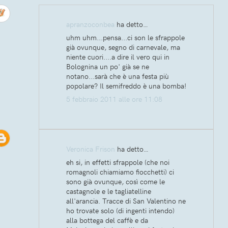
apranzoconbea
ha detto…
uhm uhm...pensa...ci son le sfrappole
già ovunque, segno di carnevale, ma
niente cuori....a dire il vero qui in
Bolognina un po' già se ne
notano...sarà che è una festa più
popolare? Il semifreddo è una bomba!
5 febbraio 2011 alle ore 11:08
Veronica Frison
ha detto…
eh si, in effetti sfrappole (che noi
romagnoli chiamiamo fiocchetti) ci
sono già ovunque, così come le
castagnole e le tagliatelline
all'arancia. Tracce di San Valentino ne
ho trovate solo (di ingenti intendo)
alla bottega del caffè e da