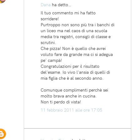
Dana
ha detto…
Il tuo commento mi ha fatto
sorridere!
Purtroppo non sono più tra i banchi di
un liceo ma nel caos di una scuola
media tra registri, consigli di classe e
scrutini.
Che pizza! Non è quello che avrei
voluto fare da grande ma ci si adegua
pe' campà!
Congratulazioni per il risultato
del'esame. Io vivo l'ansia di quelli di
mia figlia che è al secondo anno.
Comunque complimenti perchè sei
molto brava anche in cucina.
Non ti perdo di vista!
11 febbraio 2011 alle ore 17:05