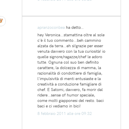
apranzoconbea
ha detto…
hey Veronica...stamattina oltre al sole
c'è il tuo commento...beh cammino
alzata da terra...eh sì!grazie per esser
venuta davvero con la tua curiosità! io
quelle signore/ragazze/chef le adoro
tutte. Ognuna col suo ben definito
carattere, la dolcezza di mamma, la
razionalità di condottiere di famiglia,
l'impulsività di menti entusiaste e la
creatività a conduzione famigliare di
chef. E Satomi, davvero, fa morir dal
ridere...sense of humor speciale,
come molti giapponesi del resto. baci
baci e ci vediamo in bici!
8 febbraio 2011 alle ore 09:32