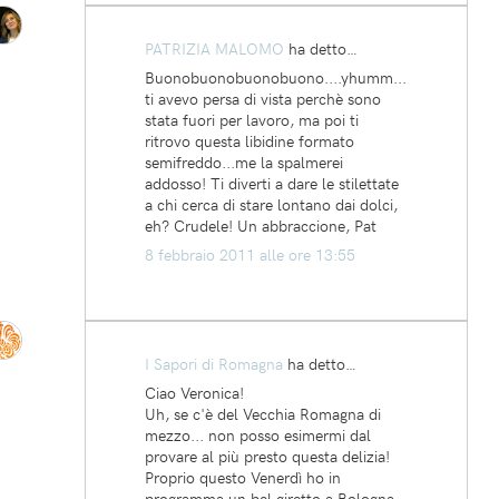
PATRIZIA MALOMO
ha detto…
Buonobuonobuonobuono....yhumm...
ti avevo persa di vista perchè sono
stata fuori per lavoro, ma poi ti
ritrovo questa libidine formato
semifreddo...me la spalmerei
addosso! Ti diverti a dare le stilettate
a chi cerca di stare lontano dai dolci,
eh? Crudele! Un abbraccione, Pat
8 febbraio 2011 alle ore 13:55
I Sapori di Romagna
ha detto…
Ciao Veronica!
Uh, se c'è del Vecchia Romagna di
mezzo... non posso esimermi dal
provare al più presto questa delizia!
Proprio questo Venerdì ho in
programma un bel giretto a Bologna,