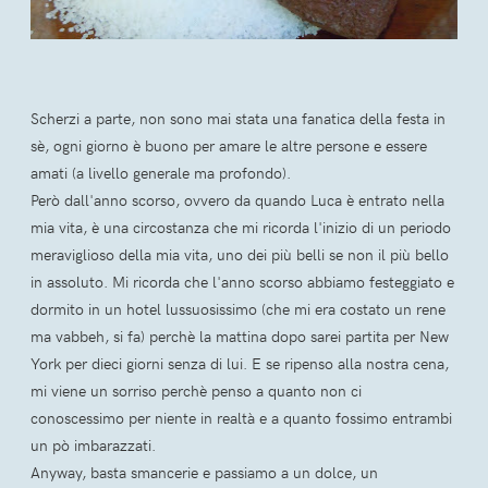
Scherzi a parte, non sono mai stata una fanatica della festa in
sè, ogni giorno è buono per amare le altre persone e essere
amati (a livello generale ma profondo).
Però dall'anno scorso, ovvero da quando Luca è entrato nella
mia vita, è una circostanza che mi ricorda l'inizio di un periodo
meraviglioso della mia vita, uno dei più belli se non il più bello
in assoluto. Mi ricorda che l'anno scorso abbiamo festeggiato e
dormito in un hotel lussuosissimo (che mi era costato un rene
ma vabbeh, si fa) perchè la mattina dopo sarei partita per New
York per dieci giorni senza di lui. E se ripenso alla nostra cena,
mi viene un sorriso perchè penso a quanto non ci
conoscessimo per niente in realtà e a quanto fossimo entrambi
un pò imbarazzati.
Anyway, basta smancerie e passiamo a un dolce, un