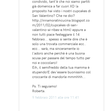
condivido, tant'è che noi siamo partiti
già domenica a far cuori XD (a
proposito hai visto i nostri cupcakes di
San Valentino? Che ne dici?
http://innamoratincucina.blogspot.co
m/2011/02/cupcakes-di-san-
valentino-ai-ribes-e.html) eppure a
non tutti piace festeggiare il 14
febbraio... spesso si sente dire che è
solo una trovata commerciale ecc..
ecc... sarà, ma sinceramente io
l'adoro anche perchè è una buona
scusa per passare del tempo tutto per
noi e coccolarci!
Eih, il semifreddo della tua mamma è
stupendo!E dev'essere buonissimo col
croccante di mandorle mmmhhh...
Ps: Ti seguiamo!
Roberta.
9 febbraio 2011 alle ore 11:41