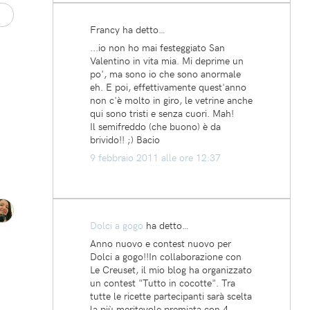
Francy ha detto…
...io non ho mai festeggiato San
Valentino in vita mia. Mi deprime un
po', ma sono io che sono anormale
eh. E poi, effettivamente quest'anno
non c'è molto in giro, le vetrine anche
qui sono tristi e senza cuori. Mah!
Il semifreddo (che buono) è da
brivido!! ;) Bacio
9 febbraio 2011 alle ore 12:37
Dolci a gogo
ha detto…
Anno nuovo e contest nuovo per
Dolci a gogo!!In collaborazione con
Le Creuset, il mio blog ha organizzato
un contest "Tutto in cocotte". Tra
tutte le ricette partecipanti sarà scelta
la più meritevole premiata con 4