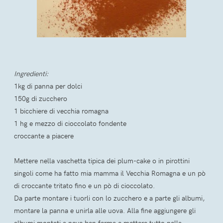
Ingredienti:
1kg di panna per dolci
150g di zucchero
1 bicchiere di vecchia romagna
1 hg e mezzo di cioccolato fondente
croccante a piacere
Mettere nella vaschetta tipica dei plum-cake o in pirottini
singoli come ha fatto mia mamma il Vecchia Romagna e un pò
di croccante tritato fino e un pò di cioccolato.
Da parte montare i tuorli con lo zucchero e a parte gli albumi,
montare la panna e unirla alle uova. Alla fine aggiungere gli
albumi montati a neve ben ferma e mettere tutto nella