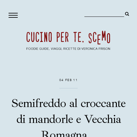
04 FEB 11
Semifreddo al croccante
di mandorle e Vecchia
Romagna...