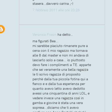
stasera...davvero carina ;-)
7 febbraio 2011 alle ore 23:26
Veronica Frison
ha detto…
ma figurati Bea...
mi sarebbe piaciuto rimanere pure a
cena con il mio ragazzo ma tornava
alle 8 dal master e non mi andava di
lasciarlo solo a casa... io piuttosto
devo fare i complimenti a TE. apparte
che sei veramente una bella ragazza
(e ti scrivo ragazza di proposito
perchè dalla tua piccola fotina qui a
fianco e e dalla tua esperienza per
quanto avevo letto avevo dedotto
avessi una cinquantina di anni LOL, e
vedere invece una ragazza così in
gamba e giovine è stata una vera
sopresa...diciamo che ti avevo