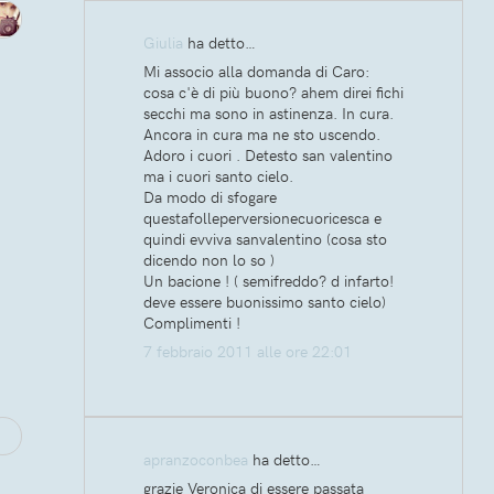
Giulia
ha detto…
Mi associo alla domanda di Caro:
cosa c'è di più buono? ahem direi fichi
secchi ma sono in astinenza. In cura.
Ancora in cura ma ne sto uscendo.
Adoro i cuori . Detesto san valentino
ma i cuori santo cielo.
Da modo di sfogare
questafolleperversionecuoricesca e
quindi evviva sanvalentino (cosa sto
dicendo non lo so )
Un bacione ! ( semifreddo? d infarto!
deve essere buonissimo santo cielo)
Complimenti !
7 febbraio 2011 alle ore 22:01
apranzoconbea
ha detto…
grazie Veronica di essere passata