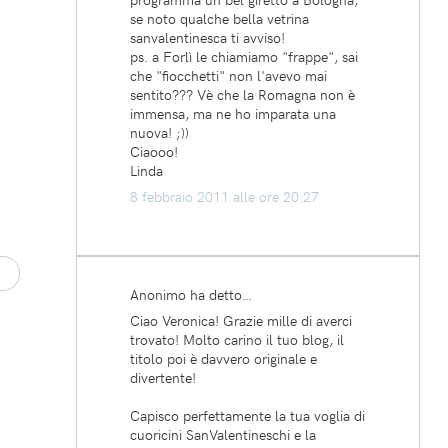
se noto qualche bella vetrina
sanvalentinesca ti avviso!
ps. a Forlì le chiamiamo "frappe", sai
che "fiocchetti" non l'avevo mai
sentito??? Vè che la Romagna non è
immensa, ma ne ho imparata una
nuova! ;))
Ciaooo!
Linda
8 febbraio 2011 alle ore 20:27
Anonimo ha detto…
Ciao Veronica! Grazie mille di averci
trovato! Molto carino il tuo blog, il
titolo poi è davvero originale e
divertente!
Capisco perfettamente la tua voglia di
cuoricini SanValentineschi e la