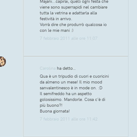
Majani...capirai, quelli ogni festa che
viene sono superrapidi nel cambiare
tutta la vetrina e adattarla alla
festività in arrivo.
Vorrà dire che produrrò qualcosa io
con le mie mani :)
7 febbraio 2011 alle ore 11:07
Carolina
ha detto…
Qua è un tripudio di cuori e cuoricini
da almeno un mese! Il mio mood
sanvalentinesco è in mode on. :D
Il semifreddo ha un aspetto
golosissimo. Mandorle. Cosa c'è di
più buono?!
Buona giornata!
7 febbraio 2011 alle ore 11:42