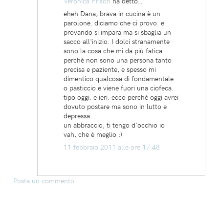
Veronica Frison
ha detto…
eheh Dana, brava in cucina è un
parolone. diciamo che ci provo. e
provando si impara ma si sbaglia un
sacco all'inizio. I dolci stranamente
sono la cosa che mi da più fatica
perchè non sono una persona tanto
precisa e paziente, e spesso mi
dimentico qualcosa di fondamentale
o pasticcio e viene fuori una ciofeca.
tipo oggi. e ieri. ecco perchè oggi avrei
dovuto postare ma sono in lutto e
depressa...
un abbraccio, ti tengo d'occhio io
vah, che è meglio :)
11 febbraio 2011 alle ore 17:48
Posta un commento