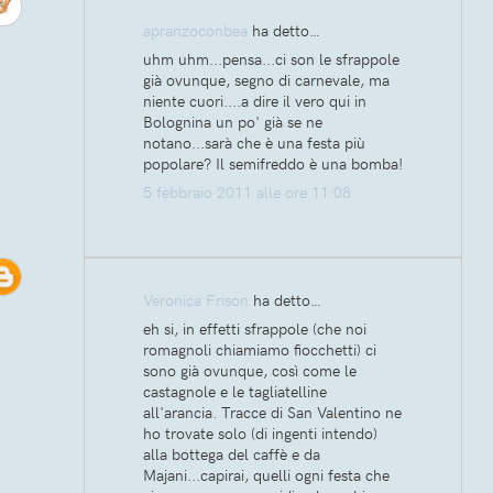
apranzoconbea
ha detto…
uhm uhm...pensa...ci son le sfrappole
già ovunque, segno di carnevale, ma
niente cuori....a dire il vero qui in
Bolognina un po' già se ne
notano...sarà che è una festa più
popolare? Il semifreddo è una bomba!
5 febbraio 2011 alle ore 11:08
Veronica Frison
ha detto…
eh si, in effetti sfrappole (che noi
romagnoli chiamiamo fiocchetti) ci
sono già ovunque, così come le
castagnole e le tagliatelline
all'arancia. Tracce di San Valentino ne
ho trovate solo (di ingenti intendo)
alla bottega del caffè e da
Majani...capirai, quelli ogni festa che