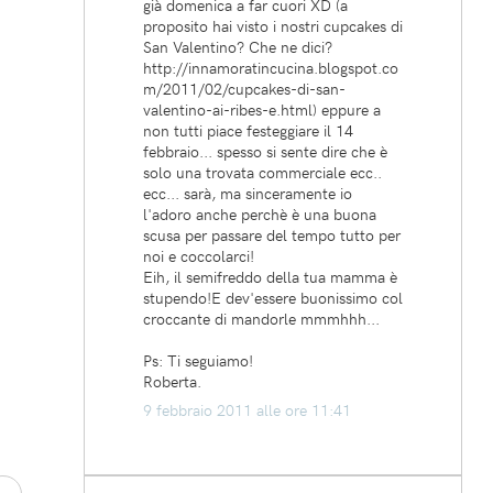
già domenica a far cuori XD (a
proposito hai visto i nostri cupcakes di
San Valentino? Che ne dici?
http://innamoratincucina.blogspot.co
m/2011/02/cupcakes-di-san-
valentino-ai-ribes-e.html) eppure a
non tutti piace festeggiare il 14
febbraio... spesso si sente dire che è
solo una trovata commerciale ecc..
ecc... sarà, ma sinceramente io
l'adoro anche perchè è una buona
scusa per passare del tempo tutto per
noi e coccolarci!
Eih, il semifreddo della tua mamma è
stupendo!E dev'essere buonissimo col
croccante di mandorle mmmhhh...
Ps: Ti seguiamo!
Roberta.
9 febbraio 2011 alle ore 11:41