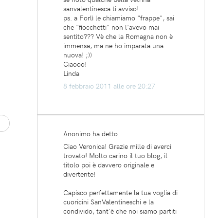
sanvalentinesca ti avviso!
ps. a Forlì le chiamiamo "frappe", sai
che "fiocchetti" non l'avevo mai
sentito??? Vè che la Romagna non è
immensa, ma ne ho imparata una
nuova! ;))
Ciaooo!
Linda
8 febbraio 2011 alle ore 20:27
Anonimo ha detto…
Ciao Veronica! Grazie mille di averci
trovato! Molto carino il tuo blog, il
titolo poi è davvero originale e
divertente!
Capisco perfettamente la tua voglia di
cuoricini SanValentineschi e la
condivido, tant'è che noi siamo partiti