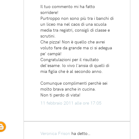
Il tuo commento mi ha fatto
sorridere!
Purtroppo non sono più tra i banchi di
un liceo ma nel caos di una scuola
media tra registri, consigli di classe e
scrutini.
Che pizza! Non è quello che avrei
voluto fare da grande ma ci si adegua
pe' campà!
Congratulazioni per il risultato
del'esame. Io vivo l'ansia di quelli di
mia figlia che è al secondo anno.
Comunque complimenti perchè sei
molto brava anche in cucina.
Non ti perdo di vista!
11 febbraio 2011 alle ore 17:05
Veronica Frison
ha detto…