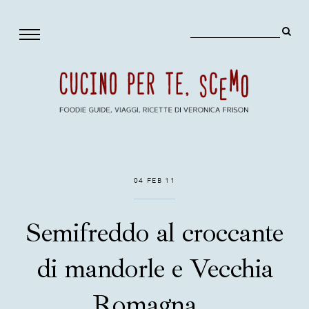
04 FEB 11
Semifreddo al croccante
di mandorle e Vecchia
Romagna...