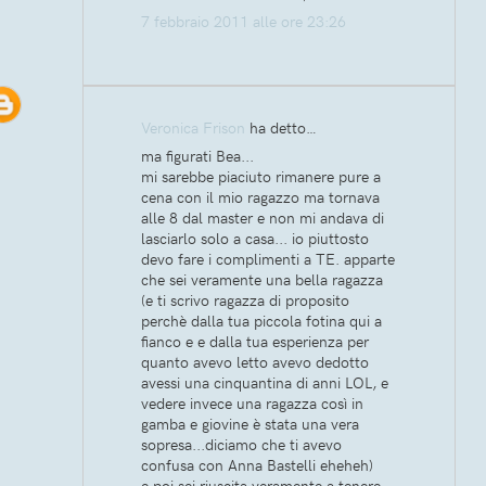
7 febbraio 2011 alle ore 23:26
Veronica Frison
ha detto…
ma figurati Bea...
mi sarebbe piaciuto rimanere pure a
cena con il mio ragazzo ma tornava
alle 8 dal master e non mi andava di
lasciarlo solo a casa... io piuttosto
devo fare i complimenti a TE. apparte
che sei veramente una bella ragazza
(e ti scrivo ragazza di proposito
perchè dalla tua piccola fotina qui a
fianco e e dalla tua esperienza per
quanto avevo letto avevo dedotto
avessi una cinquantina di anni LOL, e
vedere invece una ragazza così in
gamba e giovine è stata una vera
sopresa...diciamo che ti avevo
confusa con Anna Bastelli eheheh)
e poi sei riuscita veramente a tenere