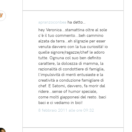
apranzoconbea
ha detto…
hey Veronica...stamattina oltre al sole
c'è il tuo commento...beh cammino
alzata da terra...eh sì!grazie per esser
venuta davvero con la tua curiosità! io
quelle signore/ragazze/chef le adoro
tutte. Ognuna col suo ben definito
carattere, la dolcezza di mamma, la
razionalità di condottiere di famiglia,
l'impulsività di menti entusiaste e la
creatività a conduzione famigliare di
chef. E Satomi, davvero, fa morir dal
ridere...sense of humor speciale,
come molti giapponesi del resto. baci
baci e ci vediamo in bici!
8 febbraio 2011 alle ore 09:32