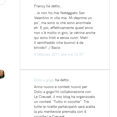
Francy ha detto…
...io non ho mai festeggiato San
Valentino in vita mia. Mi deprime un
po', ma sono io che sono anormale
eh. E poi, effettivamente quest'anno
non c'è molto in giro, le vetrine anche
qui sono tristi e senza cuori. Mah!
Il semifreddo (che buono) è da
brivido!! ;) Bacio
9 febbraio 2011 alle ore 12:37
Dolci a gogo
ha detto…
Anno nuovo e contest nuovo per
Dolci a gogo!!In collaborazione con
Le Creuset, il mio blog ha organizzato
un contest "Tutto in cocotte". Tra
tutte le ricette partecipanti sarà scelta
la più meritevole premiata con 4
cocotte Le Creuset.