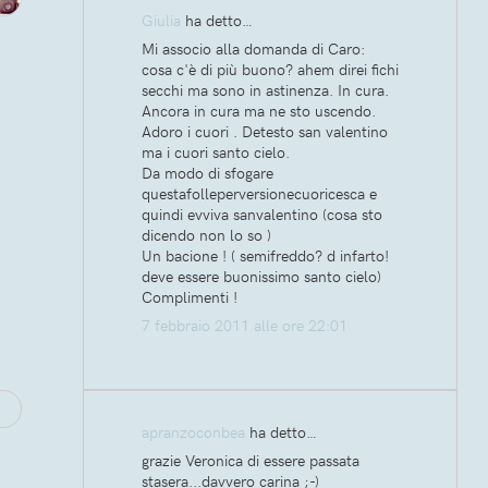
Giulia
ha detto…
Mi associo alla domanda di Caro:
cosa c'è di più buono? ahem direi fichi
secchi ma sono in astinenza. In cura.
Ancora in cura ma ne sto uscendo.
Adoro i cuori . Detesto san valentino
ma i cuori santo cielo.
Da modo di sfogare
questafolleperversionecuoricesca e
quindi evviva sanvalentino (cosa sto
dicendo non lo so )
Un bacione ! ( semifreddo? d infarto!
deve essere buonissimo santo cielo)
Complimenti !
7 febbraio 2011 alle ore 22:01
apranzoconbea
ha detto…
grazie Veronica di essere passata
stasera...davvero carina ;-)