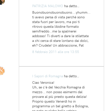
PATRIZIA MALOMO
ha detto…
Buonobuonobuonobuono....yhumm...
ti avevo persa di vista perchè sono
stata fuori per lavoro, ma poi ti
ritrovo questa libidine formato
semifreddo...me la spalmerei
addosso! Ti diverti a dare le stilettate
a chi cerca di stare lontano dai dolci,
eh? Crudele! Un abbraccione, Pat
8 febbraio 2011 alle ore 13:55
I Sapori di Romagna
ha detto…
Ciao Veronica!
Uh, se c'è del Vecchia Romagna di
mezzo... non posso esimermi dal
provare al più presto questa delizia!
Proprio questo Venerdì ho in
programma un bel giretto a Bologna,
se noto qualche bella vetrina