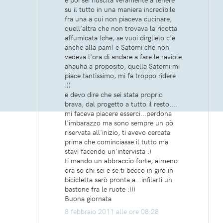
su il tutto in una maniera incredibile
fra una a cui non piaceva cucinare,
quell'altra che non trovava la ricotta
affumicata (che, se vuoi dirglielo c'è
anche alla pam) e Satomi che non
vedeva l'ora di andare a fare le raviole
ahauha a proposito, quella Satomi mi
piace tantissimo, mi fa troppo ridere
:))
e devo dire che sei stata proprio
brava, dal progetto a tutto il resto....
mi faceva piacere esserci...perdona
l'imbarazzo ma sono sempre un pò
riservata all'inizio, ti avevo cercata
prima che cominciasse il tutto ma
stavi facendo un'intervista :)
ti mando un abbraccio forte, almeno
ora so chi sei e se ti becco in giro in
bicicletta sarò pronta a...infilarti un
bastone fra le ruote :)))
Buona giornata
8 febbraio 2011 alle ore 08:28