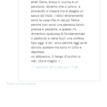
eheh Dana, brava in cucina è un
parolone. diciamo che ci provo. e
provando si impara ma si sbaglia un
sacco all'inizio. I dolci stranamente
sono la cosa che mi da più fatica
perchè non sono una persona tanto
precisa e paziente, e spesso mi
dimentico qualcosa di fondamentale
o pasticcio e viene fuori una ciofeca.
tipo oggi. e ieri. ecco perchè oggi avrei
dovuto postare ma sono in lutto e
depressa...
un abbraccio, ti tengo d'occhio io
vah, che è meglio :)
11 febbraio 2011 alle ore 17:48
Posta un commento