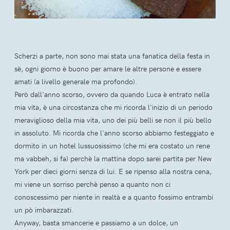
Scherzi a parte, non sono mai stata una fanatica della festa in
sè, ogni giorno è buono per amare le altre persone e essere
amati (a livello generale ma profondo).
Però dall'anno scorso, ovvero da quando Luca è entrato nella
mia vita, è una circostanza che mi ricorda l'inizio di un periodo
meraviglioso della mia vita, uno dei più belli se non il più bello
in assoluto. Mi ricorda che l'anno scorso abbiamo festeggiato e
dormito in un hotel lussuosissimo (che mi era costato un rene
ma vabbeh, si fa) perchè la mattina dopo sarei partita per New
York per dieci giorni senza di lui. E se ripenso alla nostra cena,
mi viene un sorriso perchè penso a quanto non ci
conoscessimo per niente in realtà e a quanto fossimo entrambi
un pò imbarazzati.
Anyway, basta smancerie e passiamo a un dolce, un