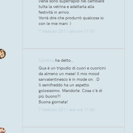
viene sono superrapidi nel cambiare
tutta la vetrina e adattarla alla
festività in arrivo.
Vorrà dire che produrrò qualcosa io
con le mie mani :)
7 febbraio 2011 alle ore 11:07
Carolina
ha detto…
Qua è un tripudio di cuori e cuoricini
da almeno un mese! Il mio mood
sanvalentinesco è in mode on. :D
Il semifreddo ha un aspetto
golosissimo. Mandorle. Cosa c'è di
più buono?!
Buona giornata!
7 febbraio 2011 alle ore 11:42