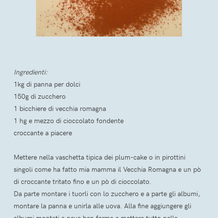
Ingredienti:
1kg di panna per dolci
150g di zucchero
1 bicchiere di vecchia romagna
1 hg e mezzo di cioccolato fondente
croccante a piacere
Mettere nella vaschetta tipica dei plum-cake o in pirottini
singoli come ha fatto mia mamma il Vecchia Romagna e un pò
di croccante tritato fino e un pò di cioccolato.
Da parte montare i tuorli con lo zucchero e a parte gli albumi,
montare la panna e unirla alle uova. Alla fine aggiungere gli
albumi montati a neve ben ferma e mettere tutto nella