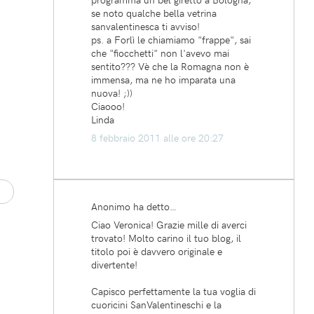
se noto qualche bella vetrina
sanvalentinesca ti avviso!
ps. a Forlì le chiamiamo "frappe", sai
che "fiocchetti" non l'avevo mai
sentito??? Vè che la Romagna non è
immensa, ma ne ho imparata una
nuova! ;))
Ciaooo!
Linda
8 febbraio 2011 alle ore 20:27
Anonimo ha detto…
Ciao Veronica! Grazie mille di averci
trovato! Molto carino il tuo blog, il
titolo poi è davvero originale e
divertente!
Capisco perfettamente la tua voglia di
cuoricini SanValentineschi e la