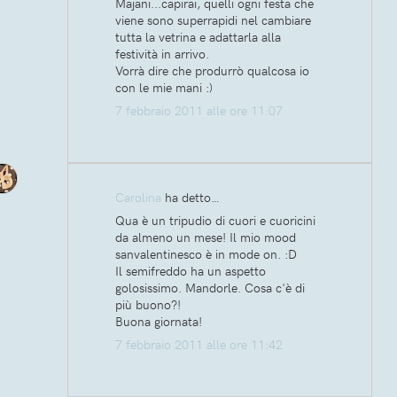
Majani...capirai, quelli ogni festa che
viene sono superrapidi nel cambiare
tutta la vetrina e adattarla alla
festività in arrivo.
Vorrà dire che produrrò qualcosa io
con le mie mani :)
7 febbraio 2011 alle ore 11:07
Carolina
ha detto…
Qua è un tripudio di cuori e cuoricini
da almeno un mese! Il mio mood
sanvalentinesco è in mode on. :D
Il semifreddo ha un aspetto
golosissimo. Mandorle. Cosa c'è di
più buono?!
Buona giornata!
7 febbraio 2011 alle ore 11:42