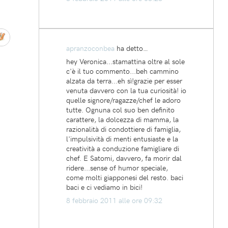
apranzoconbea
ha detto…
hey Veronica...stamattina oltre al sole
c'è il tuo commento...beh cammino
alzata da terra...eh sì!grazie per esser
venuta davvero con la tua curiosità! io
quelle signore/ragazze/chef le adoro
tutte. Ognuna col suo ben definito
carattere, la dolcezza di mamma, la
razionalità di condottiere di famiglia,
l'impulsività di menti entusiaste e la
creatività a conduzione famigliare di
chef. E Satomi, davvero, fa morir dal
ridere...sense of humor speciale,
come molti giapponesi del resto. baci
baci e ci vediamo in bici!
8 febbraio 2011 alle ore 09:32