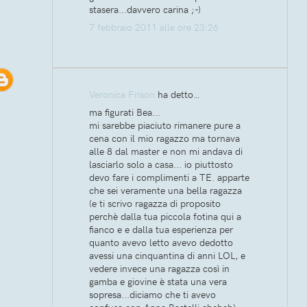
stasera...davvero carina ;-)
7 febbraio 2011 alle ore 23:26
Veronica Frison
ha detto…
ma figurati Bea...
mi sarebbe piaciuto rimanere pure a
cena con il mio ragazzo ma tornava
alle 8 dal master e non mi andava di
lasciarlo solo a casa... io piuttosto
devo fare i complimenti a TE. apparte
che sei veramente una bella ragazza
(e ti scrivo ragazza di proposito
perchè dalla tua piccola fotina qui a
fianco e e dalla tua esperienza per
quanto avevo letto avevo dedotto
avessi una cinquantina di anni LOL, e
vedere invece una ragazza così in
gamba e giovine è stata una vera
sopresa...diciamo che ti avevo