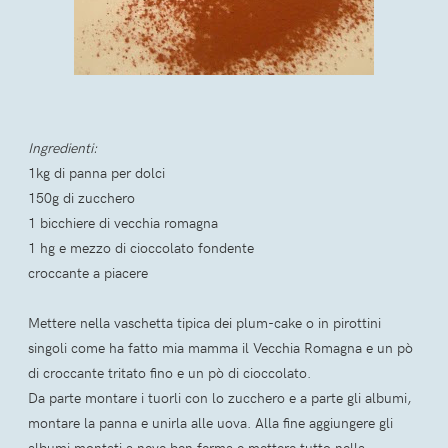
Ingredienti:
1kg di panna per dolci
150g di zucchero
1 bicchiere di vecchia romagna
1 hg e mezzo di cioccolato fondente
croccante a piacere
Mettere nella vaschetta tipica dei plum-cake o in pirottini
singoli come ha fatto mia mamma il Vecchia Romagna e un pò
di croccante tritato fino e un pò di cioccolato.
Da parte montare i tuorli con lo zucchero e a parte gli albumi,
montare la panna e unirla alle uova. Alla fine aggiungere gli
albumi montati a neve ben ferma e mettere tutto nella