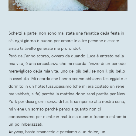
Scherzi a parte, non sono mai stata una fanatica della festa in
sè, ogni giorno è buono per amare le altre persone e essere
amati (a livello generale ma profondo).
Però dall'anno scorso, ovvero da quando Luca è entrato nella
mia vita, è una circostanza che mi ricorda l'inizio di un periodo
meraviglioso della mia vita, uno dei più belli se non il più bello
in assoluto. Mi ricorda che l'anno scorso abbiamo festeggiato e
dormito in un hotel lussuosissimo (che mi era costato un rene
ma vabbeh, si fa) perchè la mattina dopo sarei partita per New
York per dieci giorni senza di lui. E se ripenso alla nostra cena,
mi viene un sorriso perchè penso a quanto non ci
conoscessimo per niente in realtà e a quanto fossimo entrambi
un pò imbarazzati.
Anyway, basta smancerie e passiamo a un dolce, un