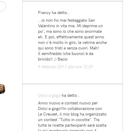
Francy ha detto…
...io non ho mai festeggiato San
Valentino in vita mia. Mi deprime un
po', ma sono io che sono anormale
eh. E poi, effettivamente quest'anno
non c'è molto in giro, le vetrine anche
qui sono tristi e senza cuori. Mah!
Il semifreddo (che buono) è da
brivido!! ;) Bacio
9 febbraio 2011 alle ore 12:37
Dolci a gogo
ha detto…
Anno nuovo e contest nuovo per
Dolci a gogo!!In collaborazione con
Le Creuset, il mio blog ha organizzato
un contest "Tutto in cocotte". Tra
tutte le ricette partecipanti sarà scelta
la più meritevole premiata con 4