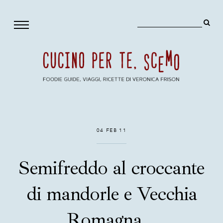
04 FEB 11
Semifreddo al croccante
di mandorle e Vecchia
Romagna...