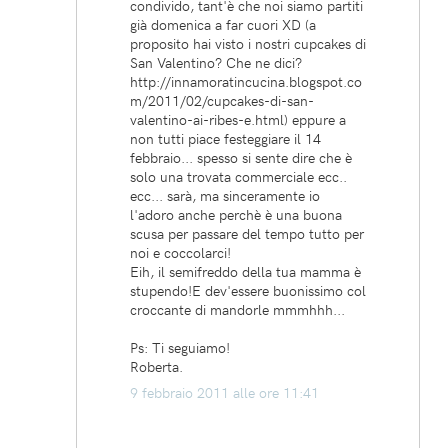
condivido, tant'è che noi siamo partiti
già domenica a far cuori XD (a
proposito hai visto i nostri cupcakes di
San Valentino? Che ne dici?
http://innamoratincucina.blogspot.co
m/2011/02/cupcakes-di-san-
valentino-ai-ribes-e.html) eppure a
non tutti piace festeggiare il 14
febbraio... spesso si sente dire che è
solo una trovata commerciale ecc..
ecc... sarà, ma sinceramente io
l'adoro anche perchè è una buona
scusa per passare del tempo tutto per
noi e coccolarci!
Eih, il semifreddo della tua mamma è
stupendo!E dev'essere buonissimo col
croccante di mandorle mmmhhh...
Ps: Ti seguiamo!
Roberta.
9 febbraio 2011 alle ore 11:41