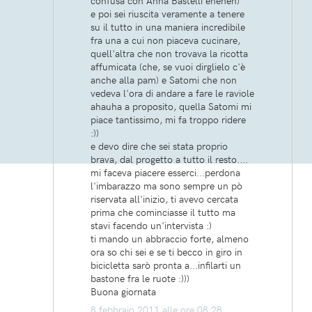
confusa con Anna Bastelli eheheh)
e poi sei riuscita veramente a tenere
su il tutto in una maniera incredibile
fra una a cui non piaceva cucinare,
quell'altra che non trovava la ricotta
affumicata (che, se vuoi dirglielo c'è
anche alla pam) e Satomi che non
vedeva l'ora di andare a fare le raviole
ahauha a proposito, quella Satomi mi
piace tantissimo, mi fa troppo ridere
:))
e devo dire che sei stata proprio
brava, dal progetto a tutto il resto....
mi faceva piacere esserci...perdona
l'imbarazzo ma sono sempre un pò
riservata all'inizio, ti avevo cercata
prima che cominciasse il tutto ma
stavi facendo un'intervista :)
ti mando un abbraccio forte, almeno
ora so chi sei e se ti becco in giro in
bicicletta sarò pronta a...infilarti un
bastone fra le ruote :)))
Buona giornata
8 febbraio 2011 alle ore 08:28