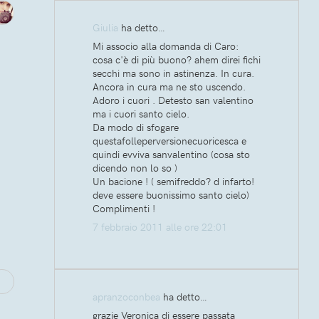
Giulia
ha detto…
Mi associo alla domanda di Caro:
cosa c'è di più buono? ahem direi fichi
secchi ma sono in astinenza. In cura.
Ancora in cura ma ne sto uscendo.
Adoro i cuori . Detesto san valentino
ma i cuori santo cielo.
Da modo di sfogare
questafolleperversionecuoricesca e
quindi evviva sanvalentino (cosa sto
dicendo non lo so )
Un bacione ! ( semifreddo? d infarto!
deve essere buonissimo santo cielo)
Complimenti !
7 febbraio 2011 alle ore 22:01
apranzoconbea
ha detto…
grazie Veronica di essere passata