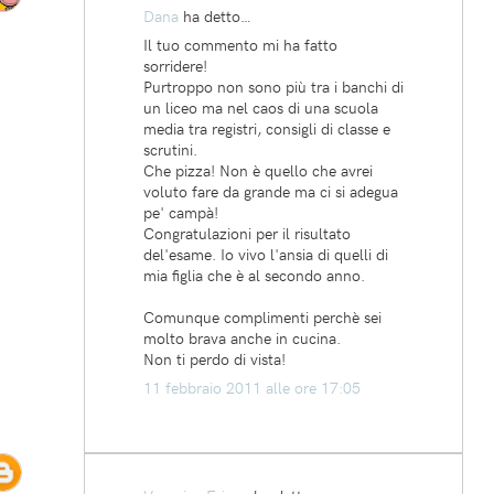
Dana
ha detto…
Il tuo commento mi ha fatto
sorridere!
Purtroppo non sono più tra i banchi di
un liceo ma nel caos di una scuola
media tra registri, consigli di classe e
scrutini.
Che pizza! Non è quello che avrei
voluto fare da grande ma ci si adegua
pe' campà!
Congratulazioni per il risultato
del'esame. Io vivo l'ansia di quelli di
mia figlia che è al secondo anno.
Comunque complimenti perchè sei
molto brava anche in cucina.
Non ti perdo di vista!
11 febbraio 2011 alle ore 17:05