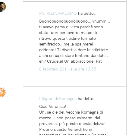
PATRIZIA MALOMO
ha detto…
Buonobuonobuonobuono....yhumm...
ti avevo persa di vista perchè sono
stata fuori per lavoro, ma poi ti
ritrovo questa libidine formato
semifreddo...me la spalmerei
addosso! Ti diverti a dare le stilettate
a chi cerca di stare lontano dai dolci,
eh? Crudele! Un abbraccione, Pat
8 febbraio 2011 alle ore 13:55
I Sapori di Romagna
ha detto…
Ciao Veronica!
Uh, se c'è del Vecchia Romagna di
mezzo... non posso esimermi dal
provare al più presto questa delizia!
Proprio questo Venerdì ho in
programma un bel giretto a Bologna,