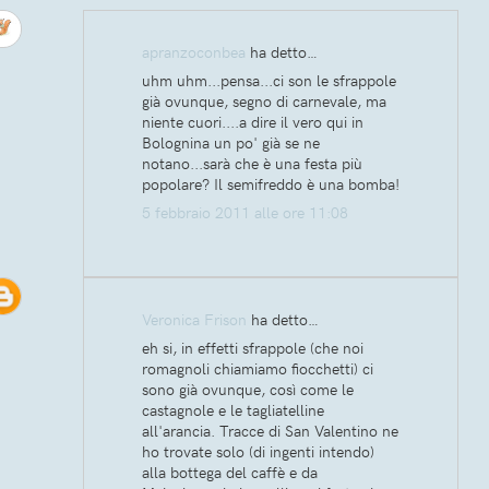
apranzoconbea
ha detto…
uhm uhm...pensa...ci son le sfrappole
già ovunque, segno di carnevale, ma
niente cuori....a dire il vero qui in
Bolognina un po' già se ne
notano...sarà che è una festa più
popolare? Il semifreddo è una bomba!
5 febbraio 2011 alle ore 11:08
Veronica Frison
ha detto…
eh si, in effetti sfrappole (che noi
romagnoli chiamiamo fiocchetti) ci
sono già ovunque, così come le
castagnole e le tagliatelline
all'arancia. Tracce di San Valentino ne
ho trovate solo (di ingenti intendo)
alla bottega del caffè e da