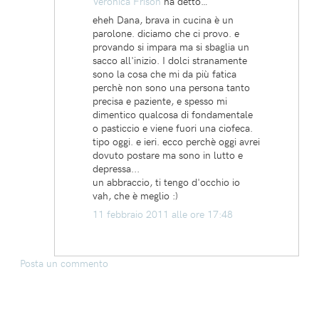
Veronica Frison
ha detto…
eheh Dana, brava in cucina è un
parolone. diciamo che ci provo. e
provando si impara ma si sbaglia un
sacco all'inizio. I dolci stranamente
sono la cosa che mi da più fatica
perchè non sono una persona tanto
precisa e paziente, e spesso mi
dimentico qualcosa di fondamentale
o pasticcio e viene fuori una ciofeca.
tipo oggi. e ieri. ecco perchè oggi avrei
dovuto postare ma sono in lutto e
depressa...
un abbraccio, ti tengo d'occhio io
vah, che è meglio :)
11 febbraio 2011 alle ore 17:48
Posta un commento