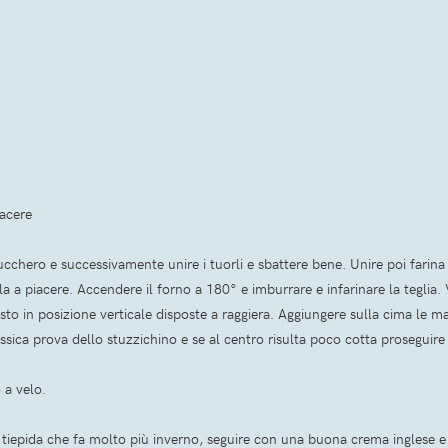
iacere
chero e successivamente unire i tuorli e sbattere bene. Unire poi farina e 
la a piacere. Accendere il forno a 180° e imburrare e infarinare la teglia. 
 in posizione verticale disposte a raggiera. Aggiungere sulla cima le man
ssica prova dello stuzzichino e se al centro risulta poco cotta proseguire 
 a velo.
ò tiepida che fa molto più inverno, seguire con una buona crema inglese e