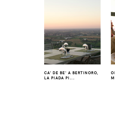
CA' DE BE' A BERTINORO,
O
LA PIADA PI...
M