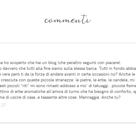
commenti
he ho scoperto che hai un blog (che peraltro seguirò con piacere).
 davvero che tutti alla fine siamo sulla stessa barca. Tutti in fondo abbi
vera però ti da la forza di andare avanti in certe occasioni no? Anche le
o cresciuta con queste piccole stranezze: le pietre, le erbe, le candele,
i piccoli "riti" mi sono rimasti addosso a mo' di tatuaggi...piccole fisime,
ttino di erbe aromatiche all'amica di turno che ha bisogno di conforto, 
rima di uscire di casa..e taaaante altre cose. Mannaggia. Anche tu?
2:27