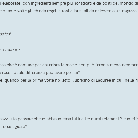
iù elaborate, con ingredienti sempre più sofisticati e da posti del mondo d
quante volte gli chieda regali strani e inusuali da chiedere a un ragazzo
ipotesi
 a reperire.
osa che è comune per chi adora le rose e non può farne a meno nemmeno n
le rose...quale differenza può avere per lui?
ndo per la prima volta ho letto il libricino di Ladurèe in cui, nella ri
 ti fa pensare che io abbia in casa tutti e tre questi elementi? e in effe
è forse uguale?