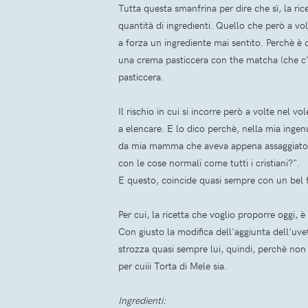
Tutta questa smanfrina per dire che sì, la r
quantità di ingredienti. Quello che però a volt
a forza un ingrediente mai sentito. Perchè è 
una crema pasticcera con the matcha (che c'a
pasticcera.
Il rischio in cui si incorre però a volte nel 
a elencare. E lo dico perchè, nella mia inge
da mia mamma che aveva appena assaggiato la
con le cose normali come tutti i cristiani?".
E questo, coincide quasi sempre con un bel 
Per cui, la ricetta che voglio proporre ogg
Con giusto la modifica dell'aggiunta dell'uve
strozza quasi sempre lui, quindi, perchè non
per cuiii Torta di Mele sia.
Ingredienti: