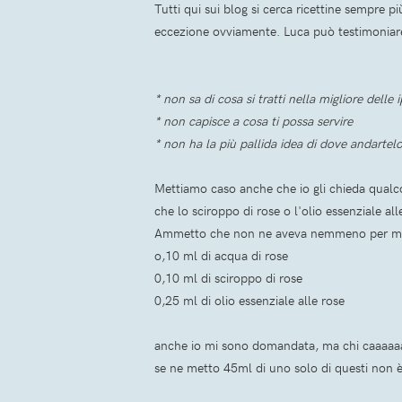
Tutti qui sui blog si cerca ricettine sempre p
eccezione ovviamente. Luca può testimoniare 
* non sa di cosa si tratti nella migliore delle 
* non capisce a cosa ti possa servire
* non ha la più pallida idea di dove andartelo
Mettiamo caso anche che io gli chieda qualc
che lo sciroppo di rose o l'olio essenziale al
Ammetto che non ne aveva nemmeno per me, qua
o,10 ml di acqua di rose
0,10 ml di sciroppo di rose
0,25 ml di olio essenziale alle rose
anche io mi sono domandata, ma chi caaaaaaazz
se ne metto 45ml di uno solo di questi non 