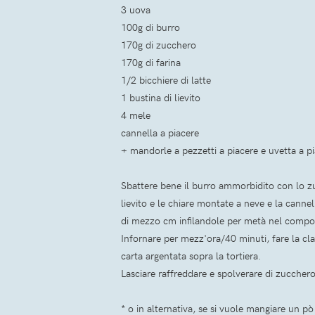
3 uova
100g di burro
170g di zucchero
170g di farina
1/2 bicchiere di latte
1 bustina di lievito
4 mele
cannella a piacere
+ mandorle a pezzetti a piacere e uvetta a p
Sbattere bene il burro ammorbidito con lo zuc
lievito e le chiare montate a neve e la cannel
di mezzo cm infilandole per metà nel composto
Infornare per mezz'ora/40 minuti, fare la cla
carta argentata sopra la tortiera.
Lasciare raffreddare e spolverare di zucchero
* o in alternativa, se si vuole mangiare un p