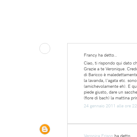
Francy ha detto…
Ciao, ti rispondo qui dato c
Grazie a te Veronique. Credo
di Baricco è maledettamente 
la lavanda, l'agata etc. son
(amichevolamente eh). E quest
piede giusto, dare un sacche
(fiore di bach) la mattina p
24 gennaio 2011 alle ore 2
Veronica Frison
ha detto…