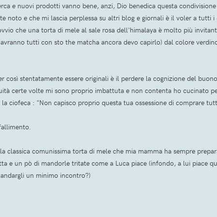
icerca e nuovi prodotti vanno bene, anzi, Dio benedica questa condivision
e noto e che mi lascia perplessa su altri blog e giornali è il voler a tutti
ovvio che una torta di mele al sale rosa dell'himalaya è molto più invita
vranno tutti con sto the matcha ancora devo capirlo) dal colore verdino r
voler così stentatamente essere originali è il perdere la cognizione del buo
nuità certe volte mi sono proprio imbattuta e non contenta ho cucinato pe
 ciofeca : "Non capisco proprio questa tua ossessione di comprare tutte
fallimento.
i, è la classica comunissima torta di mele che mia mamma ha sempre prep
tta e un pò di mandorle tritate come a Luca piace (infondo, a lui piace q
 andargli un minimo incontro?)