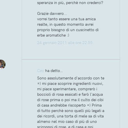
speranza in più, perchè non crederci?
Grazie davvero...
vorrei tanto essere una tua amica
realte, in questo momento avrei
proprio bisogno di un cuscinetto di
erbe aromatiche :)
24 gennaio 2011 alle ore 22:55
Cey
ha detto…
Sono assolutamente d'accordo con te
=) mi piace scoprire ingredienti nuovi,
mi piace sperimentare, comprerò i
boccioli di rosa essicati e farò l'acqua
di rose prima o poi ma il culto dei cibi
di casa andrebbe riscoperto =) Prima
di tutto perchè sono quelli più legati a
dei ricordi, una torta di mele sa di vita
almeno nel mio caso di più di uno
sciroppoi di rose, e di casa e poi