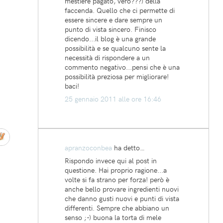
mestiere pagato, vero???) della
faccenda. Quello che ci permette di
essere sincere e dare sempre un
punto di vista sincero. Finisco
dicendo...il blog è una grande
possibilità e se qualcuno sente la
necessità di rispondere a un
commento negativo...pensi che è una
possibilità preziosa per migliorare!
baci!
25 gennaio 2011 alle ore 16:46
apranzoconbea
ha detto…
Rispondo invece qui al post in
questione. Hai proprio ragione...a
volte si fa strano per forza! però è
anche bello provare ingredienti nuovi
che danno gusti nuovi e punti di vista
differenti. Sempre che abbiano un
senso ;-) buona la torta di mele