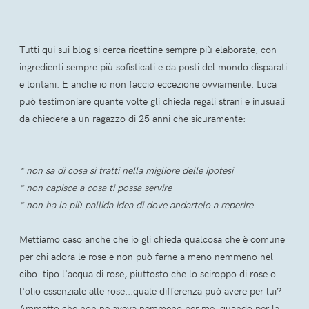
Tutti qui sui blog si cerca ricettine sempre più elaborate, con
ingredienti sempre più sofisticati e da posti del mondo disparati
e lontani. E anche io non faccio eccezione ovviamente. Luca
può testimoniare quante volte gli chieda regali strani e inusuali
da chiedere a un ragazzo di 25 anni che sicuramente:
* non sa di cosa si tratti nella migliore delle ipotesi
* non capisce a cosa ti possa servire
* non ha la più pallida idea di dove andartelo a reperire.
Mettiamo caso anche che io gli chieda qualcosa che è comune
per chi adora le rose e non può farne a meno nemmeno nel
cibo. tipo l'acqua di rose, piuttosto che lo sciroppo di rose o
l'olio essenziale alle rose...quale differenza può avere per lui?
Ammetto che non ne aveva nemmeno per me, quando per la