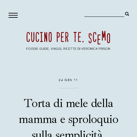
24 GEN 11
Torta di mele della
mamma e sproloquio
sulla semplicità.