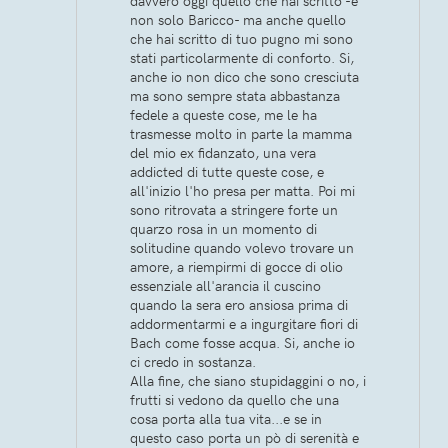
davvero oggi quello che hai scritto -e
non solo Baricco- ma anche quello
che hai scritto di tuo pugno mi sono
stati particolarmente di conforto. Si,
anche io non dico che sono cresciuta
ma sono sempre stata abbastanza
fedele a queste cose, me le ha
trasmesse molto in parte la mamma
del mio ex fidanzato, una vera
addicted di tutte queste cose, e
all'inizio l'ho presa per matta. Poi mi
sono ritrovata a stringere forte un
quarzo rosa in un momento di
solitudine quando volevo trovare un
amore, a riempirmi di gocce di olio
essenziale all'arancia il cuscino
quando la sera ero ansiosa prima di
addormentarmi e a ingurgitare fiori di
Bach come fosse acqua. Si, anche io
ci credo in sostanza.
Alla fine, che siano stupidaggini o no, i
frutti si vedono da quello che una
cosa porta alla tua vita...e se in
questo caso porta un pò di serenità e