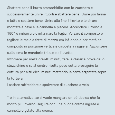
Sbattere bene il burro ammorbidito con lo zucchero e
successivamente unire i tuorli e sbattere bene. Unire poi farina
e latte e sbattere bene. Unire alla fine il lievito e le chiare
montate a neve e la cannella a piacere. Accendere il forno a
180° e imburrare e infarinare la teglia. Versare il composto e
tagliare le mele a fette di mezzo cm infilandole per metà nel
composto in posizione verticale disposte a raggiera. Aggiungere
sulla cima le mandorle tritate e e l'uvetta.
Infornare per mezz'ora/40 minuti, fare la classica prova dello
stuzzichino e se al centro risulta poco cotta proseguire la
cottura per altri dieci minuti mettendo la carta argentata sopra
la tortiera.
Lasciare raffreddare e spolverare di zucchero a velo.
* o in alternativa, se si vuole mangiare un pò tiepida che fa
molto più inverno, seguire con una buona crema inglese e
cannella o gelato alla crema.