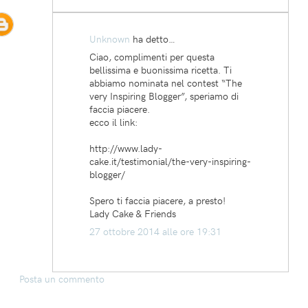
Unknown
ha detto…
Ciao, complimenti per questa
bellissima e buonissima ricetta. Ti
abbiamo nominata nel contest “The
very Inspiring Blogger”, speriamo di
faccia piacere.
ecco il link:
http://www.lady-
cake.it/testimonial/the-very-inspiring-
blogger/
Spero ti faccia piacere, a presto!
Lady Cake & Friends
27 ottobre 2014 alle ore 19:31
Posta un commento