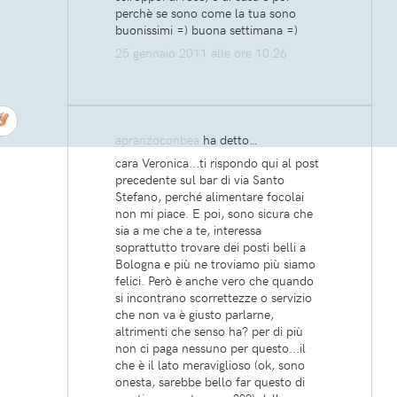
perchè se sono come la tua sono
buonissimi =) buona settimana =)
25 gennaio 2011 alle ore 10:26
apranzoconbea
ha detto…
cara Veronica...ti rispondo qui al post
precedente sul bar di via Santo
Stefano, perché alimentare focolai
non mi piace. E poi, sono sicura che
sia a me che a te, interessa
soprattutto trovare dei posti belli a
Bologna e più ne troviamo più siamo
felici. Però è anche vero che quando
si incontrano scorrettezze o servizio
che non va è giusto parlarne,
altrimenti che senso ha? per di più
non ci paga nessuno per questo...il
che è il lato meraviglioso (ok, sono
onesta, sarebbe bello far questo di