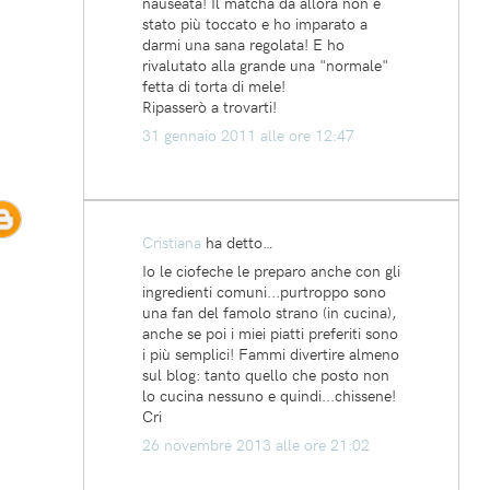
nauseata! Il matcha da allora non è
stato più toccato e ho imparato a
darmi una sana regolata! E ho
rivalutato alla grande una "normale"
fetta di torta di mele!
Ripasserò a trovarti!
31 gennaio 2011 alle ore 12:47
Cristiana
ha detto…
Io le ciofeche le preparo anche con gli
ingredienti comuni...purtroppo sono
una fan del famolo strano (in cucina),
anche se poi i miei piatti preferiti sono
i più semplici! Fammi divertire almeno
sul blog: tanto quello che posto non
lo cucina nessuno e quindi...chissene!
Cri
26 novembre 2013 alle ore 21:02