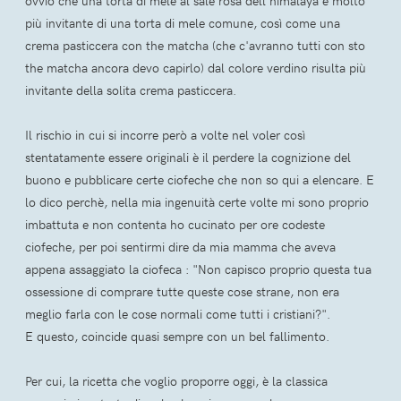
ovvio che una torta di mele al sale rosa dell'himalaya è molto
più invitante di una torta di mele comune, così come una
crema pasticcera con the matcha (che c'avranno tutti con sto
the matcha ancora devo capirlo) dal colore verdino risulta più
invitante della solita crema pasticcera.
Il rischio in cui si incorre però a volte nel voler così
stentatamente essere originali è il perdere la cognizione del
buono e pubblicare certe ciofeche che non so qui a elencare. E
lo dico perchè, nella mia ingenuità certe volte mi sono proprio
imbattuta e non contenta ho cucinato per ore codeste
ciofeche, per poi sentirmi dire da mia mamma che aveva
appena assaggiato la ciofeca : "Non capisco proprio questa tua
ossessione di comprare tutte queste cose strane, non era
meglio farla con le cose normali come tutti i cristiani?".
E questo, coincide quasi sempre con un bel fallimento.
Per cui, la ricetta che voglio proporre oggi, è la classica