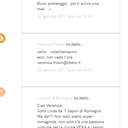
Buon pomeriggio...poi ti scrivo una
mail.. ;)
26 gennaio 2011 alle ore 12:49
Veronica Frison
ha detto…
certo....volentierissimo.
anzi, non vedo l'ora...
veronica.frison@libero.it
26 gennaio 2011 alle ore 14:34
I Sapori di Romagna
ha detto…
Ciao Veronica!
Sono Linda da "I Sapori di Romagna".
Ma dai!?! Non solo siamo super-
romagnole, non solo c'è una passione
comune per la cucina VERA e i sapori