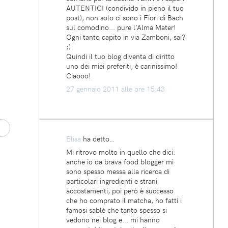
AUTENTICI (condivido in pieno il tuo
post), non solo ci sono i Fiori di Bach
sul comodino... pure l'Alma Mater!
Ogni tanto capito in via Zamboni, sai?
;)
Quindi il tuo blog diventa di diritto
uno dei miei preferiti, è carinissimo!
Ciaooo!
27 gennaio 2011 alle ore 15:43
Elisa
ha detto…
Mi ritrovo molto in quello che dici:
anche io da brava food blogger mi
sono spesso messa alla ricerca di
particolari ingredienti e strani
accostamenti, poi però è successo
che ho comprato il matcha, ho fatti i
famosi sablè che tanto spesso si
vedono nei blog e... mi hanno