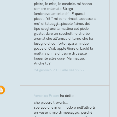
pietre, le erbe, le candele, mi hanno
sempre chiamato Strega
(amichevolamente eh). E questi
piccoli "riti" mi sono rimasti addosso a
mo' di tatuaggi...piccole fisime, del
tipo svegliarsi la mattina col piede
giusto, dare un sacchettino di erbe
aromatiche all'amica di turno che ha
bisogno di conforto, spararmi due
gocce di Crab apple (fiore di bach) la
mattina prima di uscire di casa..e
taaaante altre cose. Mannaggia.
Anche tu?
24 gennaio 2011 alle ore 22:27
Veronica Frison
ha detto…
che piacere trovarti...
speravo che in un modo o nell'altro ti
arrivasse il mio di messaggio, perchè