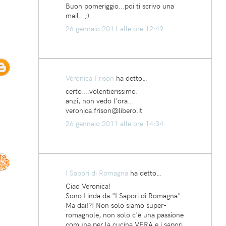
Buon pomeriggio...poi ti scrivo una
mail.. ;)
26 gennaio 2011 alle ore 12:49
Veronica Frison
ha detto…
certo....volentierissimo.
anzi, non vedo l'ora...
veronica.frison@libero.it
26 gennaio 2011 alle ore 14:34
I Sapori di Romagna
ha detto…
Ciao Veronica!
Sono Linda da "I Sapori di Romagna".
Ma dai!?! Non solo siamo super-
romagnole, non solo c'è una passione
comune per la cucina VERA e i sapori