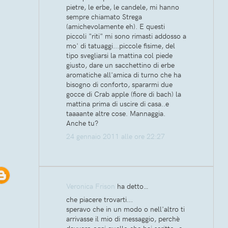
pietre, le erbe, le candele, mi hanno
sempre chiamato Strega
(amichevolamente eh). E questi
piccoli "riti" mi sono rimasti addosso a
mo' di tatuaggi...piccole fisime, del
tipo svegliarsi la mattina col piede
giusto, dare un sacchettino di erbe
aromatiche all'amica di turno che ha
bisogno di conforto, spararmi due
gocce di Crab apple (fiore di bach) la
mattina prima di uscire di casa..e
taaaante altre cose. Mannaggia.
Anche tu?
24 gennaio 2011 alle ore 22:27
Veronica Frison
ha detto…
che piacere trovarti...
speravo che in un modo o nell'altro ti
arrivasse il mio di messaggio, perchè