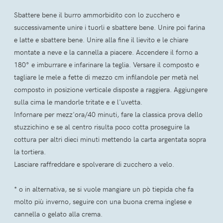
Sbattere bene il burro ammorbidito con lo zucchero e
successivamente unire i tuorli e sbattere bene. Unire poi farina
e latte e sbattere bene. Unire alla fine il lievito e le chiare
montate a neve e la cannella a piacere. Accendere il forno a
180° e imburrare e infarinare la teglia. Versare il composto e
tagliare le mele a fette di mezzo cm infilandole per metà nel
composto in posizione verticale disposte a raggiera. Aggiungere
sulla cima le mandorle tritate e e l'uvetta.
Infornare per mezz'ora/40 minuti, fare la classica prova dello
stuzzichino e se al centro risulta poco cotta proseguire la
cottura per altri dieci minuti mettendo la carta argentata sopra
la tortiera.
Lasciare raffreddare e spolverare di zucchero a velo.
* o in alternativa, se si vuole mangiare un pò tiepida che fa
molto più inverno, seguire con una buona crema inglese e
cannella o gelato alla crema.