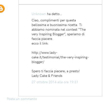
Unknown
ha detto…
Ciao, complimenti per questa
bellissima e buonissima ricetta. Ti
abbiamo nominata nel contest “The
very Inspiring Blogger”, speriamo di
faccia piacere.
ecco il link:
http://www.lady-
cake.it/testimonial/the-very-inspiring-
blogger/
Spero ti faccia piacere, a presto!
Lady Cake & Friends
27 ottobre 2014 alle ore 19:31
Posta un commento