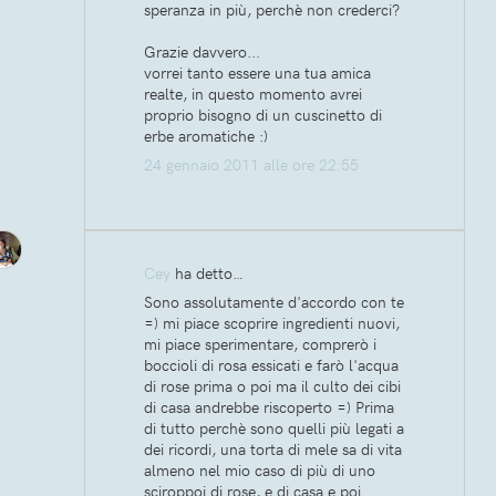
speranza in più, perchè non crederci?
Grazie davvero...
vorrei tanto essere una tua amica
realte, in questo momento avrei
proprio bisogno di un cuscinetto di
erbe aromatiche :)
24 gennaio 2011 alle ore 22:55
Cey
ha detto…
Sono assolutamente d'accordo con te
=) mi piace scoprire ingredienti nuovi,
mi piace sperimentare, comprerò i
boccioli di rosa essicati e farò l'acqua
di rose prima o poi ma il culto dei cibi
di casa andrebbe riscoperto =) Prima
di tutto perchè sono quelli più legati a
dei ricordi, una torta di mele sa di vita
almeno nel mio caso di più di uno
sciroppoi di rose, e di casa e poi