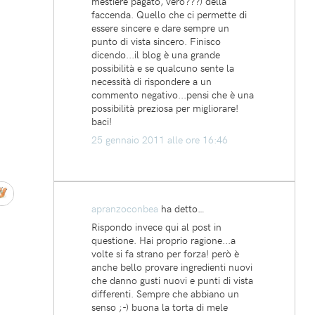
mestiere pagato, vero???) della
faccenda. Quello che ci permette di
essere sincere e dare sempre un
punto di vista sincero. Finisco
dicendo...il blog è una grande
possibilità e se qualcuno sente la
necessità di rispondere a un
commento negativo...pensi che è una
possibilità preziosa per migliorare!
baci!
25 gennaio 2011 alle ore 16:46
apranzoconbea
ha detto…
Rispondo invece qui al post in
questione. Hai proprio ragione...a
volte si fa strano per forza! però è
anche bello provare ingredienti nuovi
che danno gusti nuovi e punti di vista
differenti. Sempre che abbiano un
senso ;-) buona la torta di mele