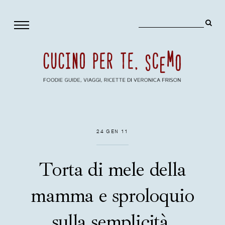
24 GEN 11
Torta di mele della
mamma e sproloquio
sulla semplicità.