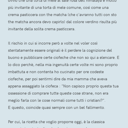
ovvio che una torta di mele al sale rosa dell'himalaya è molto
più invitante di una torta di mele comune, così come una
crema pasticcera con the matcha (che c'avranno tutti con sto
the matcha ancora devo capirlo) dal colore verdino risulta più
invitante della solita crema pasticcera.
Il rischio in cui si incorre però a volte nel voler così
stentatamente essere originali è il perdere la cognizione del
buono e pubblicare certe ciofeche che non so qui a elencare. E
lo dico perchè, nella mia ingenuità certe volte mi sono proprio
imbattuta e non contenta ho cucinato per ore codeste
ciofeche, per poi sentirmi dire da mia mamma che aveva
appena assaggiato la ciofeca : "Non capisco proprio questa tua
ossessione di comprare tutte queste cose strane, non era
meglio farla con le cose normali come tutti i cristiani?".
E questo, coincide quasi sempre con un bel fallimento.
Per cui, la ricetta che voglio proporre oggi, è la classica