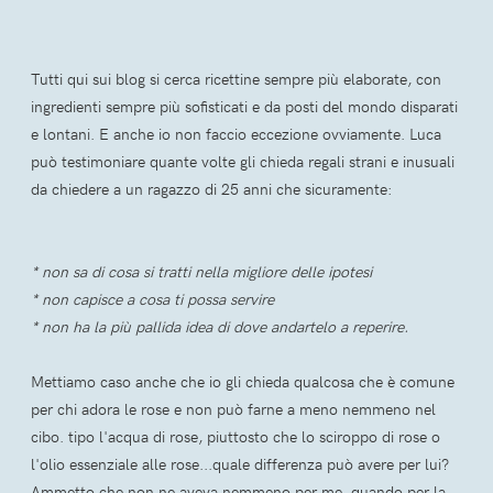
Tutti qui sui blog si cerca ricettine sempre più elaborate, con
ingredienti sempre più sofisticati e da posti del mondo disparati
e lontani. E anche io non faccio eccezione ovviamente. Luca
può testimoniare quante volte gli chieda regali strani e inusuali
da chiedere a un ragazzo di 25 anni che sicuramente:
* non sa di cosa si tratti nella migliore delle ipotesi
* non capisce a cosa ti possa servire
* non ha la più pallida idea di dove andartelo a reperire.
Mettiamo caso anche che io gli chieda qualcosa che è comune
per chi adora le rose e non può farne a meno nemmeno nel
cibo. tipo l'acqua di rose, piuttosto che lo sciroppo di rose o
l'olio essenziale alle rose...quale differenza può avere per lui?
Ammetto che non ne aveva nemmeno per me, quando per la