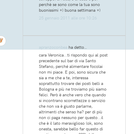
perchè se sono come la tua sono
buonissimi =) buona settimana =)
25 gennaio 2011 alle ore 10:26
apranzoconbea
ha detto…
cara Veronica...ti rispondo qui al post
precedente sul bar di via Santo
Stefano, perché alimentare focolai
non mi piace. E poi, sono sicura che
sia a me che a te, interessa
soprattutto trovare dei posti belli a
Bologna e più ne troviamo più siamo
felici. Però è anche vero che quando
si incontrano scorrettezze o servizio
che non va è giusto parlarne,
altrimenti che senso ha? per di più
non ci paga nessuno per questo...il
che è il lato meraviglioso (ok, sono
onesta, sarebbe bello far questo di