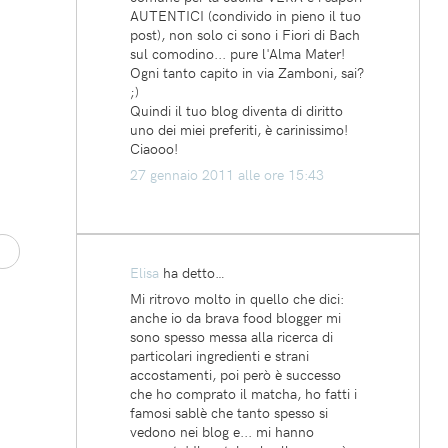
AUTENTICI (condivido in pieno il tuo
post), non solo ci sono i Fiori di Bach
sul comodino... pure l'Alma Mater!
Ogni tanto capito in via Zamboni, sai?
;)
Quindi il tuo blog diventa di diritto
uno dei miei preferiti, è carinissimo!
Ciaooo!
27 gennaio 2011 alle ore 15:43
Elisa
ha detto…
Mi ritrovo molto in quello che dici:
anche io da brava food blogger mi
sono spesso messa alla ricerca di
particolari ingredienti e strani
accostamenti, poi però è successo
che ho comprato il matcha, ho fatti i
famosi sablè che tanto spesso si
vedono nei blog e... mi hanno