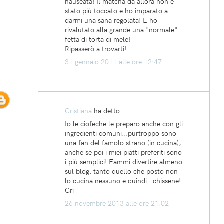
nauseata! Il matcha da allora non è
stato più toccato e ho imparato a
darmi una sana regolata! E ho
rivalutato alla grande una "normale"
fetta di torta di mele!
Ripasserò a trovarti!
31 gennaio 2011 alle ore 12:47
Cristiana
ha detto…
Io le ciofeche le preparo anche con gli
ingredienti comuni...purtroppo sono
una fan del famolo strano (in cucina),
anche se poi i miei piatti preferiti sono
i più semplici! Fammi divertire almeno
sul blog: tanto quello che posto non
lo cucina nessuno e quindi...chissene!
Cri
26 novembre 2013 alle ore 21:02