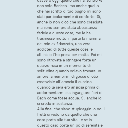
davvero oggi quello che hai scritto -e
non solo Baricco- ma anche quello
che hai scritto di tuo pugno mi sono
stati particolarmente di conforto. Si,
anche io non dico che sono cresciuta
ma sono sempre stata abbastanza
fedele a queste cose, me le ha
trasmesse molto in parte la mamma
del mio ex fidanzato, una vera
addicted di tutte queste cose, e
all'inizio l'ho presa per matta. Poi mi
sono ritrovata a stringere forte un
quarzo rosa in un momento di
solitudine quando volevo trovare un
amore, a riempirmi di gocce di olio
essenziale all'arancia il cuscino
quando la sera ero ansiosa prima di
addormentarmi e a ingurgitare fiori di
Bach come fosse acqua. Si, anche io
ci credo in sostanza.
Alla fine, che siano stupidaggini o no, i
frutti si vedono da quello che una
cosa porta alla tua vita...e se in
questo caso porta un pò di serenità e