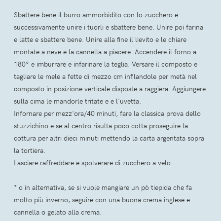
Sbattere bene il burro ammorbidito con lo zucchero e
successivamente unire i tuorli e sbattere bene. Unire poi farina
e latte e sbattere bene. Unire alla fine il lievito e le chiare
montate a neve e la cannella a piacere. Accendere il forno a
180° e imburrare e infarinare la teglia. Versare il composto e
tagliare le mele a fette di mezzo cm infilandole per metà nel
composto in posizione verticale disposte a raggiera. Aggiungere
sulla cima le mandorle tritate e e l'uvetta.
Infornare per mezz'ora/40 minuti, fare la classica prova dello
stuzzichino e se al centro risulta poco cotta proseguire la
cottura per altri dieci minuti mettendo la carta argentata sopra
la tortiera.
Lasciare raffreddare e spolverare di zucchero a velo.
* o in alternativa, se si vuole mangiare un pò tiepida che fa
molto più inverno, seguire con una buona crema inglese e
cannella o gelato alla crema.