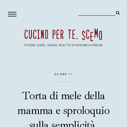
24 GEN 11
Torta di mele della
mamma e sproloquio
sulla semplicità.