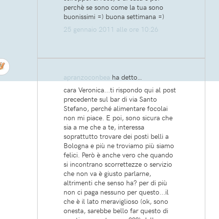
perchè se sono come la tua sono
buonissimi =) buona settimana =)
25 gennaio 2011 alle ore 10:26
apranzoconbea
ha detto…
cara Veronica...ti rispondo qui al post
precedente sul bar di via Santo
Stefano, perché alimentare focolai
non mi piace. E poi, sono sicura che
sia a me che a te, interessa
soprattutto trovare dei posti belli a
Bologna e più ne troviamo più siamo
felici. Però è anche vero che quando
si incontrano scorrettezze o servizio
che non va è giusto parlarne,
altrimenti che senso ha? per di più
non ci paga nessuno per questo...il
che è il lato meraviglioso (ok, sono
onesta, sarebbe bello far questo di