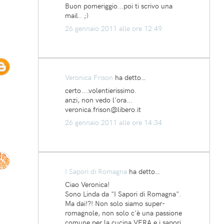
Buon pomeriggio...poi ti scrivo una
mail.. ;)
26 gennaio 2011 alle ore 12:49
Veronica Frison
ha detto…
certo....volentierissimo.
anzi, non vedo l'ora...
veronica.frison@libero.it
26 gennaio 2011 alle ore 14:34
I Sapori di Romagna
ha detto…
Ciao Veronica!
Sono Linda da "I Sapori di Romagna".
Ma dai!?! Non solo siamo super-
romagnole, non solo c'è una passione
comune per la cucina VERA e i sapori