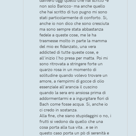
davvero oggi quello che hai scritto -e
non solo Baricco- ma anche quello
che hai scritto di tuo pugno mi sono
stati particolarmente di conforto. Si,
anche io non dico che sono cresciuta
ma sono sempre stata abbastanza
fedele a queste cose, me le ha
trasmesse molto in parte la mamma
del mio ex fidanzato, una vera
addicted di tutte queste cose, e
all'inizio l'ho presa per matta. Poi mi
sono ritrovata a stringere forte un
quarzo rosa in un momento di
solitudine quando volevo trovare un
amore, a riempirmi di gocce di olio
essenziale all'arancia il cuscino
quando la sera ero ansiosa prima di
addormentarmi e a ingurgitare fiori di
Bach come fosse acqua. Si, anche io
ci credo in sostanza.
Alla fine, che siano stupidaggini o no, i
frutti si vedono da quello che una
cosa porta alla tua vita...e se in
questo caso porta un pò di serenità e