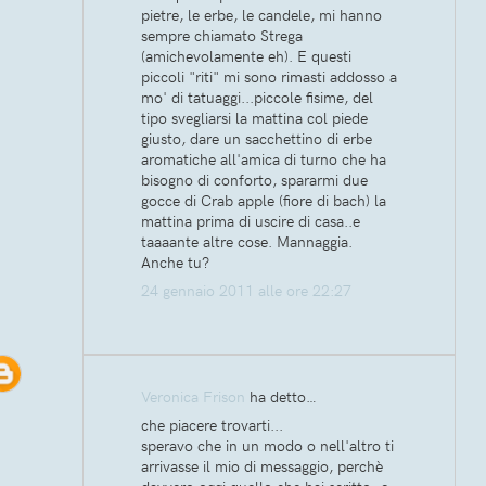
pietre, le erbe, le candele, mi hanno
sempre chiamato Strega
(amichevolamente eh). E questi
piccoli "riti" mi sono rimasti addosso a
mo' di tatuaggi...piccole fisime, del
tipo svegliarsi la mattina col piede
giusto, dare un sacchettino di erbe
aromatiche all'amica di turno che ha
bisogno di conforto, spararmi due
gocce di Crab apple (fiore di bach) la
mattina prima di uscire di casa..e
taaaante altre cose. Mannaggia.
Anche tu?
24 gennaio 2011 alle ore 22:27
Veronica Frison
ha detto…
che piacere trovarti...
speravo che in un modo o nell'altro ti
arrivasse il mio di messaggio, perchè