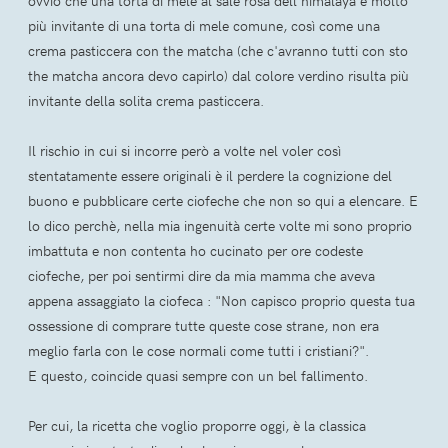
ovvio che una torta di mele al sale rosa dell'himalaya è molto
più invitante di una torta di mele comune, così come una
crema pasticcera con the matcha (che c'avranno tutti con sto
the matcha ancora devo capirlo) dal colore verdino risulta più
invitante della solita crema pasticcera.
Il rischio in cui si incorre però a volte nel voler così
stentatamente essere originali è il perdere la cognizione del
buono e pubblicare certe ciofeche che non so qui a elencare. E
lo dico perchè, nella mia ingenuità certe volte mi sono proprio
imbattuta e non contenta ho cucinato per ore codeste
ciofeche, per poi sentirmi dire da mia mamma che aveva
appena assaggiato la ciofeca : "Non capisco proprio questa tua
ossessione di comprare tutte queste cose strane, non era
meglio farla con le cose normali come tutti i cristiani?".
E questo, coincide quasi sempre con un bel fallimento.
Per cui, la ricetta che voglio proporre oggi, è la classica