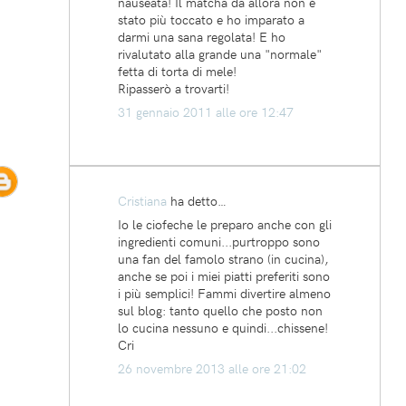
nauseata! Il matcha da allora non è
stato più toccato e ho imparato a
darmi una sana regolata! E ho
rivalutato alla grande una "normale"
fetta di torta di mele!
Ripasserò a trovarti!
31 gennaio 2011 alle ore 12:47
Cristiana
ha detto…
Io le ciofeche le preparo anche con gli
ingredienti comuni...purtroppo sono
una fan del famolo strano (in cucina),
anche se poi i miei piatti preferiti sono
i più semplici! Fammi divertire almeno
sul blog: tanto quello che posto non
lo cucina nessuno e quindi...chissene!
Cri
26 novembre 2013 alle ore 21:02