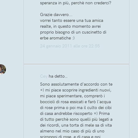
speranza in più, perchè non crederci?
Grazie davvero...
vorrei tanto essere una tua amica
realte, in questo momento avrei
proprio bisogno di un cuscinetto di
erbe aromatiche :)
24 gennaio 2011 alle ore 22:55
Cey
ha detto…
Sono assolutamente d'accordo con te
=) mi piace scoprire ingredienti nuovi,
mi piace sperimentare, comprerò i
boccioli di rosa essicati e farò l'acqua
di rose prima o poi ma il culto dei cibi
di casa andrebbe riscoperto =) Prima
di tutto perchè sono quelli più legati a
dei ricordi, una torta di mele sa di vita
almeno nel mio caso di più di uno
sciroppoi di rose, e di casa e poi