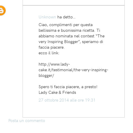
Unknown
ha detto…
Ciao, complimenti per questa
bellissima e buonissima ricetta. Ti
abbiamo nominata nel contest “The
very Inspiring Blogger”, speriamo di
faccia piacere.
ecco il link:
http://www.lady-
cake.it/testimonial/the-very-inspiring-
blogger/
Spero ti faccia piacere, a presto!
Lady Cake & Friends
27 ottobre 2014 alle ore 19:31
Posta un commento