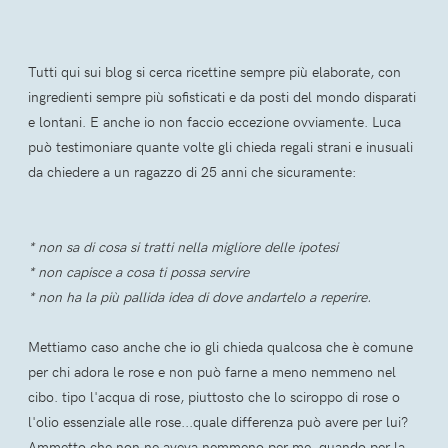
Tutti qui sui blog si cerca ricettine sempre più elaborate, con
ingredienti sempre più sofisticati e da posti del mondo disparati
e lontani. E anche io non faccio eccezione ovviamente. Luca
può testimoniare quante volte gli chieda regali strani e inusuali
da chiedere a un ragazzo di 25 anni che sicuramente:
* non sa di cosa si tratti nella migliore delle ipotesi
* non capisce a cosa ti possa servire
* non ha la più pallida idea di dove andartelo a reperire.
Mettiamo caso anche che io gli chieda qualcosa che è comune
per chi adora le rose e non può farne a meno nemmeno nel
cibo. tipo l'acqua di rose, piuttosto che lo sciroppo di rose o
l'olio essenziale alle rose...quale differenza può avere per lui?
Ammetto che non ne aveva nemmeno per me, quando per la