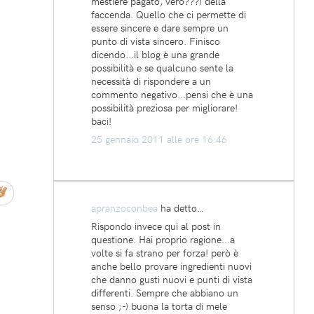
mestiere pagato, vero???) della
faccenda. Quello che ci permette di
essere sincere e dare sempre un
punto di vista sincero. Finisco
dicendo...il blog è una grande
possibilità e se qualcuno sente la
necessità di rispondere a un
commento negativo...pensi che è una
possibilità preziosa per migliorare!
baci!
25 gennaio 2011 alle ore 16:46
apranzoconbea
ha detto…
Rispondo invece qui al post in
questione. Hai proprio ragione...a
volte si fa strano per forza! però è
anche bello provare ingredienti nuovi
che danno gusti nuovi e punti di vista
differenti. Sempre che abbiano un
senso ;-) buona la torta di mele