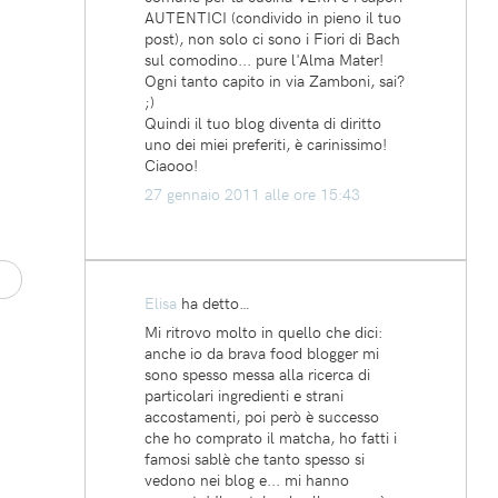
AUTENTICI (condivido in pieno il tuo
post), non solo ci sono i Fiori di Bach
sul comodino... pure l'Alma Mater!
Ogni tanto capito in via Zamboni, sai?
;)
Quindi il tuo blog diventa di diritto
uno dei miei preferiti, è carinissimo!
Ciaooo!
27 gennaio 2011 alle ore 15:43
Elisa
ha detto…
Mi ritrovo molto in quello che dici:
anche io da brava food blogger mi
sono spesso messa alla ricerca di
particolari ingredienti e strani
accostamenti, poi però è successo
che ho comprato il matcha, ho fatti i
famosi sablè che tanto spesso si
vedono nei blog e... mi hanno